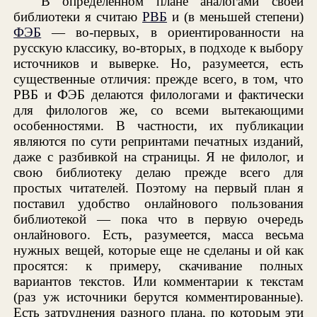
В определенном плане аналогами своей
библиотеки я считаю
РВБ
и (в меньшей степени)
ФЭБ
— во-первых, в ориентированности на
русскую классику, во-вторых, в подходе к выбору
источников и выверке. Но, разумеется, есть
существенные отличия: прежде всего, в том, что
РВБ и ФЭБ делаются филологами и фактически
для филологов же, со всеми вытекающими
особенностями. В частности, их публикации
являются по сути репринтами печатных изданий,
даже с разбивкой на страницы. Я не филолог, и
свою библиотеку делаю прежде всего для
простых читателей. Поэтому на первый план я
поставил удобство онлайнового пользования
библиотекой — пока что в первую очередь
онлайнового. Есть, разумеется, масса весьма
нужных вещей, которые еще не сделаны и ой как
просятся: к примеру, скачивание полных
вариантов текстов. Или комментарии к текстам
(раз уж источники берутся комментированные).
Есть затруднения разного плана, по которым эти