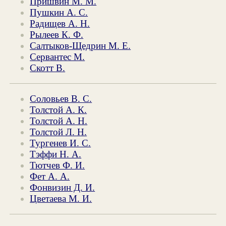
Пришвин М. М.
Пушкин А. С.
Радищев А. Н.
Рылеев К. Ф.
Салтыков-Щедрин М. Е.
Сервантес М.
Скотт В.
Соловьев В. С.
Толстой А. К.
Толстой А. Н.
Толстой Л. Н.
Тургенев И. С.
Тэффи Н. А.
Тютчев Ф. И.
Фет А. А.
Фонвизин Д. И.
Цветаева М. И.