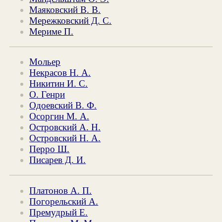
Маяковский В. В.
Мережковский Д. С.
Мериме П.
Мольер
Некрасов Н. А.
Никитин И. С.
О. Генри
Одоевский В. Ф.
Осоргин М. А.
Островский А. Н.
Островский Н. А.
Перро Ш.
Писарев Д. И.
Платонов А. П.
Погорельский А.
Премудрый Е.