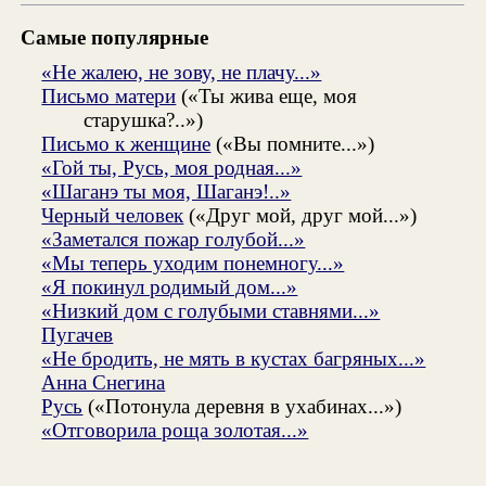
Самые популярные
«Не жалею, не зову, не плачу...»
Письмо матери
(«Ты жива еще, моя
старушка?..»)
Письмо к женщине
(«Вы помните...»)
«Гой ты, Русь, моя родная...»
«Шаганэ ты моя, Шаганэ!..»
Черный человек
(«Друг мой, друг мой...»)
«Заметался пожар голубой...»
«Мы теперь уходим понемногу...»
«Я покинул родимый дом...»
«Низкий дом с голубыми ставнями...»
Пугачев
«Не бродить, не мять в кустах багряных...»
Анна Снегина
Русь
(«Потонула деревня в ухабинах...»)
«Отговорила роща золотая...»