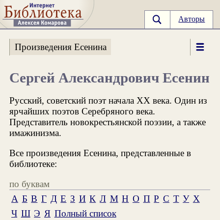
Авторы
Произведения Есенина
Сергей Александрович Есенин
Русский, советский поэт начала XX века. Один из
ярчайших поэтов Серебряного века.
Представитель новокрестьянской поэзии, а также
имажинизма.
Все произведения Есенина, представленные в
библиотеке:
по буквам
А
Б
В
Г
Д
Е
З
И
К
Л
М
Н
О
П
Р
С
Т
У
Х
Ч
Ш
Э
Я
Полный список