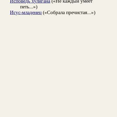
Исповедь хулигана
(«Не каждый умеет
петь...»)
Исус-младенец
(«Собрала пречистая...»)