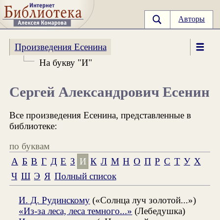
Авторы
Произведения Есенина
На букву "И"
Сергей Александрович Есенин
Все произведения Есенина, представленные в
библиотеке:
по буквам
А
Б
В
Г
Д
Е
З
И
К
Л
М
Н
О
П
Р
С
Т
У
Х
Ч
Ш
Э
Я
Полный список
И. Д. Рудинскому
(«Солнца луч золотой...»)
«Из-за леса, леса темного...»
(Лебедушка)