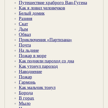
Путешествие храброго Ван-Гугена
Как я ловил человечков
Белый домик
Разиня
Скат
Дым
Обвал
Приключения «Партизана»
Почта
На льдине
Пожар в море
Как подняли пароход со дна
Как утонул пароход
Наводнение
Пожар
Гармонь
Как мальчик тонул
Борода
В горах
Мыло