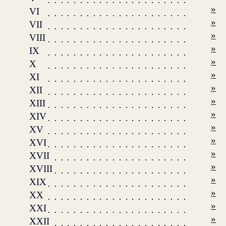
»
VI
»
VII
»
VIII
»
IX
»
X
»
XI
»
XII
»
XIII
»
XIV
»
XV
»
XVI
»
XVII
»
XVIII
»
XIX
»
XX
»
XXI
»
XXII