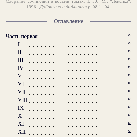
Собрание сочинений в восьми томах. Т. 5,6. М., "Лексика",
1996..
Добавлено в библиотеку:
08.11.04.
Оглавление
»
Часть первая
»
I
»
II
»
III
»
IV
»
V
»
VI
»
VII
»
VIII
»
IX
»
X
»
XI
»
XII