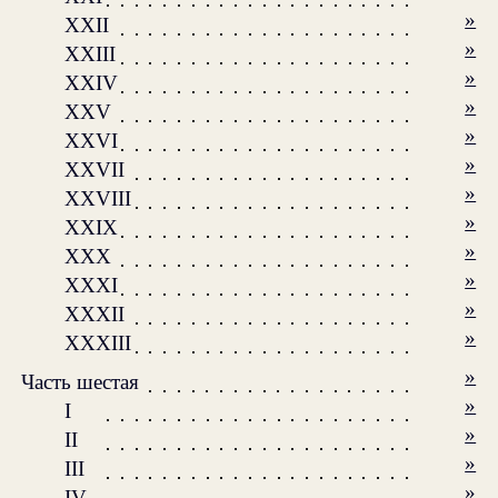
»
XXII
»
XXIII
»
XXIV
»
XXV
»
XXVI
»
XXVII
»
XXVIII
»
XXIX
»
XXX
»
XXXI
»
XXXII
»
XXXIII
»
Часть шестая
»
I
»
II
»
III
»
IV