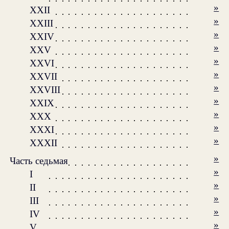
»
XXII
»
XXIII
»
XXIV
»
XXV
»
XXVI
»
XXVII
»
XXVIII
»
XXIX
»
XXX
»
XXXI
»
XXXII
»
Часть седьмая
»
I
»
II
»
III
»
IV
»
V