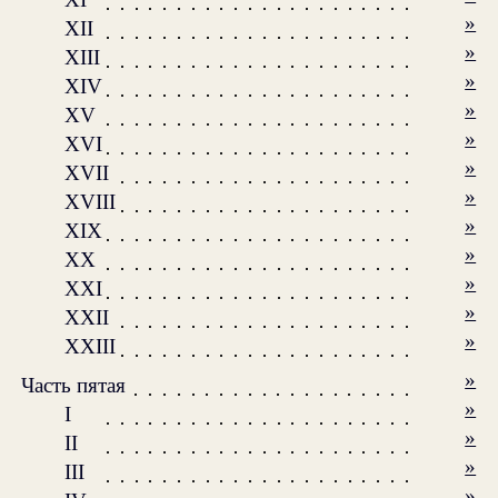
»
XII
»
XIII
»
XIV
»
XV
»
XVI
»
XVII
»
XVIII
»
XIX
»
XX
»
XXI
»
XXII
»
XXIII
»
Часть пятая
»
I
»
II
»
III
»