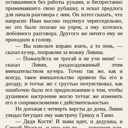
оставшимися без работы руками, и беспрестанно
прижимавшего свою рубашку, и искал предлога
для начала разговора с ним. Он хотел сказать, что
напрасно Иван высоко подтянул чересседельню,
но это было похоже на упрек, а ему хотелось
любовного разговора. Другого же ничего ему не
приходило в голову.
— Вы извольте вправо взять, а то пень, —
сказал кучер, поправляя за вожжу Левина.
— Пожалуйста не трогай и не учи меня! —
сказал Левин, раздосадованный этим
вмешательством кучера. Точно так же, как и
всегда, такое вмешательство привело бы его в
досаду, и тотчас же с грустью почувствовал, как
ошибочно было его предположение о том, чтобы
душевное настроение могло тотчас же изменить
его в соприкосновении с действительностью.
Не доезжая с четверть версты до дома, Левин
увидал бегущих ему навстречу Гришу и Таню.
— Дядя Костя! И мама идет, и дедушка, и
Сергей Иваныч, и еще кто-то, — говорили они,