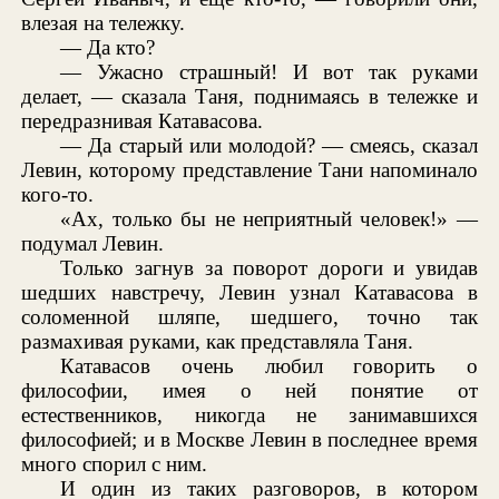
влезая на тележку.
— Да кто?
— Ужасно страшный! И вот так руками
делает, — сказала Таня, поднимаясь в тележке и
передразнивая Катавасова.
— Да старый или молодой? — смеясь, сказал
Левин, которому представление Тани напоминало
кого-то.
«Ах, только бы не неприятный человек!» —
подумал Левин.
Только загнув за поворот дороги и увидав
шедших навстречу, Левин узнал Катавасова в
соломенной шляпе, шедшего, точно так
размахивая руками, как представляла Таня.
Катавасов очень любил говорить о
философии, имея о ней понятие от
естественников, никогда не занимавшихся
философией; и в Москве Левин в последнее время
много спорил с ним.
И один из таких разговоров, в котором