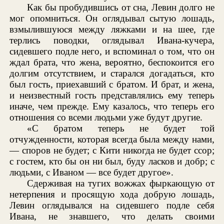
Как бы пробудившись от сна, Левин долго не
мог опомниться. Он оглядывал сытую лошадь,
взмылившуюся между ляжками и на шее, где
терлись поводки, оглядывал Ивана-кучера,
сидевшего подле него, и вспоминал о том, что он
ждал брата, что жена, вероятно, беспокоится его
долгим отсутствием, и старался догадаться, кто
был гость, приехавший с братом. И брат, и жена,
и неизвестный гость представлялись ему теперь
иначе, чем прежде. Ему казалось, что теперь его
отношения со всеми людьми уже будут другие.
«С братом теперь не будет той
отчужденности, которая всегда была между нами,
— споров не будет; с Кити никогда не будет ссор;
с гостем, кто бы он ни был, буду ласков и добр; с
людьми, с Иваном — все будет другое».
Сдерживая на тугих вожжах фыркающую от
нетерпения и просящую хода добрую лошадь,
Левин оглядывался на сидевшего подле себя
Ивана, не знавшего, что делать своими