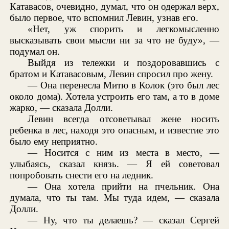
Катавасов, очевидно, думал, что он одержал верх,
было первое, что вспомнил Левин, узнав его.
«Нет, уж спорить и легкомысленно
высказывать свои мысли ни за что не буду», —
подумал он.
Выйдя из тележки и поздоровавшись с
братом и Катавасовым, Левин спросил про жену.
— Она перенесла Митю в Колок (это был лес
около дома). Хотела устроить его там, а то в доме
жарко, — сказала Долли.
Левин всегда отсоветывал жене носить
ребенка в лес, находя это опасным, и известие это
было ему неприятно.
— Носится с ним из места в место, —
улыбаясь, сказал князь. — Я ей советовал
попробовать снести его на ледник.
— Она хотела прийти на пчельник. Она
думала, что ты там. Мы туда идем, — сказала
Долли.
— Ну, что ты делаешь? — сказал Сергей