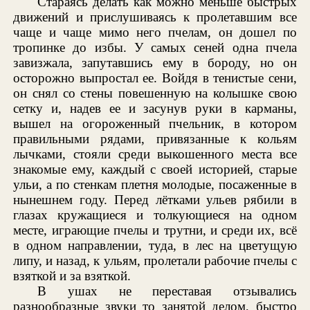
Стараясь делать как можно меньше быстрых
движений и прислушиваясь к пролетавшим все
чаще и чаще мимо него пчелам, он дошел по
тропинке до избы. У самых сеней одна пчела
завизжала, запутавшись ему в бороду, но он
осторожно выпростал ее. Войдя в тенистые сени,
он снял со стены повешенную на колышке свою
сетку и, надев ее и засунув руки в карманы,
вышел на огороженный пчельник, в котором
правильными рядами, привязанные к кольям
лычками, стояли среди выкошенного места все
знакомые ему, каждый с своей историей, старые
ульи, а по стенкам плетня молодые, посаженные в
нынешнем году. Перед лётками ульев рябили в
глазах кружащиеся и толкующиеся на одном
месте, играющие пчелы и трутни, и среди их, всё
в одном направлении, туда, в лес на цветущую
липу, и назад, к ульям, пролетали рабочие пчелы с
взяткой и за взяткой.
В ушах не переставая отзывались
разнообразные звуки то занятой делом, быстро