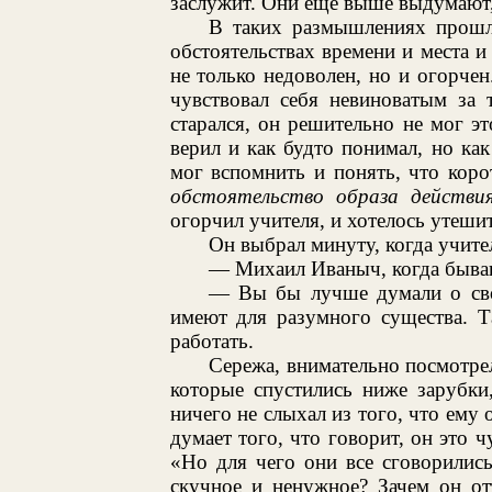
заслужит. Они еще выше выдумают, 
В таких размышлениях прошло
обстоятельствах времени и места и
не только недоволен, но и огорче
чувствовал себя невиноватым за 
старался, он решительно не мог эт
верил и как будто понимал, но как
мог вспомнить и понять, что коро
обстоятельство образа действия
огорчил учителя, и хотелось утешит
Он выбрал минуту, когда учите
— Михаил Иваныч, когда быва
— Вы бы лучше думали о свое
имеют для разумного существа. Т
работать.
Сережа, внимательно посмотрел
которые спустились ниже зарубки
ничего не слыхал из того, что ему 
думает того, что говорит, он это ч
«Но для чего они все сговорились
скучное и ненужное? Зачем он от