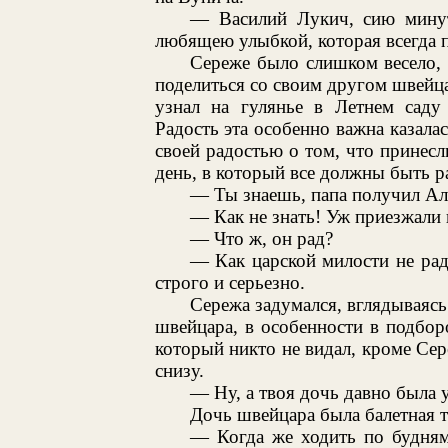
— Василий Лукич, сию мину
любящею улыбкой, которая всегда 
Сереже было слишком весело, 
поделиться со своим другом швейц
узнал на гулянье в Летнем сад
Радость эта особенно важна казала
своей радостью о том, что принесл
день, в который все должны быть р
— Ты знаешь, папа получил Ал
— Как не знать! Уж приезжали 
— Что ж, он рад?
— Как царской милости не рад
строго и серьезно.
Сережа задумался, вглядываяс
швейцара, в особенности в подбо
который никто не видал, кроме Сере
снизу.
— Ну, а твоя дочь давно была у
Дочь швейцара была балетная 
— Когда же ходить по будням