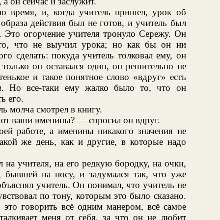
а он сейчас и заслужит.
 время, и, когда учитель пришел, урок об
 образа действия был не готов, и учитель был
н. Это огорчение учителя тронуло Сережу. Он
то, что не выучил урока; но как бы он ни
ого сделать: покуда учитель толковал ему, он
 только он оставался один, он решительно не
тенькое и такое понятное слово «вдруг» есть
.
Но все-таки ему жалко было то, что он
ь его.
ль молча смотрел в книгу.
ют ваши именины? — спросил он вдруг.
й работе, а именины никакого значения не
акой же день, как и другие, в которые надо
 на учителя, на его редкую бородку, на очки,
, бывшей на носу, и задумался так, что уже
объяснял учитель. Он понимал, что учитель не
увствовал по тону, которым это было сказано.
 это говорить всё одним манером, всё самое
талкивает меня от себя, за что он не любит