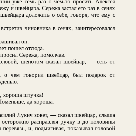
ший уже семь раз о чем-то просить Алексея
жу и швейцара. Сережа застал его раз в сенях
швейцара доложить о себе, говоря, что ему с
встретив чиновника в сенях, заинтересовался
рашивал он.
ает пошел отсюда.
просил Сережа, помолчав.
оловой, шепотом сказал швейцар, — есть от
о, о чем говорил швейцар, был подарок от
жденью.
, хороша штучка!
Поменьше, да хороша.
асилий Лукич зовет, — сказал швейцар, слыша
 осторожно расправляя ручку в до половины
 перевязь, и, подмигивая, показывал головой