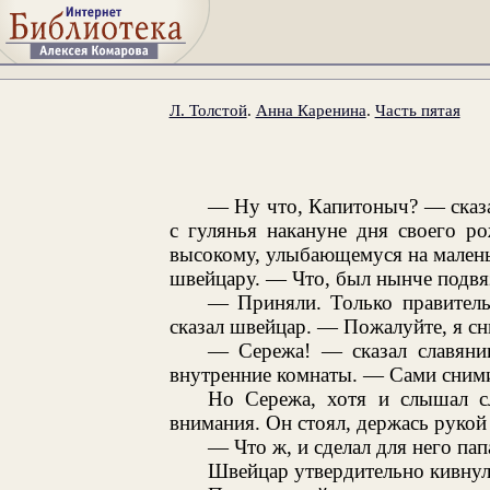
Л. Толстой
.
Анна Каренина
.
Часть пятая
— Ну что, Капитоныч? — сказ
с гулянья накануне дня своего р
высокому, улыбающемуся на маленьк
швейцару. — Что, был нынче подвя
— Приняли. Только правитель
сказал швейцар. — Пожалуйте, я сн
— Сережа! — сказал славянин
внутренние комнаты. — Сами сними
Но Сережа, хотя и слышал сл
внимания. Он стоял, держась рукой 
— Что ж, и сделал для него пап
Швейцар утвердительно кивнул