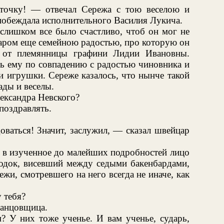
точку! — отвечал Сережа с тою веселою и
побеждала исполнительного Василия Лукича.
слишком все было счастливо, чтоб он мог не
аром еще семейною радостью, про которую он
у от племянницы графини Лидии Ивановны.
сь ему по совпадению с радостью чиновника и
и игрушки. Сереже казалось, что нынче такой
ады и веселы.
ександра Невского?
поздравлять.
оваться! Значит, заслужил, — сказал швейцар
ь в изученное до малейших подробностей лицо
родок, висевший между седыми бакенбардами,
жи, смотревшего на него всегда не иначе, как
 тебя?
танцовщица.
? У них тоже ученье. И вам ученье, сударь,