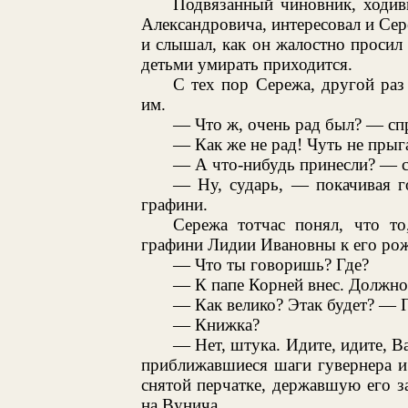
Подвязанный чиновник, ходив
Александровича, интересовал и Сере
и слышал, как он жалостно просил 
детьми умирать приходится.
С тех пор Сережа, другой раз 
им.
— Что ж, очень рад был? — сп
— Как же не рад! Чуть не прыг
— А что-нибудь принесли? — с
— Ну, сударь, — покачивая г
графини.
Сережа тотчас понял, что т
графини Лидии Ивановны к его ро
— Что ты говоришь? Где?
— К папе Корней внес. Должно
— Как велико? Этак будет? — 
— Книжка?
— Нет, штука. Идите, идите, В
приближавшиеся шаги гувернера и
снятой перчатке, державшую его за
на Вунича.