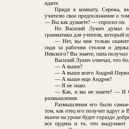
идите.
Придя в комнату, Сережа, вм
учителю свое предположение о том
— Вы как думаете? — спросил он.
Но Василий Лукич думал то
грамматики для учителя, который пр
— Нет, вы мне только скажит
сидя за рабочим столом и держа
Невского? Вы знаете, папа получил
Василий Лукич отвечал, что бо
— А выше?
— А выше всего Андрей Перво
— А выше еще Андрея?
— Я не знаю.
— Как, и вы не знаете? — И 
размышления.
Размышления его были самые
том, как отец его получит вдруг и 
нынче на уроке будет гораздо добре
все ордена и то, что выдумают