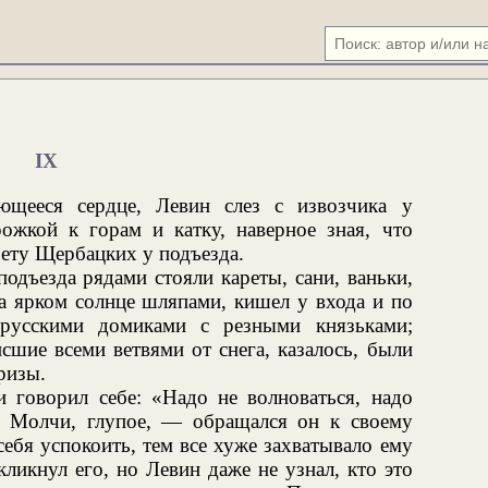
IX
ющееся сердце, Левин слез с извозчика у
ожкой к горам и катку, наверное зная, что
рету Щербацких у подъезда.
одъезда рядами стояли кареты, сани, ваньки,
а ярком солнце шляпами, кишел у входа и по
русскими домиками с резными князьками;
сшие всеми ветвями от снега, казалось, были
ризы.
 говорил себе: «Надо не волноваться, надо
? Молчи, глупое, — обращался он к своему
себя успокоить, тем все хуже захватывало ему
ликнул его, но Левин даже не узнал, кто это