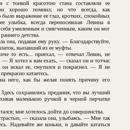
и с тонкой красотою стана составляли ее
 он хорошо помнил; но что всегда, как
о было выражение ее глаз, кротких, спокойных
ее улыбка, всегда переносившая Левина в
 себя умиленным и смягченным, каким он мог
 раннего детства.
а она, подавая ему руку. — Благодарствуйте,
платок, выпавший из ее муфты.
нче то есть... приехал, — отвечал Левин, не
 — Я хотел к вам ехать, — сказал он и тотчас
 он искал ее, смутился и покраснел. — Я не
 прекрасно катаетесь.
на него, как бы желая понять причину его
 Здесь сохранились предания, что вы лучший
яхивая маленькою ручкой в черной перчатке
атался; мне хотелось дойти до совершенства.
страстью, — сказала она, улыбаясь. — Мне так
есь. Надевайте же коньки, и давайте кататься