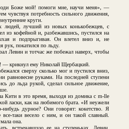
споди Боже мой! помоги мне, научи меня», —
тем чувствуя потребность сильного движения,
внутренние круги.
х людей, лучший из новых конькобежцев, с
ел из кофейной и, разбежавшись, пустился на
ыхая и подпрыгивая. Он влетел вниз и, не
 рук, покатился по льду.
зал Левин и тотчас же побежал наверх, чтобы
! — крикнул ему Николай Щербацкий.
бежался сверху сколько мог и пустился вниз,
и равновесие руками. На последней ступени
ись до льда рукой, сделал сильное движение,
ьше.
 Кити в это время, выходя из домика с m-lle
хой ласки, как на любимого брата. «И неужели
о-нибудь дурное? Они говорят: кокетство. Я
 все-таки весело с ним, и он такой славный.
умала она.
ть, встречавшую ее на ступеньках, Левин,