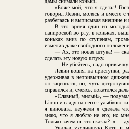
дамы снимали коньки.
«Боже мой, что я сделал! Го
говорил Левин, молясь и вместе с 
разбегаясь и выписывая внешние и 
В это время один из молоды
папироской во рту, в коньках, выш
коньках вниз по ступеням, гром
изменив даже свободного положения
— Ах, это новая штука! — ска
сделать эту новую штуку.
— Не убейтесь, надо привычку
Левин вошел на приступки, раз
удерживая в непривычном движени
он зацепился, но, чуть дотронувш
справился и, смеясь, покатился дал
«Славный, милый», — подумала
Linon и глядя на него с улыбкою ти
я виновата, неужели я сделала чт
знаю, что я люблю не его; но мне
Только зачем он это сказал?..» — д
Увидав уходившую Кити и ма