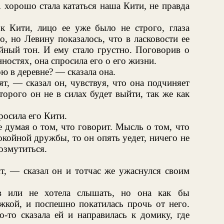
А хорошо стала кататься наша Кити, не правда
к Кити, лицо ее уже было не строго, глаза
о, но Левину показалось, что в ласковости ее
ный тон. И ему стало грустно. Поговорив о
нностях, она спросила его о его жизни.
 в деревне? — сказала она.
ят, — сказал он, чувствуя, что она подчиняет
торого он не в силах будет выйти, так же как
осила его Кити.
 думая о том, что говорит. Мысль о том, что
окойной дружбы, то он опять уедет, ничего не
озмутиться.
т, — сказал он и тотчас же ужаснулся своим
в или не хотела слышать, но она как бы
ожкой, и поспешно покатилась прочь от него.
о-то сказала ей и направилась к домику, где