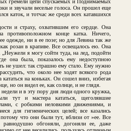
орых гремели цепи спускаемых и Поднимаемых
азки и звучали веселые голоса. Он прошел еще
лся каток, и тотчас же среди всех катавшихся
дости и страху, охватившим его сердце. Она
на противоположном конце катка. Ничего,
ее одежде, ни в ее позе; но для Левина так же
 как розан в крапиве. Все освещалось ею. Она
 „Неужели я могу сойти туда, на лед, подойти
де она была, показалось ему недоступною
ть не ушел: так страшно ему стало. Ему нужно
рассудить, что около нее ходят всякого рода
 кататься на коньках. Он сошел вниз, избегая
це, но он видел ее, как солнце, и не глядя.
 недели и в эту пору дня люди одного кружка,
ли тут и мастера кататься, щеголявшие
слами, с робкими неловкими движениями, и
иеся для гигиенических целей; все казались
потому что они были тут, вблизи от »ее. Все
о равнодушно обгоняли, догоняли ее, даже
исимо от нее веселились, пользуясь отличным