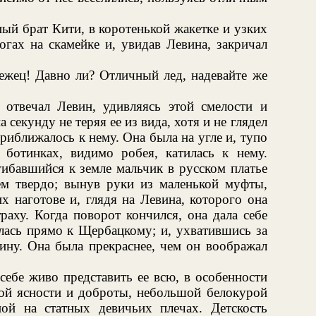
й брат Кити, в коротенькой жакетке и узких
огах на скамейке и, увидав Левина, закричал
ежец! Давно ли? Отличный лед, надевайте же
отвечал Левин, удивляясь этой смелости и
а секунду не теряя ее из вида, хотя и не глядел
приближалось к нему. Она была на угле и, тупо
ботинках, видимо робея, катилась к нему.
ибавшийся к земле мальчик в русском платье
сем твердо; вынув руки из маленькой муфты,
х наготове и, глядя на Левина, которого она
раху. Когда поворот кончился, она дала себе
лась прямо к Щербацкому; и, ухватившись за
вину. Она была прекраснее, чем он воображал
себе живо представить ее всю, в особенности
кой ясности и доброты, небольшой белокурой
ной на статных девичьих плечах. Детскость