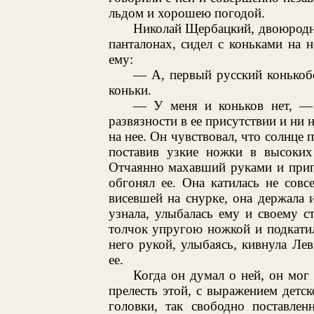
льдом и хорошею погодой.
Николай Щербацкий, двоюродны
панталонах, сидел с коньками на н
ему:
— А, первый русский конькоб
коньки.
— У меня и коньков нет, — 
развязности в ее присутствии и ни н
на нее. Он чувствовал, что солнце 
поставив узкие ножки в высоких 
Отчаянно махавший руками и приг
обгонял ее. Она катилась не сов
висевшей на снурке, она держала и
узнала, улыбалась ему и своему ст
толчок упругою ножкой и подкати
него рукой, улыбаясь, кивнула Ле
ее.
Когда он думал о ней, он мог 
прелесть этой, с выражением детс
головки, так свободно поставлен