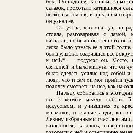
был. Он подошел к горам, на кот
салазок, грохотали катившиеся сал
несколько шагов, и пред ним откры
он узнал ее.
Он узнал, что она тут, по ра
стояла, разговаривая с дамой, 
казалось, не было особенного ни в 
легко было узнать ее в этой толпе,
была улыбка, озарявшая все вокруг.
к ней?“ — подумал он. Место, г
святыней, и была минута, что он чу
было сделать усилие над собой и 
люди, что и сам он мог прийти туда
подолгу смотреть на нее, как на солн
На льду собирались в этот день
все знакомые между собою. Бы
искусством, и учившиеся за кре
мальчики, и старые люди, катавш
Левину избранными счастливцами, 
катавшиеся, казалось, совершенн
говорили с ней и совершенно незав