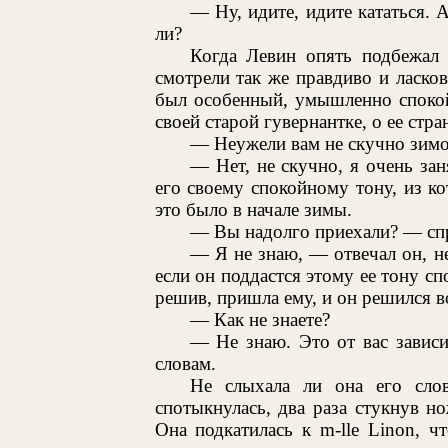
— Ну, идите, идите кататься. 
ли?
Когда Левин опять подбежал 
смотрели так же правдиво и ласков
был особенный, умышленно спокой
своей старой гувернантке, о ее стра
— Неужели вам не скучно зимою
— Нет, не скучно, я очень зан
его своему спокойному тону, из ко
это было в начале зимы.
— Вы надолго приехали? — спр
— Я не знаю, — отвечал он, не
если он поддастся этому ее тону сп
решив, пришла ему, и он решился в
— Как не знаете?
— Не знаю. Это от вас зависи
словам.
Не слыхала ли она его сло
спотыкнулась, два раза стукнув н
Она подкатилась к m-lle Linon, чт