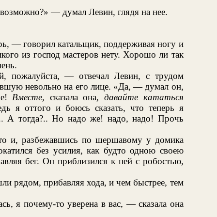
 возможно?» — думал Левин, глядя на нее.
рь, — говорил катальщик, поддерживая ногу и
кого из господ мастеров нету. Хорошо ли так
мень.
, пожалуйста, — отвечал Левин, с трудом
вшую невольно на его лице. «Да, — думал он,
ье!
Вместе,
сказала она,
давайте кататься
дь я оттого и боюсь сказать, что теперь я
.. А тогда?.. Но надо же! надо, надо! Прочь
льто и, разбежавшись по шершавому у домика
окатился без усилия, как будто одною своею
авляя бег. Он приблизился к ней с робостью,
ли рядом, прибавляя хода, и чем быстрее, тем
ь, я почему-то уверена в вас, — сказала она