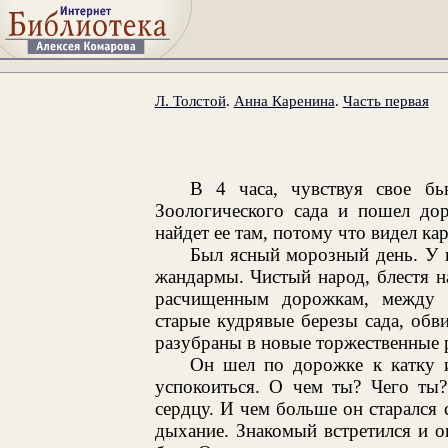
Л. Толстой
.
Анна Каренина
.
Часть первая
В 4 часа, чувствуя свое бь
Зоологического сада и пошел дор
найдет ее там, потому что видел ка
Был ясный морозный день. У п
жандармы. Чистый народ, блестя н
расчищенным дорожкам, между 
старые кудрявые березы сада, обви
разубраны в новые торжественные 
Он шел по дорожке к катку и
успокоиться. О чем ты? Чего ты
сердцу. И чем больше он старался 
дыхание. Знакомый встретился и ок