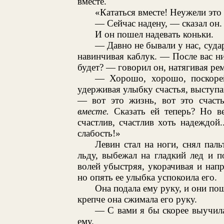
вместе.
«Кататься вместе! Неужели это
— Сейчас надену, — сказал он.
И он пошел надевать коньки.
— Давно не бывали у нас, суда
навинчивая каблук. — После вас ни
будет? — говорил он, натягивая ре
— Хорошо, хорошо, поскорей
удерживая улыбку счастья, выступа
— вот это жизнь, вот это счаст
вместе.
Сказать ей теперь? Но ве
счастлив, счастлив хоть надеждой.
слабость!»
Левин стал на ноги, снял па
льду, выбежал на гладкий лед и п
волей убыстряя, укорачивая и напр
но опять ее улыбка успокоила его.
Она подала ему руку, и они пош
крепче она сжимала его руку.
— С вами я бы скорее выучилас
ему.