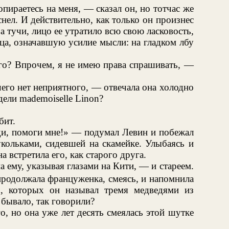
опираетесь на меня, — сказал он, но тотчас же
аснел. И действительно, как только он произнес
за тучи, лицо ее утратило всю свою ласковость,
ца, означавшую усилие мысли: на гладком лбу
го? Впрочем, я не имею права спрашивать, —
чего нет неприятного, — отвечала она холодно
дели mademoiselle Linon?
бит.
оди, помоги мне!» — подумал Левин и побежал
кольками, сидевшей на скамейке. Улыбаясь и
 встретила его, как старого друга.
а ему, указывая глазами на Кити, — и стареем.
родолжала француженка, смеясь, и напомнила
, которых он называл тремя медведями из
 бывало, так говорили?
, но она уже лет десять смеялась этой шутке