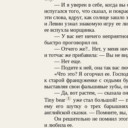
— И я уверен в себе, когда вы 
испугался того, что сказал, и покр
эти слова, вдруг, как солнце зашло 
и Левин узнал знакомую игру ее ли
ее вспухла морщинка.
— У вас нет ничего неприятно
быстро проговорил он.
— Отчего же?.. Нет, у меня ни
и тотчас же прибавила: — Вы не ви
— Нет еще.
— Подите к ней, она так вас лю
«Что это? Я огорчил ее. Госп
к старой француженке с седыми бу
выставляя свои фальшивые зубы, она
— Да, вот растем, — сказала он
1
Tiny bear
уже стал большой! — п
ему его шутку о трех барышнях
английской сказки. — Помните, вы,
Он решительно не помнил этого
и любила ее.