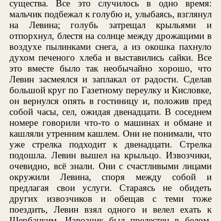
существа. Все это случилось в одно время:
мальчик подбежал к голубю и, улыбаясь, взглянул
на Левина; голубь затрещал крыльями и
отпорхнул, блестя на солнце между дрожащими в
воздухе пылинками снега, а из окошка пахнуло
духом печеного хлеба и выставились сайки. Все
это вместе было так необычайно хорошо, что
Левин засмеялся и заплакал от радости. Сделав
большой круг по Газетному переулку и Кисловке,
он вернулся опять в гостиницу и, положив пред
собой часы, сел, ожидая двенадцати. В соседнем
номере говорили что-то о машинах и обмане и
кашляли утренним кашлем. Они не понимали, что
уже стрелка подходит к двенадцати. Стрелка
подошла. Левин вышел на крыльцо. Извозчики,
очевидно, всё знали. Они с счастливыми лицами
окружили Левина, споря между собой и
предлагая свои услуги. Стараясь не обидеть
других извозчиков и обещав с теми тоже
поездить, Левин взял одного и велел ехать к
Щербацким. Извозчик был прелестен в белом,