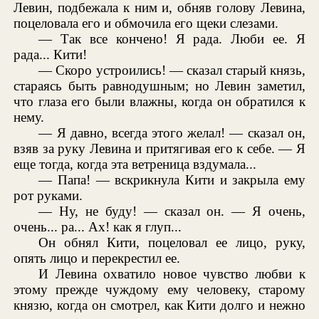
Левин, подбежала к ним и, обняв голову Левина,
поцеловала его и обмочила его щеки слезами.
— Так все кончено! Я рада. Люби ее. Я
рада... Кити!
— Скоро устроились! — сказал старый князь,
стараясь быть равнодушным; но Левин заметил,
что глаза его были влажны, когда он обратился к
нему.
— Я давно, всегда этого желал! — сказал он,
взяв за руку Левина и притягивая его к себе. — Я
еще тогда, когда эта ветреница вздумала...
— Папа! — вскрикнула Кити и закрыла ему
рот руками.
— Ну, не буду! — сказал он. — Я очень,
очень... ра... Ах! как я глуп...
Он обнял Кити, поцеловал ее лицо, руку,
опять лицо и перекрестил ее.
И Левина охватило новое чувство любви к
этому прежде чуждому ему человеку, старому
князю, когда он смотрел, как Кити долго и нежно