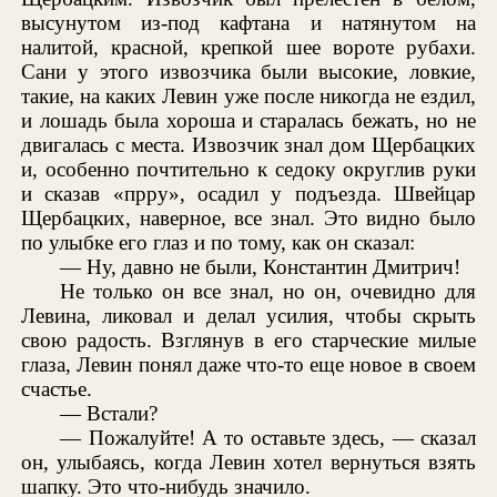
высунутом из-под кафтана и натянутом на
налитой, красной, крепкой шее вороте рубахи.
Сани у этого извозчика были высокие, ловкие,
такие, на каких Левин уже после никогда не ездил,
и лошадь была хороша и старалась бежать, но не
двигалась с места. Извозчик знал дом Щербацких
и, особенно почтительно к седоку округлив руки
и сказав «прру», осадил у подъезда. Швейцар
Щербацких, наверное, все знал. Это видно было
по улыбке его глаз и по тому, как он сказал:
— Ну, давно не были, Константин Дмитрич!
Не только он все знал, но он, очевидно для
Левина, ликовал и делал усилия, чтобы скрыть
свою радость. Взглянув в его старческие милые
глаза, Левин понял даже что-то еще новое в своем
счастье.
— Встали?
— Пожалуйте! А то оставьте здесь, — сказал
он, улыбаясь, когда Левин хотел вернуться взять
шапку. Это что-нибудь значило.