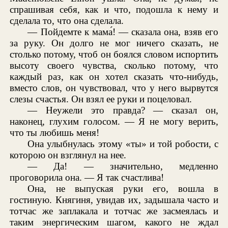
спрашивая себя, как и что, подошла к нему и
сделала то, что она сделала.
— Пойдемте к мама́! — сказала она, взяв его
за руку. Он долго не мог ничего сказать, не
столько потому, чтоб он боялся словом испортить
высоту своего чувства, сколько потому, что
каждый раз, как он хотел сказать что-нибудь,
вместо слов, он чувствовал, что у него вырвутся
слезы счастья. Он взял ее руки и поцеловал.
— Неужели это правда? — сказал он,
наконец, глухим голосом. — Я не могу верить,
что ты любишь меня!
Она улыбнулась этому «ты» и той робости, с
которою он взглянул на нее.
— Да! — значительно, медленно
проговорила она. — Я так счастлива!
Она, не выпуская руки его, вошла в
гостиную. Княгиня, увидав их, задышала часто и
тотчас же заплакала и тотчас же засмеялась и
таким энергическим шагом, какого не ждал