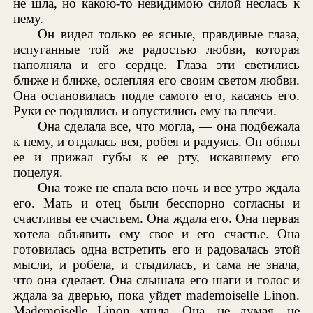
не шла, но какою-то невидимою силой неслась к
нему.
Он видел только ее ясные, правдивые глаза,
испуганные той же радостью любви, которая
наполняла и его сердце. Глаза эти светились
ближе и ближе, ослепляя его своим светом любви.
Она остановилась подле самого его, касаясь его.
Руки ее поднялись и опустились ему на плечи.
Она сделала все, что могла, — она подбежала
к нему, и отдалась вся, робея и радуясь. Он обнял
ее и прижал губы к ее рту, искавшему его
поцелуя.
Она тоже не спала всю ночь и все утро ждала
его. Мать и отец были бесспорно согласны и
счастливы ее счастьем. Она ждала его. Она первая
хотела объявить ему свое и его счастье. Она
готовилась одна встретить его и радовалась этой
мысли, и робела, и стыдилась, и сама не знала,
что она сделает. Она слышала его шаги и голос и
ждала за дверью, пока уйдет mademoiselle Linon.
Mademoiselle Linon ушла. Она, не думая, не