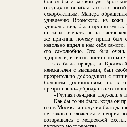
боялся бы и за свой ум. Вронски
секунду не ослаблять тона строго
оскорбленным. Манера обращения
удивлению Вронского, из кожи 
удовольствия, была презрительна
он желал изучать, не раз заставлял
же причина, почему принц был о
невольно видел в нем себя самого. 
его самолюбию. Это был очень 
здоровый, и очень чистоплотный ч
— это была правда, и Вронский
неискателен с высшими, был своб
презрительно добродушен с низши
большим достоинством; но в 
презрительно-добродушное отношен
«Глупая говядина! Неужели я т
Как бы то ни было, когда он пр
его в Москву, и получил благодарно
неловкого положения и неприятно
возвращаясь с медвежьей охоты
русского молодечества.