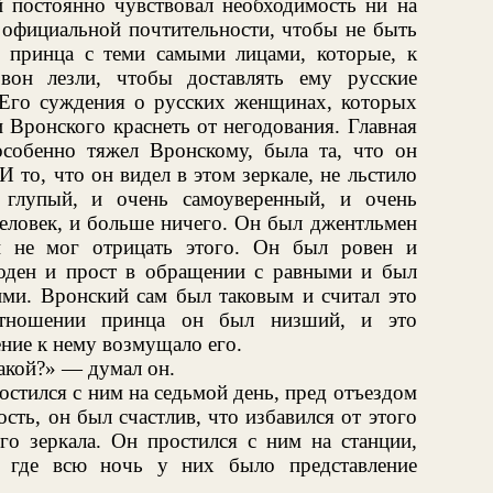
й постоянно чувствовал необходимость ни на
й официальной почтительности, чтобы не быть
 принца с теми самыми лицами, которые, к
вон лезли, чтобы доставлять ему русские
. Его суждения о русских женщинах, которых
и Вронского краснеть от негодования. Главная
собенно тяжел Вронскому, была та, что он
И то, что он видел в этом зеркале, не льстило
глупый, и очень самоуверенный, и очень
еловек, и больше ничего. Он был джентльмен
 не мог отрицать этого. Он был ровен и
оден и прост в обращении с равными и был
ми. Вронский сам был таковым и считал это
отношении принца он был низший, и это
ие к нему возмущало его.
акой?» — думал он.
остился с ним на седьмой день, пред отъездом
сть, он был счастлив, что избавился от этого
го зеркала. Он простился с ним на станции,
, где всю ночь у них было представление