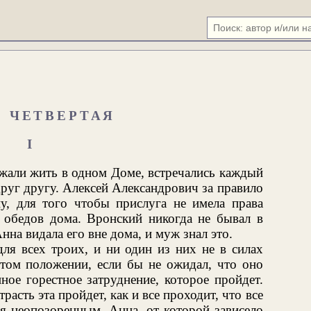
Ь ЧЕТВЕРТАЯ
I
жали жить в одном Доме, встречались каждый
руг другу. Алексей Александрович за правило
у, для того чтобы прислуга не имела права
л обедов дома. Вронский никогда не бывал в
на видала его вне дома, и муж знал это.
ля всех троих, и ни один из них не в силах
том положении, если бы не ожидал, что оно
ное горестное затруднение, которое пройдет.
расть эта пройдет, как и все проходит, что все
ся неопозоренным. Анна, от которой зависело