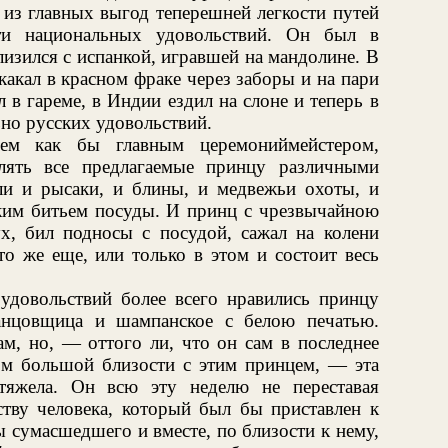
 из главных выгод теперешней легкости путей
ти национальных удовольствий. Он был в
лизился с испанкой, игравшей на мандолине. В
акал в красном фраке через заборы и на пари
 в гареме, в Индии ездил на слоне и теперь в
ьно русских удовольствий.
ем как бы главным церемониймейстером,
лять все предлагаемые принцу различными
ли и рысаки, и блины, и медвежьи охоты, и
ским битьем посуды. И принц с чрезвычайною
ух, бил подносы с посудой, сажал на колени
то же еще, или только в этом и состоит весь
 удовольствий более всего нравились принцу
танцовщица и шампанское с белою печатью.
м, но, — оттого ли, что он сам в последнее
ом большой близости с этим принцем, — эта
тяжела. Он всю эту неделю не переставая
ству человека, который был бы приставлен к
 сумасшедшего и вместе, по близости к нему,