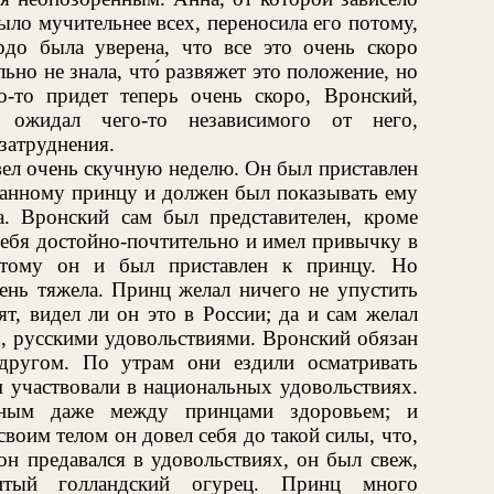
ыло мучительнее всех, переносила его потому,
рдо была уверена, что все это очень скоро
ьно не знала, что́ развяжет это положение, но
о-то придет теперь очень скоро, Вронский,
 ожидал чего-то независимого от него,
затруднения.
ел очень скучную неделю. Он был приставлен
ранному принцу и должен был показывать ему
а. Вронский сам был представителен, кроме
себя достойно-почтительно и имел привычку в
отому он и был приставлен к принцу. Но
чень тяжела. Принц желал ничего не упустить
ят, видел ли он это в России; да и сам желал
о, русскими удовольствиями. Вронский обязан
другом. По утрам они ездили осматривать
м участвовали в национальных удовольствиях.
нным даже между принцами здоровьем; и
воим телом он довел себя до такой силы, что,
он предавался в удовольствиях, он был свеж,
итый голландский огурец. Принц много