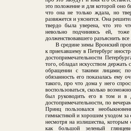
это положение и для которой оно б
что она не только ждала, но тве
развяжется и уяснится. Она решител
твердо была уверена, что это чт
невольно подчиняясь ей, тоже
долженствовавшего разъяснить все 
В средине зимы Вронский пров
к приехавшему в Петербург иност
достопримечательности Петербург
того, обладал искусством держать 
обращении с такими лицами; п
обязанность его показалась ему о
такого, про что дома у него спрос
воспользоваться, сколько возможн
был руководить его в том и в 
достопримечательности, по вечера
Принц пользовался необыкнове
гимнастикой и хорошим уходом за с
несмотря на излишества, которым 
как большой зеленый глянцев