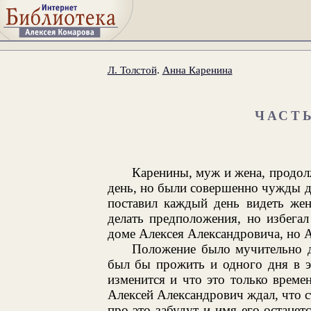
Л. Толстой
.
Анна Каренина
ЧАСТ
Каренины, муж и жена, продол
день, но были совершенно чужды д
поставил каждый день видеть жен
делать предположения, но избега
доме Алексея Александровича, но Ан
Положение было мучительно д
был бы прожить и одного дня в э
изменится и что это только времен
Алексей Александрович ждал, что ст
про это забудут и имя его останет