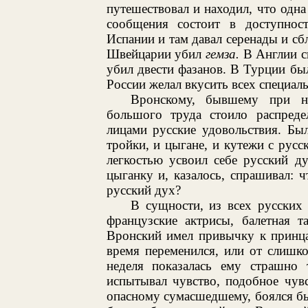
путешествовал и находил, что одна
сообщения состоит в доступнос
Испании и там давал серенады и сб
Швейцарии убил
гемза.
В Англии ск
убил двести фазанов. В Турции был
России желал вкусить всех специал
Вронскому, бывшему при н
большого труда стоило распреде
лицами русские удовольствия. Бы
тройки, и цыгане, и кутежи с рус
легкостью усвоил себе русский д
цыганку и, казалось, спрашивал: ч
русский дух?
В сущности, из всех русских
французские актрисы, балетная 
Вронский имел привычку к принца
время переменился, или от слишк
неделя показалась ему страшно 
испытывал чувство, подобное чув
опасному сумасшедшему, боялся бы