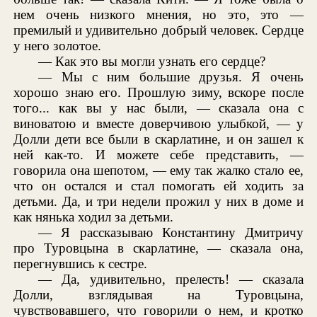
нем очень низкого мнения, но это, это —
премилый и удивительно добрый человек. Сердце
у него золотое.
— Как это вы могли узнать его сердце?
— Мы с ним большие друзья. Я очень
хорошо знаю его. Прошлую зиму, вскоре после
того... как вы у нас были, — сказала она с
виноватою и вместе доверчивою улыбкой, — у
Долли дети все были в скарлатине, и он зашел к
ней как-то. И можете себе представить, —
говорила она шепотом, — ему так жалко стало ее,
что он остался и стал помогать ей ходить за
детьми. Да, и три недели прожил у них в доме и
как нянька ходил за детьми.
— Я рассказываю Константину Дмитричу
про Туровцына в скарлатине, — сказала она,
перегнувшись к сестре.
— Да, удивительно, прелесть! — сказала
Долли, взглядывая на Туровцына,
чувствовавшего, что говорили о нем, и кротко