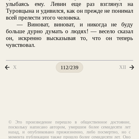
улыбаясь ему. Левин еще раз взглянул на
Туровцына и удивился, как он прежде не понимал
всей прелести этого человека.
— Виноват, виноват, и никогда не буду
больше дурно думать о людях! — весело сказал
он, искренно высказывая то, что он теперь
чувствовал.
X
XII
112/239
© Это произведение перешло в общественное достояние,
поскольку написано автором, умершим более семидесяти лет
назад, и опубликовано прижизненно, либо посмертно, но с
момента публикации также прошло более семидесяти лет. Оно