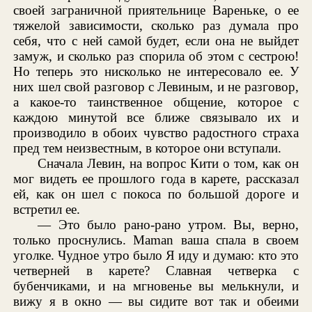
своей заграничной приятельнице Вареньке, о ее
тяжелой зависимости, сколько раз думала про
себя, что с ней самой будет, если она не выйдет
замуж, и сколько раз спорила об этом с сестрою!
Но теперь это нисколько не интересовало ее. У
них шел свой разговор с Левиным, и не разговор,
а какое-то таинственное общение, которое с
каждою минутой все ближе связывало их и
производило в обоих чувство радостного страха
пред тем неизвестным, в которое они вступали.
Сначала Левин, на вопрос Кити о том, как он
мог видеть ее прошлого года в карете, рассказал
ей, как он шел с покоса по большой дороге и
встретил ее.
— Это было рано-рано утром. Вы, верно,
только проснулись. Maman ваша спала в своем
уголке. Чудное утро было Я иду и думаю: кто это
четверней в карете? Славная четверка с
бубенчиками, и на мгновенье вы мелькнули, и
вижу я в окно — вы сидите вот так и обеими