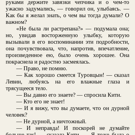
руками держите завязки чепчика и о чем-то
ужасно задумались, — говорил он, улыбаясь. —
Как бы я желал знать, о чем вы тогда думали? О
важном?
«Не была ли растрепана?» — подумала она;
но, увидав восторженную улыбку, которую
вызывали в его воспоминании эти подробности,
она почувствовала, что, напротив, впечатление,
произведенное ею, было очень хорошее. Она
покраснела и радостно засмеялась.
— Право, не помню.
— Как хорошо смеется Туровцын! — сказал
Левин, любуясь на его влажные глаза и
трясущееся тело.
— Вы давно его знаете? — спросила Кити.
— Кто его не знает!
— И я вижу, что вы думаете, что он дурной
человек?
— Не дурной, а ничтожный.
— И неправда! И поскорей не думайте
больше так! — сказала Кити. — Я тоже была о