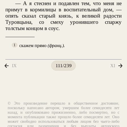
— А я стеснен и подавлен тем, что меня не
примут в кормилицы в воспитательный дом, —
опять сказал старый князь, к великой радости
Туровцына, со смеху уронившего спаржу
толстым концом в соус.
скажем прямо
(франц.).
1
IX
XI
111/239
© Это произведение перешло в общественное достояние,
поскольку написано автором, умершим более семидесяти лет
назад, и опубликовано прижизненно, либо посмертно, но с
момента публикации также прошло более семидесяти лет. Оно
может свободно использоваться любым лицом без чьего-либо
согласия или разрешения и без выплаты авторского