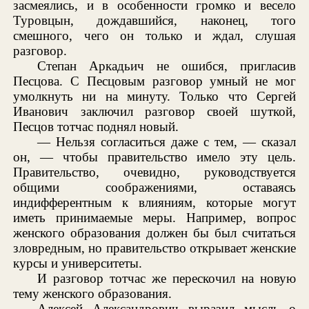
засмеялись, и в особенности громко и весело
Туровцын, дождавшийся, наконец, того
смешного, чего он только и ждал, слушая
разговор.
Степан Аркадьич не ошибся, пригласив
Песцова. С Песцовым разговор умный не мог
умолкнуть ни на минуту. Только что Сергей
Иванович заключил разговор своей шуткой,
Песцов тотчас поднял новый.
— Нельзя согласиться даже с тем, — сказал
он, — чтобы правительство имело эту цель.
Правительство, очевидно, руководствуется
общими соображениями, оставаясь
индифферентным к влияниям, которые могут
иметь принимаемые меры. Например, вопрос
женского образования должен бы был считаться
зловредным, но правительство открывает женские
курсы и университеты.
И разговор тотчас же перескочил на новую
тему женского образования.
Алексей Александрович выразил мысль о