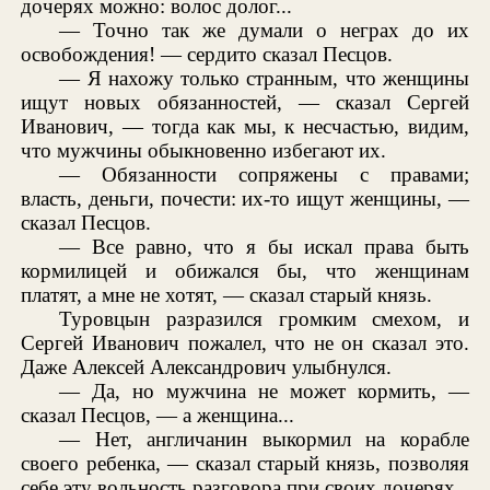
дочерях можно: волос долог...
— Точно так же думали о неграх до их
освобождения! — сердито сказал Песцов.
— Я нахожу только странным, что женщины
ищут новых обязанностей, — сказал Сергей
Иванович, — тогда как мы, к несчастью, видим,
что мужчины обыкновенно избегают их.
— Обязанности сопряжены с правами;
власть, деньги, почести: их-то ищут женщины, —
сказал Песцов.
— Все равно, что я бы искал права быть
кормилицей и обижался бы, что женщинам
платят, а мне не хотят, — сказал старый князь.
Туровцын разразился громким смехом, и
Сергей Иванович пожалел, что не он сказал это.
Даже Алексей Александрович улыбнулся.
— Да, но мужчина не может кормить, —
сказал Песцов, — а женщина...
— Нет, англичанин выкормил на корабле
своего ребенка, — сказал старый князь, позволяя
себе эту вольность разговора при своих дочерях.