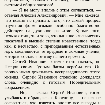
системой общих законов!
— Я не могу вполне с этим согласиться, —
отвечал Алексей Александрович. — Мне кажется,
что нельзя не признать того, что самый процесс
изучения форм языков особенно благотворно
действует на духовное развитие. Кроме того,
нельзя отрицать и того, что влияние классических
писателей в высшей степени нравственное, тогда
как, к несчастью, с преподаванием естественных
наук соединяются те вредные и ложные учения,
которые составляют язву нашего времени.
Сергей Иванович хотел что-то сказать, но
Песцов своим Густым басом перебил его. Он
горячо начал доказывать несправедливость этого
мнения. Сергей Иванович спокойно дожидался
слова, очевидно с готовым Победительным
возражением.
— Но, — сказал Сергей Иванович, тонко
улыбаясь и обращаясь к Каренину, — нельзя не
согласиться, что взвесить вполне все выгоды и