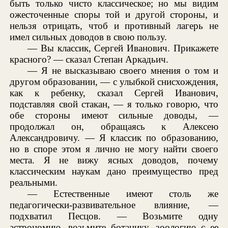
быть только чисто классическое; но мы видим
ожесточенные споры той и другой стороны, и
нельзя отрицать, чтоб и противный лагерь не
имел сильных доводов в свою пользу.
— Вы классик, Сергей Иванович. Прикажете
красного? — сказал Степан Аркадьич.
— Я не высказываю своего мнения о том и
другом образовании, — с улыбкой снисхождения,
как к ребенку, сказал Сергей Иванович,
подставляя свой стакан, — я только говорю, что
обе стороны имеют сильные доводы, —
продолжал он, обращаясь к Алексею
Александровичу. — Я классик по образованию,
но в споре этом я лично не могу найти своего
места. Я не вижу ясных доводов, почему
классическим наукам дано преимущество пред
реальными.
— Естественные имеют столь же
педагогически-развивательное влияние, —
подхватил Песцов. — Возьмите одну
астрономию, возьмите ботанику, зоологию с ее