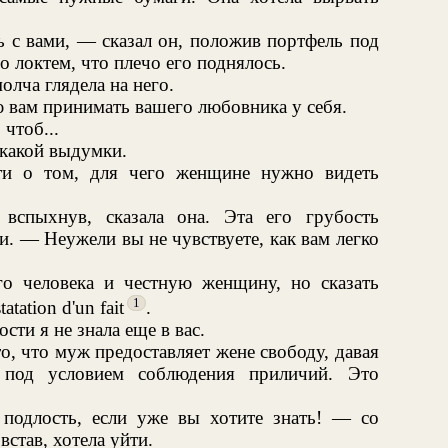
 с вами, — сказал он, положив портфель под
 локтем, что плечо его поднялось.
олча глядела на него.
ю вам принимать вашего любовника у себя.
чтоб...
икакой выдумки.
и о том, для чего женщине нужно видеть
вспыхнув, сказала она. Эта его грубость
и. — Неужели вы не чувствуете, как вам легко
о человека и честную женщину, но сказать
1
atation d'un fait
.
ти я не знала еще в вас.
, что муж предоставляет жене свободу, давая
 под условием соблюдения приличий. Это
подлость, если уже вы хотите знать! — со
став, хотела уйти.