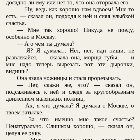
досадно ли ему или нет то, что она оторвала его.
— Ну, ведь как хорошо нам вдвоем! Мне то
есть, — сказал он, подходя к ней и сияя улыбкой
счастья.
— Мне так хорошо! Никуда не поеду,
особенно в Москву.
— А о чем ты думала?
— Я? Я думала... Нет, нет, иди пиши, не
развлекайся, — сказала она, морща губы, — и
мне надо теперь вырезать вот эти дырочки,
видишь?
Она взяла ножницы и стала прорезывать.
— Нет, скажи же, что? — сказал он,
подсаживаясь к ней и следя за кругообразным
движением маленьких ножниц.
— Ах, я что думала? Я думала о Москве, о
твоем затылке.
— За что именно мне такое счастье?
Ненатурально. Слишком хорошо, — сказал он,
целуя ее руку.
— Мне, напротив, чем лучше, тем