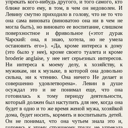
упрекать кого-нибудь другого, и того самого, кто
ближе всего ему, в том, в чем он недоволен. И
Левину смутно приходило в голову, что не то что
она сама виновата (виноватою она ни в чем не
могла быть), но виновато ее воспитание, слишком
поверхностное и фривольное («этот дурак
Чарский: она, я знаю, хотела, но не умела
остановить его»). «Да, кроме интереса к дому
(это было у нее), кроме своего туалета и кроме
broderie anglaise, у нее нет серьезных интересов.
Ни интереса к моему делу, к хозяйству, к
мужикам, ни к музыке, в которой она довольно
сильна, ни к чтению. Она ничего Не делает и
совершенно удовлетворена». Левин в душе
осуждал это и не понимал еще, что она
готовилась к тому периоду деятельности,
который должен был наступить для нее, когда она
будет в одно и то же время женой мужа, хозяйкой
дома, будет носить, кормить и воспитывать детей.
Он не понимал, что она чутьем знала это и,
готовясь к этому страшному труду, не упрекала