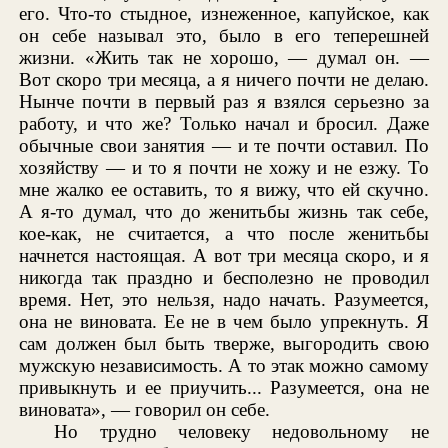
его. Что-то стыдное, изнеженное, капуйское, как
он себе называл это, было в его теперешней
жизни. «Жить так не хорошо, — думал он. —
Вот скоро три месяца, а я ничего почти не делаю.
Нынче почти в первый раз я взялся серьезно за
работу, и что же? Только начал и бросил. Даже
обычные свои занятия — и те почти оставил. По
хозяйству — и то я почти не хожу и не езжу. То
мне жалко ее оставить, то я вижу, что ей скучно.
А я-то думал, что до женитьбы жизнь так себе,
кое-как, не считается, а что после женитьбы
начнется настоящая. А вот три месяца скоро, и я
никогда так праздно и бесполезно не проводил
время. Нет, это нельзя, надо начать. Разумеется,
она не виновата. Ее не в чем было упрекнуть. Я
сам должен был быть тверже, выгородить свою
мужскую независимость. А то этак можно самому
привыкнуть и ее приучить... Разумеется, она не
виновата», — говорил он себе.
Но трудно человеку недовольному не