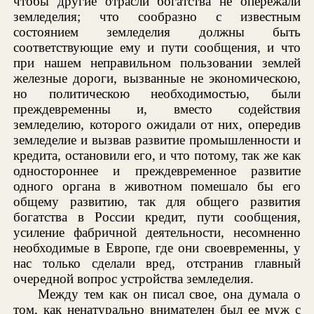
чтобы другие отрасли богатства не опережали
земледелия; что сообразно с известным
состоянием земледелия должны быть
соответствующие ему и пути сообщения, и что
при нашем неправильном пользовании землей
железные дороги, вызванные не экономическою,
но политическою необходимостью, были
преждевременны и, вместо содействия
земледелию, которого ожидали от них, опередив
земледелие и вызвав развитие промышленности и
кредита, остановили его, и что потому, так же как
одностороннее и преждевременное развитие
одного органа в животном помешало бы его
общему развитию, так для общего развития
богатства в России кредит, пути сообщения,
усиление фабричной деятельности, несомненно
необходимые в Европе, где они своевременны, у
нас только сделали вред, отстранив главный
очередной вопрос устройства земледелия.
Между тем как он писал свое, она думала о
том, как ненатурально внимателен был ее муж с