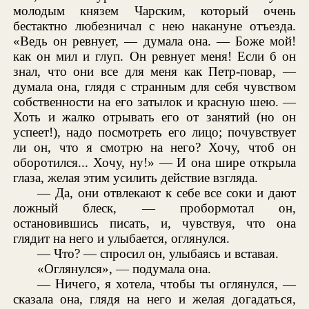
молодым князем Чарским, который очень
бестактно любезничал с нею накануне отъезда.
«Ведь он ревнует, — думала она. — Боже мой!
как он мил и глуп. Он ревнует меня! Если б он
знал, что они все для меня как Петр-повар, —
думала она, глядя с странным для себя чувством
собственности на его затылок и красную шею. —
Хоть и жалко отрывать его от занятий (но он
успеет!), надо посмотреть его лицо; почувствует
ли он, что я смотрю на него? Хочу, чтоб он
оборотился... Хочу, ну!» — И она шире открыла
глаза, желая этим усилить действие взгляда.
— Да, они отвлекают к себе все соки и дают
ложный блеск, — пробормотал он,
остановившись писать, и, чувствуя, что она
глядит на него и улыбается, оглянулся.
— Что? — спросил он, улыбаясь и вставая.
«Оглянулся», — подумала она.
— Ничего, я хотела, чтобы ты оглянулся, —
сказала она, глядя на него и желая догадаться,