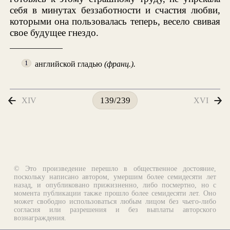
себя в минутах беззаботности и счастия любви,
которыми она пользовалась теперь, весело свивая
свое будущее гнездо.
английской гладью
(франц.).
1
XIV
XVI
139/239
© Это произведение перешло в общественное достояние,
поскольку написано автором, умершим более семидесяти лет
назад, и опубликовано прижизненно, либо посмертно, но с
момента публикации также прошло более семидесяти лет. Оно
может свободно использоваться любым лицом без чьего-либо
согласия или разрешения и без выплаты авторского
вознаграждения.