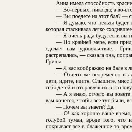
Анна имела способность краснет
— Во-первых, никогда; а во-вто
— Вы поедете на этот бал? — с
— Я думаю, что нельзя будет н
которая стаскивала легко сходившее 
— Я очень рада буду, если вы по
— По крайней мере, если приде
сделает вам удовольствие... Гри
растрепались, — сказала она, попр
Гриша.
— Я вас воображаю на бале в л
— Отчего же непременно в л
дети, идите, идите. Слышите, мисс 
себя детей и отправляя их в столов
— А я знаю, отчего вы зовете 
вам хочется, чтобы все тут были, в
— Почем вы знаете? Да.
— О! как хорошо ваше время
голубой туман, вроде того, что 
покрывает все в блаженное то время