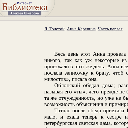
Л. Толстой
.
Анна Каренина
.
Часть первая
Весь день этот Анна провела
никого, так как уж некоторые из
приезжали в этот же день. Анна все
послала записочку к брату, чтоб
милостив», писала она.
Облонский обедал дома; раз
называя его «ты», чего прежде не
та же отчужденность, но уже не б
возможность объяснения и примире
Тотчас после обеда приехала
мало, и ехала теперь к сестре н
петербургская светская дама, кото