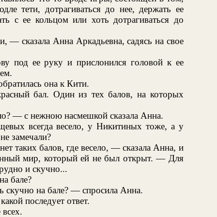
дле тети, дотрагиваться до нее, держать ее
ать с ее кольцом или хоть дотрагиваться до
и, — сказала Анна Аркадьевна, садясь на свое
ву под ее руку и прислонился головой к ее
ем.
обратилась она к Кити.
расный бал. Один из тех балов, на которых
село? — с нежною насмешкой сказала Анна.
щевых всегда весело, у Никитиных тоже, а у
не замечали?
ет таких балов, где весело, — сказала Анна, и
бенный мир, который ей не был открыт. — Для
рудно и скучно...
на бале?
 скучно на бале? — спросила Анна.
 какой последует ответ.
 всех.