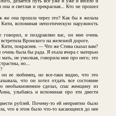
лого, делается путь все у́же и у́же и весело и
 она и светлая и прекрасная... Кто не прошел
к же она прошла через это? Как бы я желала
а Кити, вспоминая непоэтическую наружность
 говорил, и поздравляю вас, он мне очень
встретила Вронского на железной дороге.
Кити, покраснев. — Что же Стива сказал вам?
 очень была бы рада. Я ехала вчера с матерью
мать, не умолкая, говорила мне про него; это
трастны, но...
?
он ее любимец, но все-таки видно, что это
казывала, что он хотел отдать все состояние
-то необыкновенное сделал, спас женщину из
Анна, улыбаясь и вспоминая про эти двести
 двести рублей. Почему-то ей неприятно было
ла, что в этом было что-то касающееся до нее