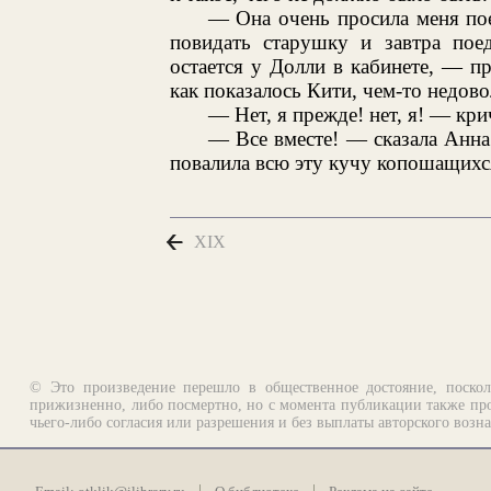
— Она очень просила меня по
повидать старушку и завтра поед
остается у Долли в кабинете, — пр
как показалось Кити, чем-то недово
— Нет, я прежде! нет, я! — кри
— Все вместе! — сказала Анна 
повалила всю эту кучу копошащихся
XIX
© Это произведение перешло в общественное достояние, поскол
прижизненно, либо посмертно, но с момента публикации также про
чьего-либо согласия или разрешения и без выплаты авторского возн