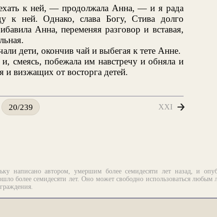
ехать к ней, — продолжала Анна, — и я рада
у к ней. Однако, слава Богу, Стива долго
ибавила Анна, переменяя разговор и вставая,
льная.
чали дети, окончив чай и выбегая к тете Анне.
и, смеясь, побежала им навстречу и обняла и
 и визжащих от восторга детей.
XXI
20/239
ьку написано автором, умершим более семидесяти лет назад, и опу
шло более семидесяти лет. Оно может свободно использоваться любым 
аграждения.