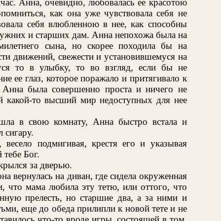
час. Анна, очевидно, любовалась ее красотою
помниться, как она уже чувствовала себя не
вовала себя влюбленною в нее, как способны
ужних и старших дам. Анна непохожа была на
милетнего сына, но скорее походила бы на
ти движений, свежести и установившемуся на
ся то в улыбку, то во взгляд, если бы не
ие ее глаз, которое поражало и притягивало к
о Анна была совершенно проста и ничего не
ой какой-то высший мир недоступных для нее
шла в свою комнату, Анна быстро встала и
 сигару.
 весело подмигивая, крестя его и указывая
 тебе Бог.
скрылся за дверью.
на вернулась на диван, где сидела окруженная
и, что мама любила эту тетю, или оттого, что
нную прелесть, но старшие два, а за ними и
тьми, еще до обеда прилипли к новой тете и не
тавилось что-то вроде игры, состоящей в том,