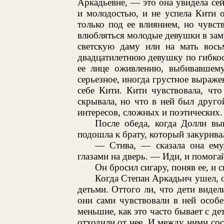
Аркадьевне, — это она увидела сей
и молодостью, и не успела Кити о
только под ее влиянием, но чувст
влюбляться молодые девушки в зам
светскую даму или на мать вось
двадцатилетнюю девушку по гибкос
ее лице оживлению, выбивавшему
серьезное, иногда грустное выражен
себе Кити. Кити чувствовала, чт
скрывала, но что в ней был друг
интересов, сложных и поэтических.
После обеда, когда Долли вы
подошла к брату, который закуривал
— Стива, — сказала она ему,
глазами на дверь. — Иди, и помогай
Он бросил сигару, поняв ее, и 
Когда Степан Аркадьич ушел, о
детьми. Оттого ли, что дети видел
они сами чувствовали в ней особе
меньшие, как это часто бывает с де
отходили от нее. И между ними сос