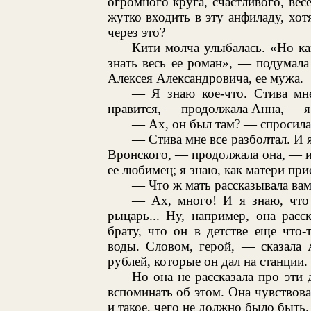
огромного круга, счастливого, весе
жутко входить в эту анфиладу, хотя
через это?
Кити молча улыбалась. «Но ка
знать весь ее роман», — подумал
Алексея Александровича, ее мужа.
— Я знаю кое-что. Стива мне
нравится, — продолжала Анна, — я 
— Ах, он был там? — спросила 
— Стива мне все разболтал. И я
Вронского, — продолжала она, — и 
ее любимец; я знаю, как матери прис
— Что ж мать рассказывала вам
— Ах, много! И я знаю, что 
рыцарь... Ну, например, она расс
брату, что он в детстве еще что
воды. Словом, герой, — сказала 
рублей, которые он дал на станции.
Но она не рассказала про эти
вспоминать об этом. Она чувствова
и такое, чего не должно было быть.