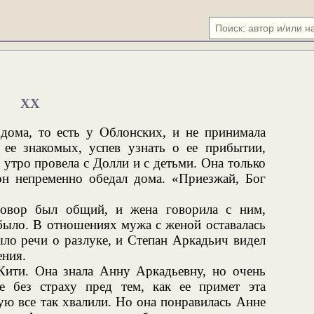
XX
 дома, то есть у Облонских, и не принимала
 ее знакомых, успев узнать о ее прибытии,
 утро провела с Долли и с детьми. Она только
 он непременно обедал дома. «Приезжай, Бог
говор был общий, и жена говорила с ним,
 было. В отношениях мужа с женой оставалась
ыло речи о разлуке, и Степан Аркадьич видел
ния.
 Кити. Она знала Анну Аркадьевну, но очень
е без страху пред тем, как ее примет эта
рую все так хвалили. Но она понравилась Анне