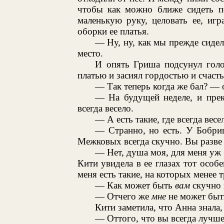
чтобы как можно ближе сидеть по
маленькую руку, целовать ее, игр
оборки ее платья.
— Ну, ну, как мы прежде сидел
место.
И опять Гриша подсунул голо
платью и засиял гордостью и счасть
— Так теперь когда же бал? — 
— На будущей неделе, и прек
всегда весело.
— А есть такие, где всегда ве
— Странно, но есть. У Бобри
Межковых всегда скучно. Вы разве 
— Нет, душа моя, для меня уж н
Кити увидела в ее глазах тот осо
меня есть такие, на которых менее т
— Как может быть
вам
скучно 
— Отчего же
мне
не может быть
Кити заметила, что Анна знала,
— Оттого, что вы всегда лучше