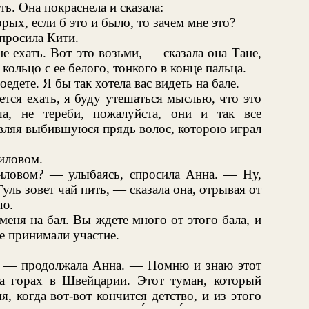
ь. Она покраснела и сказала:
рых, если б это и было, то зачем мне это?
просила Кити.
е ехать. Вот это возьми, — сказала она Тане,
кольцо с ее белого, тонкого в конце пальца.
едете. Я бы так хотела вас видеть на бале.
тся ехать, я буду утешаться мыслью, что это
ша, не тереби, пожалуйста, они и так все
авляя выбившуюся прядь волос, которою играл
иловом.
иловом? — улыбаясь, спросила Анна. — Ну,
Гуль зовет чай пить, — сказала она, отрывая от
ую.
меня на бал. Вы ждете много от этого бала, и
се принимали участие.
, — продолжала Анна. — Помню и знаю этот
на горах в Швейцарии. Этот туман, который
, когда вот-вот кончится детство, и из этого