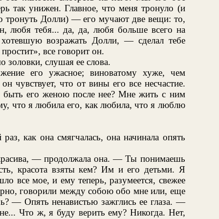
ерь так унижен. Главное, что меня тронуло (и
ло тронуть Долли) — его мучают две вещи: то,
н, любя тебя... да, да, любя больше всего на
 хотевшую возражать Долли, — сделал тебе
е простит», все говорит он.
 золовки, слушая ее слова.
жение его ужасное; виноватому хуже, чем
он чувствует, что от вины его все несчастие.
ь быть его женою после нее? Мне жить с ним
у, что я любила его, как любила, что я люблю
раз, как она смягчалась, она начинала опять
 красива, — продолжала она. — Ты понимаешь
сть, красота взяты кем? Им и его детьми. Я
ло все мое, и ему теперь, разумеется, свежее
ерно, говорили между собою обо мне или, еще
ь? — Опять ненавистью зажглись ее глаза. —
е... Что ж, я буду верить ему? Никогда. Нет,