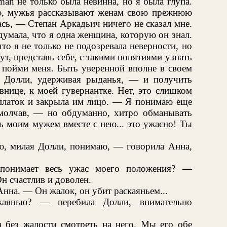
an не только была невинна, но я была глупа.
наю, мужья рассказывают женам свою прежнюю
ась, — Степан Аркадьич ничего не сказал мне.
думала, что я одна женщина, которую он знал.
то я не только не подозревала неверности, но
ут, представь себе, с такими понятиями узнать
ы пойми меня. Быть уверенной вполне в своем
а Долли, удерживая рыданья, — и получить
внице, к моей гувернантке. Нет, это слишком
латок и закрыла им лицо. — Я понимаю еще
молчав, — но обдуманно, хитро обманывать
ть моим мужем вместе с нею... это ужасно! Ты
, милая Долли, понимаю, — говорила Анна,
онимает весь ужас моего положения? —
н счастлив и доволен.
нна. — Он жалок, он убит раскаяньем...
аянью? — перебила Долли, внимательно
а без жалости смотреть на него. Мы его обе