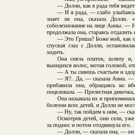
— Долли, как я рада тебя видет
— И я рада, — слабо улыбаясь
знает ли она, сказала Долли. 
соболезнование на лице Анны. — Н
продолжала она, стараясь отдалить
— Это Гриша? Боже мой, как он
спуская глаз с Долли, остановил
ходить.
Она сняла платок, шляпу и,
вьющихся волос, мотая головой, от
— А ты сияешь счастьем и здор
— Я?.. Да, — сказала Анна. —
прибавила она, обращаясь ко вб
поцеловала. — Прелестная девочка,
Она называла их и припоминала 
болезни всех детей, и Долли не могл
— Ну, так пойдем к ним, — сказ
Осмотрев детей, они сели, уже
за поднос и потом отодвинула его.
— Долли, — сказала она, — он 