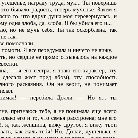
о утешенье, награду труда, мук... Ты поверишь
это бывало радость, теперь мученье. Зачем я
асно то, что вдруг душа моя перевернулась, и
у одна злоба, да, злоба. Я бы убила его и...
ю, но не мучь себя. Ты так оскорблена, так
не так.
ве помолчали.
 помоги. Я все передумала и ничего не вижу.
ть, но сердце ее прямо отзывалось на каждое
вестки.
а, — я его сестра, я знаю его характер, эту
а сделала жест пред лбом), эту способность
лного раскаяния. Он не верит, не понимает
делал.
нимал! — перебила Долли. — Но я... ты
не, признаюсь тебе, я не понимала еще всего
олько его и то, что семья расстроена; мне его
й, я, как женщина, вижу другое; я вижу твои
азать, как жаль тебя! Но, Долли, душенька, я