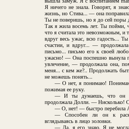
вышла замуж. Я с воспитанием mam
Я ничего не знала. Говорят, я з
жизнь, но Стива... — она поправил
Ты не поверишь, но я до сей поры 
Так я жила восемь лет. Ты пойми, ч
что я считала это невозможным, и т
вдруг весь ужас, всю гадость... Т
счастии, и вдруг... — продолжал
письмо... письмо его к своей любо
ужасно! — Она поспешно вынула п
увлечение, — продолжала она, по
меня... с кем же?.. Продолжать бы
не можешь понять...
— О нет, я понимаю! Понимаю
пожимая ее руку.
— И ты думаешь, что он п
продолжала Долли. — Нисколько! О
— О, нет! — быстро перебила А
— Способен ли он к раск
вглядываясь в лицо золовки.
— Да, я его знаю. Я не могл