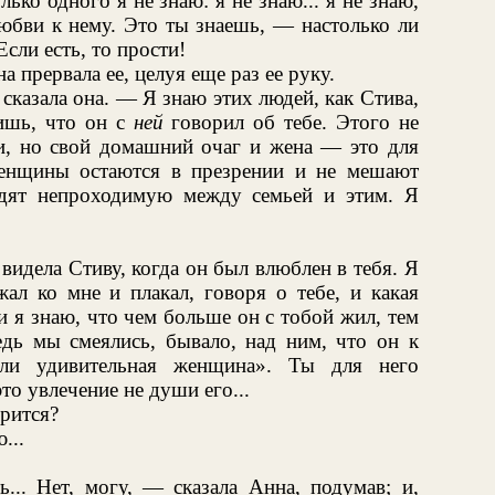
ько одного я не знаю: я не знаю... я не знаю,
любви к нему. Это ты знаешь, — настолько ли
сли есть, то прости!
 прервала ее, целуя еще раз ее руку.
сказала она. — Я знаю этих людей, как Стива,
ришь, что он с
ней
говорил об тебе. Этого не
и, но свой домашний очаг и жена — это для
женщины остаются в презрении и не мешают
одят непроходимую между семьей и этим. Я
видела Стиву, когда он был влюблен в тебя. Я
ал ко мне и плакал, говоря о тебе, и какая
и я знаю, что чем больше он с тобой жил, тем
едь мы смеялись, бывало, над ним, что он к
лли удивительная женщина». Ты для него
это увлечение не души его...
рится?
...
... Нет, могу, — сказала Анна, подумав; и,