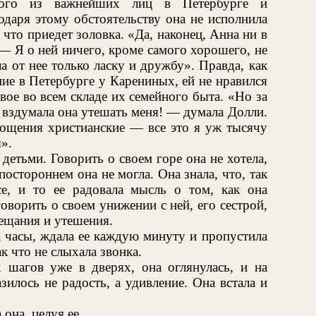
ного из важнейших лиц в Петербурге и
одаря этому обстоятельству она не исполнила
, что приедет золовка. «Да, наконец, Анна ни в
— Я о ней ничего, кроме самого хорошего, не
а от нее только ласку и дружбу». Правда, как
ние в Петербурге у Карениных, ей не нравился
ое во всем складе их семейного быта. «Но за
е вздумала она утешать меня! — думала Долли.
ощения христианские — все это я уж тысячу
я».
детьми. Говорить о своем горе она не хотела,
постороннем она не могла. Она знала, что, так
е, и то ее радовала мысль о том, как она
оворить о своем унижении с ней, его сестрой,
ещания и утешения.
на часы, ждала ее каждую минуту и пропустила
ак что не слыхала звонка.
 шагов уже в дверях, она оглянулась, и на
илось не радость, а удивление. Она встала и
она, целуя ее.