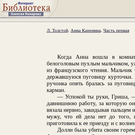
Л. Толстой
.
Анна Каренина
.
Часть первая
Когда Анна вошла в комнат
белоголовым пухлым мальчиком, уж
из французского чтения. Мальчик ч
державшуюся пуговицу курточки. М
ручонка опять бралась за пугови
карман.
— Успокой ты руки, Гриша, — 
давнишнюю работу, за которую она
вязала нервно, закидывая пальцем и
мужу, что ей дела нет до того, 
приготовила к ее приезду и с волне
Долли была убита своим горем