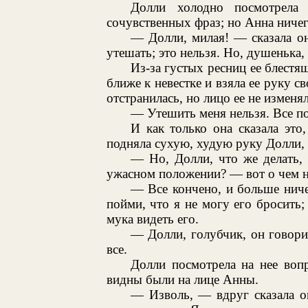
Долли холодно посмотрела
сочувственных фраз; но Анна ничего
— Долли, милая! — сказала он
утешать; это нельзя. Но, душенька,
Из-за густых ресниц ее блестящ
ближе к невестке и взяла ее руку 
отстранилась, но лицо ее не изменя
— Утешить меня нельзя. Все по
И как только она сказала это
подняла сухую, худую руку Долли, п
— Но, Долли, что же делать,
ужасном положении? — вот о чем н
— Все кончено, и больше ниче
пойми, что я не могу его бросить; 
мука видеть его.
— Долли, голубчик, он говори
все.
Долли посмотрела на нее воп
видны были на лице Анны.
— Изволь, — вдруг сказала о