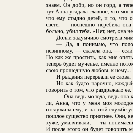
знаем. Он добр, но он горд, а теп
тут Анна угадала главное, что мог
что ему стыдно детей, и то, что о
свете, — поспешно перебила она
больно, убил тебя. «Нет, нет, она н
Долли задумчиво смотрела мимо
— Да, я понимаю, что поло
невинному, — сказала она, — если 
Но как же простить, как мне опят
теперь будет мученье, именно потом
свою прошедшую любовь к нему...
И рыдания перервали ее слова.
Но как будто нарочно, каждый 
говорить о том, что раздражало ее.
— Она ведь молода, ведь она
ли, Анна, что у меня моя молодо
отслужила ему, и на этой службе уш
пошлое существо приятнее. Они, в
хуже, умалчивали, — ты понимаеш
И после этого он будет говорить мн