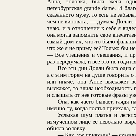
Анна, золовка, была жена од
петербургская grande dame. И благ
сказанного мужу, то есть не забыла
чем не виновата, — думала Долли. 
знаю, и в отношении к себе я видел
она могла запомнить свое впечатле
самый дом их; что-то было фальшив
что же я не приму ее? Только бы н
— Все утешения и увещания, и пр
раз передумала, и все это не годитс
Все эти дни Долли была одна с 
а с этим горем на душе говорить о 
или иначе, она Анне выскажет вс
выскажет, то злила необходимость г
и слышать от нее готовые фразы ув
Она, как часто бывает, глядя 
именно ту, когда гостья приехала, т
Услыхав шум платья и легких
измученном лице ее невольно выраз
обняла золовку.
— Как, уж приехала? — сказала 