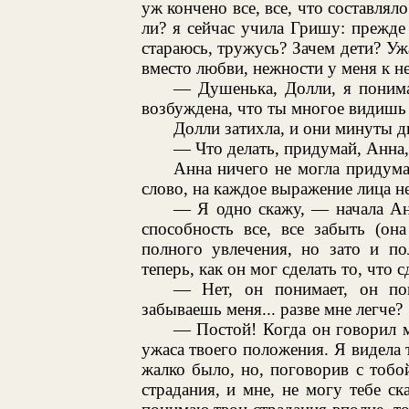
уж кончено все, все, что составлял
ли? я сейчас учила Гришу: прежде 
стараюсь, тружусь? Зачем дети? Уж
вместо любви, нежности у меня к нем
— Душенька, Долли, я понима
возбуждена, что ты многое видишь 
Долли затихла, и они минуты д
— Что делать, придумай, Анна,
Анна ничего не могла придума
слово, на каждое выражение лица не
— Я одно скажу, — начала Анн
способность все, все забыть (он
полного увлечения, но зато и по
теперь, как он мог сделать то, что с
— Нет, он понимает, он по
забываешь меня... разве мне легче?
— Постой! Когда он говорил м
ужаса твоего положения. Я видела т
жалко было, но, поговорив с тобо
страдания, и мне, не могу тебе ск