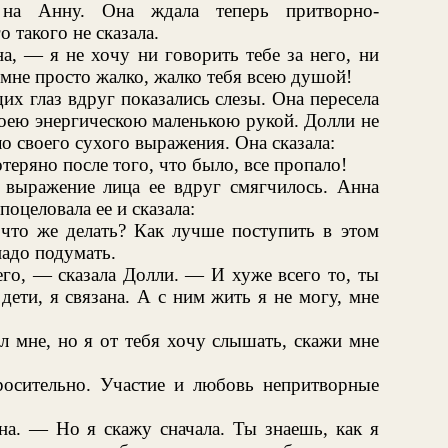
 на Анну. Она ждала теперь притворно-
 такого не сказала.
а, — я не хочу ни говорить тебе за него, ни
 мне просто жалко, жалко тебя всею душой!
их глаз вдруг показались слезы. Она пересела
своею энергическою маленькою рукой. Долли не
ло своего сухого выражения. Она сказала:
теряно после того, что было, все пропало!
, выражение лица ее вдруг смягчилось. Анна
оцеловала ее и сказала:
 что же делать? Как лучше поступить в этом
адо подумать.
го, — сказала Долли. — И хуже всего то, ты
дети, я связана. А с ним жить я не могу, мне
л мне, но я от тебя хочу слышать, скажи мне
росительно. Участие и любовь непритворные
на. — Но я скажу сначала. Ты знаешь, как я