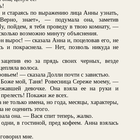
ь!
 и стараясь по выражению лица Анны узнать,
«Верно, знает», — подумала она, заметив
у, пойдем, я тебя проведу в твою комнату, —
 сколько возможно минуту объяснения.
 вырос! — сказала Анна и, поцеловав его, не
ась и покраснела. — Нет, позволь никуда не
 зацепив ею за прядь своих черных, везде
цепляла волоса.
овьем! — сказала Долли почти с завистью.
 Боже мой, Таня! Ровесница Сереже моему, —
ежавшей девочке. Она взяла ее на руки и
 прелесть! Покажи же всех.
не только имена, но года, месяцы, характеры,
а не оценить этого.
ала она. — Вася спит теперь, жалко.
 одни, в гостиной, пред кофеем. Анна взялась
говорил мне.