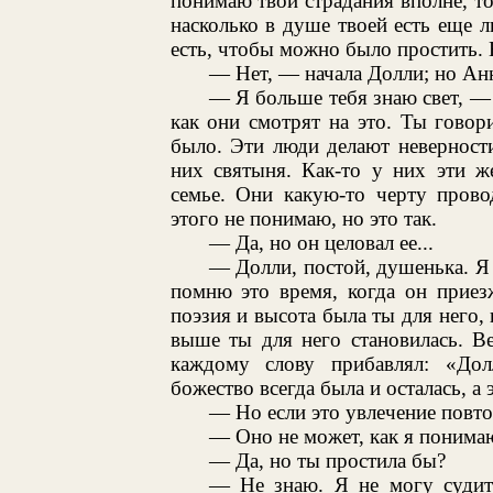
понимаю твои страдания вполне, тол
насколько в душе твоей есть еще 
есть, чтобы можно было простить. Е
— Нет, — начала Долли; но Анна
— Я больше тебя знаю свет, — 
как они смотрят на это. Ты гово
было. Эти люди делают неверност
них святыня. Как-то у них эти 
семье. Они какую-то черту пров
этого не понимаю, но это так.
— Да, но он целовал ее...
— Долли, постой, душенька. Я 
помню это время, когда он приезж
поэзия и высота была ты для него, 
выше ты для него становилась. В
каждому слову прибавлял: «До
божество всегда была и осталась, а 
— Но если это увлечение повто
— Оно не может, как я понимаю
— Да, но ты простила бы?
— Не знаю. Я не могу судить