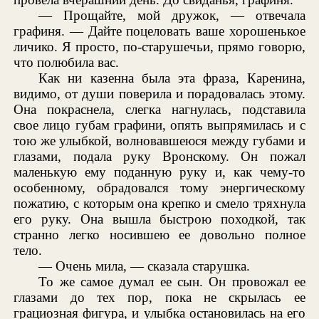
— Прощайте, мой дружок, — отвечала
графиня. — Дайте поцеловать ваше хорошенькое
личико. Я просто, по-старушечьи, прямо говорю,
что полюбила вас.
Как ни казенна была эта фраза, Каренина,
видимо, от души поверила и порадовалась этому.
Она покраснела, слегка нагнулась, подставила
свое лицо губам графини, опять выпрямилась и с
тою же улыбкой, волновавшеюся между губами и
глазами, подала руку Вронскому. Он пожал
маленькую ему поданную руку и, как чему-то
особенному, обрадовался тому энергическому
пожатию, с которым она крепко и смело тряхнула
его руку. Она вышла быстрою походкой, так
странно легко носившею ее довольно полное
тело.
— Очень мила, — сказала старушка.
То же самое думал ее сын. Он провожал ее
глазами до тех пор, пока не скрылась ее
грациозная фигура, и улыбка остановилась на его