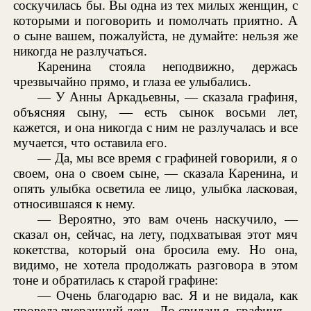
соскучилась бы. Вы одна из тех милых женщин, с
которыми и поговорить и помолчать приятно. А
о сыне вашем, пожалуйста, не думайте: нельзя же
никогда не разлучаться.
Каренина стояла неподвижно, держась
чрезвычайно прямо, и глаза ее улыбались.
— У Анны Аркадьевны, — сказала графиня,
объясняя сыну, — есть сынок восьми лет,
кажется, и она никогда с ним не разлучалась и все
мучается, что оставила его.
— Да, мы все время с графиней говорили, я о
своем, она о своем сыне, — сказала Каренина, и
опять улыбка осветила ее лицо, улыбка ласковая,
относившаяся к нему.
— Вероятно, это вам очень наскучило, —
сказал он, сейчас, на лету, подхватывая этот мяч
кокетства, который она бросила ему. Но она,
видимо, не хотела продолжать разговора в этом
тоне и обратилась к старой графине:
— Очень благодарю вас. Я и не видала, как
провела вчерашний день. До свиданья, графиня.