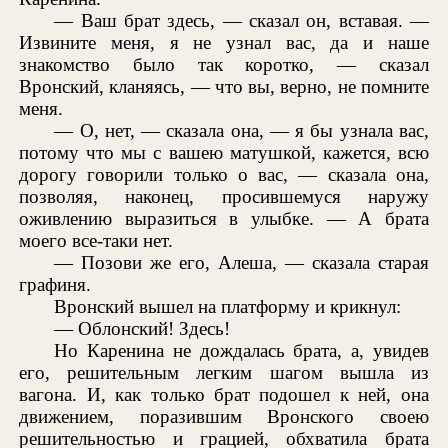
— Ваш брат здесь, — сказал он, вставая. —
Извините меня, я не узнал вас, да и наше
знакомство было так коротко, — сказал
Вронский, кланяясь, — что вы, верно, не помните
меня.
— О, нет, — сказала она, — я бы узнала вас,
потому что мы с вашею матушкой, кажется, всю
дорогу говорили только о вас, — сказала она,
позволяя, наконец, просившемуся наружу
оживлению выразиться в улыбке. — А брата
моего все-таки нет.
— Позови же его, Алеша, — сказала старая
графиня.
Вронский вышел на платформу и крикнул:
— Облонский! Здесь!
Но Каренина не дождалась брата, а, увидев
его, решительным легким шагом вышла из
вагона. И, как только брат подошел к ней, она
движением, поразившим Вронского своею
решительностью и грацией, обхватила брата