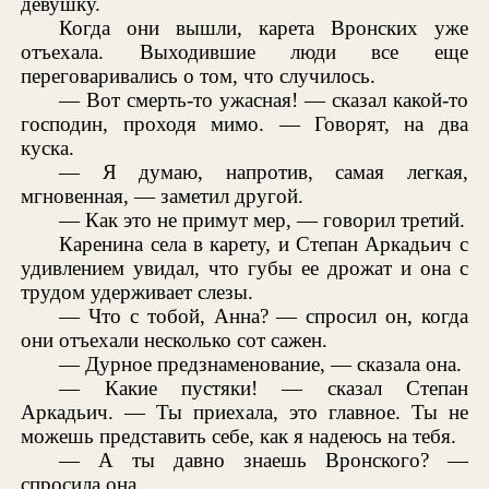
девушку.
Когда они вышли, карета Вронских уже
отъехала. Выходившие люди все еще
переговаривались о том, что случилось.
— Вот смерть-то ужасная! — сказал какой-то
господин, проходя мимо. — Говорят, на два
куска.
— Я думаю, напротив, самая легкая,
мгновенная, — заметил другой.
— Как это не примут мер, — говорил третий.
Каренина села в карету, и Степан Аркадьич с
удивлением увидал, что губы ее дрожат и она с
трудом удерживает слезы.
— Что с тобой, Анна? — спросил он, когда
они отъехали несколько сот сажен.
— Дурное предзнаменование, — сказала она.
— Какие пустяки! — сказал Степан
Аркадьич. — Ты приехала, это главное. Ты не
можешь представить себе, как я надеюсь на тебя.
— А ты давно знаешь Вронского? —
спросила она.