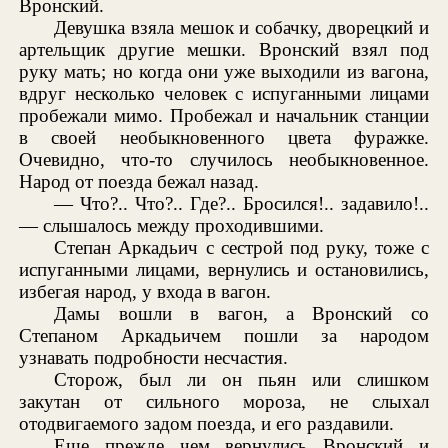
Вронский.
Девушка взяла мешок и собачку, дворецкий и
артельщик другие мешки. Вронский взял под
руку мать; но когда они уже выходили из вагона,
вдруг несколько человек с испуганными лицами
пробежали мимо. Пробежал и начальник станции
в своей необыкновенного цвета фуражке.
Очевидно, что-то случилось необыкновенное.
Народ от поезда бежал назад.
— Что?.. Что?.. Где?.. Бросился!.. задавило!..
— слышалось между проходившими.
Степан Аркадьич с сестрой под руку, тоже с
испуганными лицами, вернулись и остановились,
избегая народ, у входа в вагон.
Дамы вошли в вагон, а Вронский со
Степаном Аркадьичем пошли за народом
узнавать подробности несчастия.
Сторож, был ли он пьян или слишком
закутан от сильного мороза, не слыхал
отодвигаемого задом поезда, и его раздавили.
Еще прежде чем вернулись Вронский и