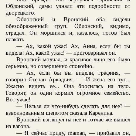
Облонский, дамы узнали эти подробности от
дворецкого.
Облонский и Вронский оба видели
обезображенный труп. Облонский, видимо,
страдал. Он морщился и, казалось, готов был
плакать.
— Ах, какой ужас! Ах, Анна, если бы ты
видела! Ах, какой ужас! — приговаривал он.
Вронский молчал, и красивое лицо его было
серьезно, но совершенно спокойно.
— Ах, если бы вы видели, графиня, —
говорил Степан Аркадьич. — И жена его тут...
Ужасно видеть ее... Она бросилась на тело.
Говорят, он один кормил огромное семейство.
Вот ужас!
— Нельзя ли что-нибудь сделать для нее? —
взволнованным шепотом сказала Каренина.
Вронский взглянул на нее и тотчас же вышел
из вагона.
— Я сейчас приду, maman, — прибавил он,