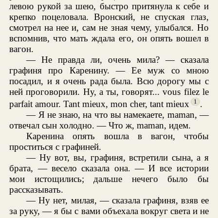
левою рукой за шею, быстро притянула к себе и
крепко поцеловала. Вронский, не спуская глаз,
смотрел на нее и, сам не зная чему, улыбался. Но
вспомнив, что мать ждала его, он опять вошел в
вагон.
— Не правда ли, очень мила? — сказала
графиня про Каренину. — Ее муж со мною
посадил, и я очень рада была. Всю дорогу мы с
ней проговорили. Ну, а ты, говорят... vous filez le
1
parfait amour. Tant mieux, mon cher, tant mieux
.
— Я не знаю, на что вы намекаете, maman, —
отвечал сын холодно. — Что ж, maman, идем.
Каренина опять вошла в вагон, чтобы
проститься с графиней.
— Ну вот, вы, графиня, встретили сына, а я
брата, — весело сказала она. — И все истории
мои истощились; дальше нечего было бы
рассказывать.
— Ну нет, милая, — сказала графиня, взяв ее
за руку, — я бы с вами объехала вокруг света и не