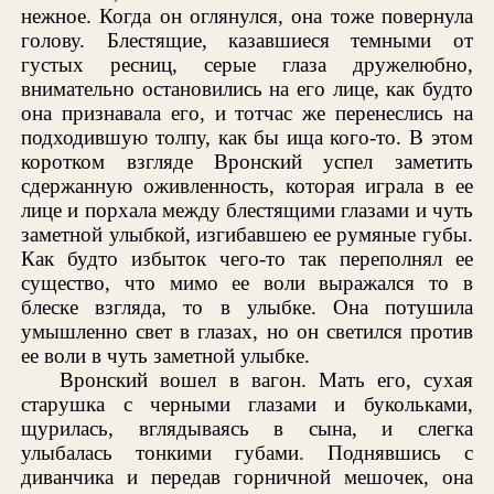
нежное. Когда он оглянулся, она тоже повернула
голову. Блестящие, казавшиеся темными от
густых ресниц, серые глаза дружелюбно,
внимательно остановились на его лице, как будто
она признавала его, и тотчас же перенеслись на
подходившую толпу, как бы ища кого-то. В этом
коротком взгляде Вронский успел заметить
сдержанную оживленность, которая играла в ее
лице и порхала между блестящими глазами и чуть
заметной улыбкой, изгибавшею ее румяные губы.
Как будто избыток чего-то так переполнял ее
существо, что мимо ее воли выражался то в
блеске взгляда, то в улыбке. Она потушила
умышленно свет в глазах, но он светился против
ее воли в чуть заметной улыбке.
Вронский вошел в вагон. Мать его, сухая
старушка с черными глазами и букольками,
щурилась, вглядываясь в сына, и слегка
улыбалась тонкими губами. Поднявшись с
диванчика и передав горничной мешочек, она