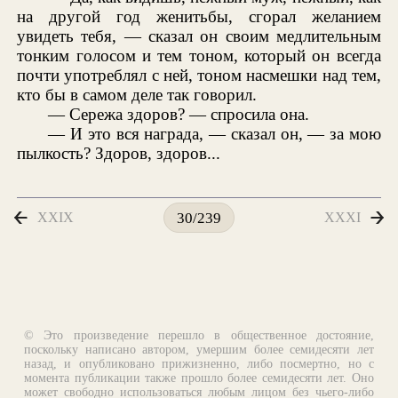
на другой год женитьбы, сгорал желанием
увидеть тебя, — сказал он своим медлительным
тонким голосом и тем тоном, который он всегда
почти употреблял с ней, тоном насмешки над тем,
кто бы в самом деле так говорил.
— Сережа здоров? — спросила она.
— И это вся награда, — сказал он, — за мою
пылкость? Здоров, здоров...
XXIX
XXXI
30/239
© Это произведение перешло в общественное достояние,
поскольку написано автором, умершим более семидесяти лет
назад, и опубликовано прижизненно, либо посмертно, но с
момента публикации также прошло более семидесяти лет. Оно
может свободно использоваться любым лицом без чьего-либо