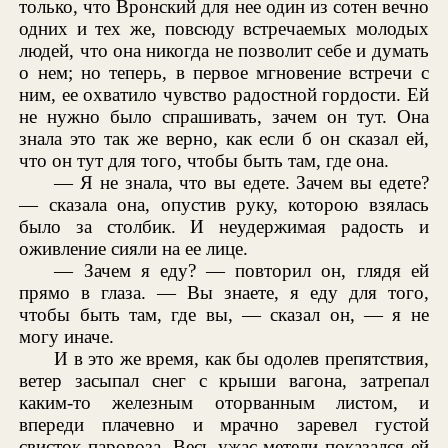
только, что Вронский для нее один из сотен вечно
одних и тех же, повсюду встречаемых молодых
людей, что она никогда не позволит себе и думать
о нем; но теперь, в первое мгновение встречи с
ним, ее охватило чувство радостной гордости. Ей
не нужно было спрашивать, зачем он тут. Она
знала это так же верно, как если б он сказал ей,
что он тут для того, чтобы быть там, где она.
— Я не знала, что вы едете. Зачем вы едете?
— сказала она, опустив руку, которою взялась
было за столбик. И неудержимая радость и
оживление сияли на ее лице.
— Зачем я еду? — повторил он, глядя ей
прямо в глаза. — Вы знаете, я еду для того,
чтобы быть там, где вы, — сказал он, — я не
могу иначе.
И в это же время, как бы одолев препятствия,
ветер засыпал снег с крыши вагона, затрепал
каким-то железным оторванным листом, и
впереди плачевно и мрачно заревел густой
свисток паровоза. Весь ужас метели показался ей