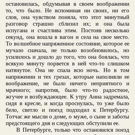
остановилась, обдумывая в своем воображении
то, что было. Не вспоминая ни своих, ни его
слов, она чувством поняла, что этот минутный
разговор страшно сблизил их; и она была
испугана и счастлива этим. Постояв несколько
секунд, она вошла в вагон и села на свое место.
То волшебное напряженное состояние, которое ее
мучало сначала, не только возобновилось, но
усилилось и дошло до того, что она боялась, что
всякую минуту порвется в ней что-то слишком
натянутое. Она не спала всю ночь. Но в том
напряжении и тех грезах, которые наполняли ее
воображение, не было ничего неприятного и
мрачного; напротив, было что-то радостное,
жгучее и возбуждающее. К утру Анна задремала,
сидя в кресле, и когда проснулась, то уже было
бело, светло и поезд подходил к Петербургу.
Тотчас же мысли о доме, о муже, о сыне и заботы
предстоящего дня и следующих обступили ее.
В Петербурге, только что остановился поезд