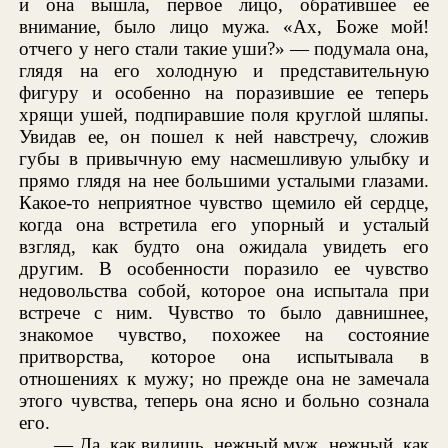
и она вышла, первое лицо, обратившее ее
внимание, было лицо мужа. «Ах, Боже мой!
отчего у него стали такие уши?» — подумала она,
глядя на его холодную и представительную
фигуру и особенно на поразившие ее теперь
хрящи ушей, подпиравшие поля круглой шляпы.
Увидав ее, он пошел к ней навстречу, сложив
губы в привычную ему насмешливую улыбку и
прямо глядя на нее большими усталыми глазами.
Какое-то неприятное чувство щемило ей сердце,
когда она встретила его упорный и усталый
взгляд, как будто она ожидала увидеть его
другим. В особенности поразило ее чувство
недовольства собой, которое она испытала при
встрече с ним. Чувство то было давнишнее,
знакомое чувство, похожее на состояние
притворства, которое она испытывала в
отношениях к мужу; но прежде она не замечала
этого чувства, теперь она ясно и больно сознала
его.
— Да, как видишь, нежный муж, нежный, как