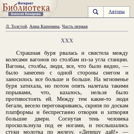
Авторы
Л. Толстой
.
Анна Каренина
.
Часть первая
XXX
Страшная буря рвалась и свистела между
колесами вагонов по столбам из-за угла станции.
Вагоны, столбы, люди, все, что было видно, —
было занесено с одной стороны снегом и
заносилось все больше и больше. На мгновенье
буря затихала, но потом опять налетала такими
порывами, что, казалось, нельзя было
противостоять ей. Между тем какие-то люди
бегали, весело переговариваясь, скрипя по доскам
платформы и беспрестанно отворяя и затворяя
большие двери. Согнутая тень человека
проскользнула под ее ногами, и послышались
стуки молотка по железу. «Депешу дай!» —