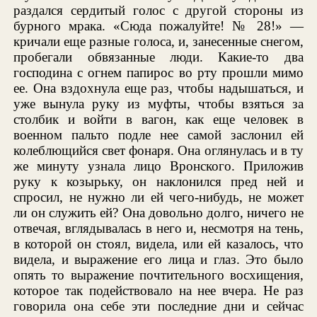
раздался сердитый голос с другой стороны из
бурного мрака. «Сюда пожалуйте! № 28!» —
кричали еще разные голоса, и, занесенные снегом,
пробегали обвязанные люди. Какие-то два
господина с огнем папирос во рту прошли мимо
ее. Она вздохнула еще раз, чтобы надышаться, и
уже вынула руку из муфты, чтобы взяться за
столбик и войти в вагон, как еще человек в
военном пальто подле нее самой заслонил ей
колеблющийся свет фонаря. Она оглянулась и в ту
же минуту узнала лицо Вронского. Приложив
руку к козырьку, он наклонился пред ней и
спросил, не нужно ли ей чего-нибудь, не может
ли он служить ей? Она довольно долго, ничего не
отвечая, вглядывалась в него и, несмотря на тень,
в которой он стоял, видела, или ей казалось, что
видела, и выражение его лица и глаз. Это было
опять то выражение почтительного восхищения,
которое так подействовало на нее вчера. Не раз
говорила она себе эти последние дни и сейчас