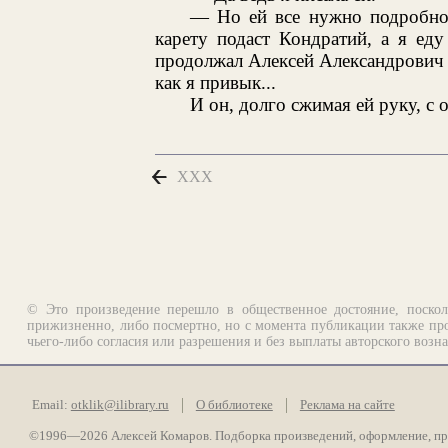
— Но ей все нужно подробно. 
карету подаст Кондратий, а я ед
продолжал Алексей Александрович
как я привык...
И он, долго сжимая ей руку, с 
XXX
© Это произведение перешло в общественное достояние, поскол
прижизненно, либо посмертно, но с момента публикации также про
чьего-либо согласия или разрешения и без выплаты авторского возн
Email:
otklik@ilibrary.ru
О библиотеке
Реклама на сайте
©1996—2026 Алексей Комаров. Подборка произведений, оформление, п