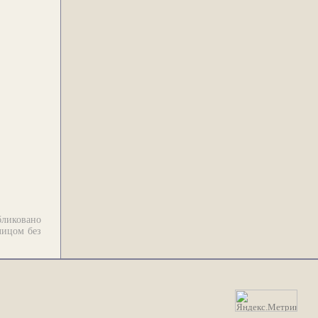
бликовано
лицом без