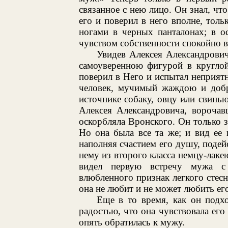
связанное с нею лицо. Он знал, что
его и поверил в него вполне, тольк
ногами в черных панталонах; в о
чувством собственности спокойно вз
Увидев Алексея Александрович
самоуверенною фигурой в кругло
поверил в Него и испытал неприятн
человек, мучимый жаждою и добр
источнике собаку, овцу или свинью
Алексея Александровича, ворочав
оскорбляла Вронского. Он только з
Но она была все та же; и вид ее 
наполняя счастием его душу, подей
нему из второго класса немцу-лакею
видел первую встречу мужа с
влюбленного признак легкого стесн
она не любит и не может любить ег
Еще в то время, как он подх
радостью, что она чувствовала его
опять обратилась к мужу.