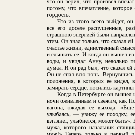
что он верил, что произвел впеча
потому, что впечатление, которое 
гордость.
Что из этого всего выйдет, он
все его доселе распущенные, ра
страшною энергией были направлен
этим. Он знал только, что сказал ей 
счастье жизни, единственный смысл
и слышать ее. И когда он вышел из
воды, и увидал Анну, невольно пе
думал. И он рад был, что сказал ей 
Он не спал всю ночь. Вернувшись в
положения, в которых ее видел, в
замирать сердце, носились картин
Когда в Петербурге он вышел и
ночи оживленным и свежим, как По
вагона, ожидая ее выхода. «Еще
улыбаясь, — увижу ее походку, ее
взглянет, улыбнется, может быть». 
мужа, которого начальник станци
муж!» Теперь только в первый р