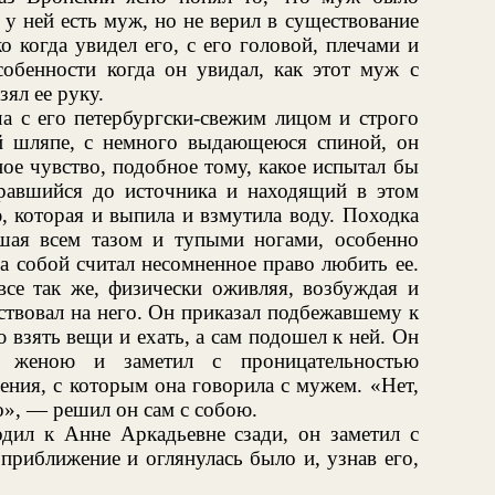
 у ней есть муж, но не верил в существование
о когда увидел его, с его головой, плечами и
собенности когда он увидал, как этот муж с
ял ее руку.
а с его петербургски-свежим лицом и строго
й шляпе, с немного выдающеюся спиной, он
ое чувство, подобное тому, какое испытал бы
авшийся до источника и находящий в этом
, которая и выпила и взмутила воду. Походка
шая всем тазом и тупыми ногами, особенно
а собой считал несомненное право любить ее.
все так же, физически оживляя, возбуждая и
ствовал на него. Он приказал подбежавшему к
 взять вещи и ехать, а сам подошел к ней. Он
 женою и заметил с проницательностью
ения, с которым она говорила с мужем. «Нет,
о», — решил он сам с собою.
одил к Анне Аркадьевне сзади, он заметил с
 приближение и оглянулась было и, узнав его,