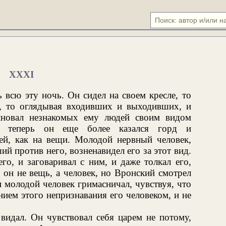
XXXI
 всю эту ночь. Он сидел на своем кресле, то
я, то оглядывая входивших и выходивших, и
лновал незнакомых ему людей своим видом
то теперь он еще более казался горд и
й, как на вещи. Молодой нервный человек,
й против него, возненавидел его за этот вид.
го, и заговаривал с ним, и даже толкал его,
 он не вещь, а человек, но Вронский смотрел
 и молодой человек гримасничал, чувствуя, что
нием этого непризнавания его человеком, и не
видал. Он чувствовал себя царем не потому,