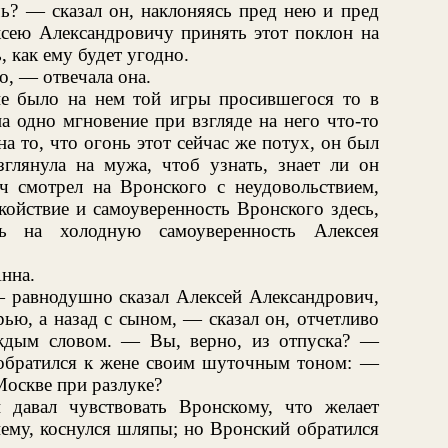
? — сказал он, наклоняясь пред нею и пред
ксею Александровичу принять этот поклон на
ь, как ему будет угодно.
, — отвечала она.
 не было на нем той игры просившегося то в
на одно мгновение при взгляде на него что-то
 на то, что огонь этот сейчас же потух, он был
зглянула на мужа, чтоб узнать, знает ли он
ч смотрел на Вронского с неудовольствием,
койствие и самоуверенность Вронского здесь,
сь на холодную самоуверенность Алексея
нна.
 равнодушно сказал Алексей Александрович,
рью, а назад с сыном, — сказал он, отчетливо
аждым словом. — Вы, верно, из отпуска? —
, обратился к жене своим шуточным тоном: —
Москве при разлуке?
давал чувствовать Вронскому, что желает
нему, коснулся шляпы; но Вронский обратился