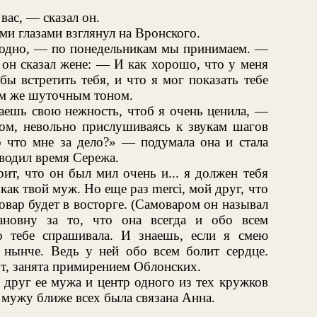
вас, — сказал он.
и глазами взглянул на Вронского.
лодно, — по понедельникам мы принимаем. —
 он сказал жене: — И как хорошо, что у меня
ы встретить тебя, и что я мог показать тебе
ем же шуточным тоном.
ешь свою нежность, чтоб я очень ценила, —
ом, невольно прислушиваясь к звукам шагов
 что мне за дело?» — подумала она и стала
оводил время Сережа.
рит, что он был мил очень и... я должен тебя
, как твой муж. Но еще раз merci, мой друг, что
вар будет в восторге. (Самоваром он называл
новну за то, что она всегда и обо всем
о тебе спрашивала. И знаешь, если я смею
й нынче. Ведь у ней обо всем болит сердце.
от, занята примирением Облонских.
друг ее мужа и центр одного из тех кружков
о мужу ближе всех была связана Анна.