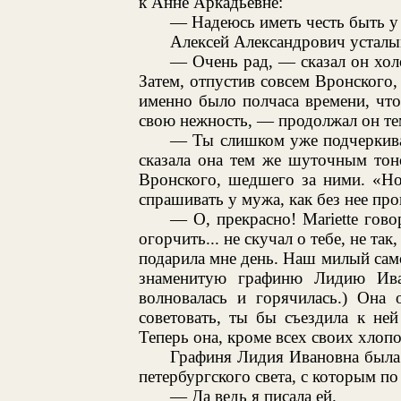
к Анне Аркадьевне:
— Надеюсь иметь честь быть у 
Алексей Александрович усталым
— Очень рад, — сказал он хо
Затем, отпустив совсем Вронского,
именно было полчаса времени, чтоб
свою нежность, — продолжал он т
— Ты слишком уже подчеркива
сказала она тем же шуточным тон
Вронского, шедшего за ними. «Но
спрашивать у мужа, как без нее пр
— О, прекрасно! Mariette гово
огорчить... не скучал о тебе, не так
подарила мне день. Наш милый само
знаменитую графиню Лидию Ива
волновалась и горячилась.) Она 
советовать, ты бы съездила к не
Теперь она, кроме всех своих хлоп
Графиня Лидия Ивановна была 
петербургского света, с которым п
— Да ведь я писала ей.