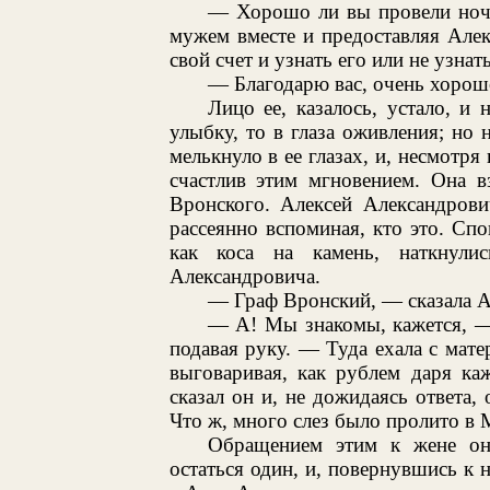
— Хорошо ли вы провели ночь
мужем вместе и предоставляя Але
свой счет и узнать его или не узнат
— Благодарю вас, очень хорошо
Лицо ее, казалось, устало, и
улыбку, то в глаза оживления; но 
мелькнуло в ее глазах, и, несмотря
счастлив этим мгновением. Она в
Вронского. Алексей Александрови
рассеянно вспоминая, кто это. Спо
как коса на камень, наткнули
Александровича.
— Граф Вронский, — сказала А
— А! Мы знакомы, кажется, —
подавая руку. — Туда ехала с мате
выговаривая, как рублем даря к
сказал он и, не дожидаясь ответа
Что ж, много слез было пролито в 
Обращением этим к жене он 
остаться один, и, повернувшись к 