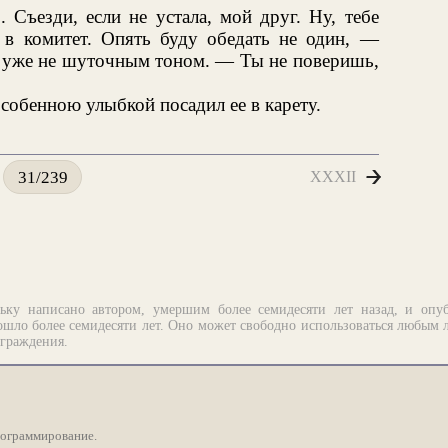
Съезди, если не устала, мой друг. Ну, тебе
у в комитет. Опять буду обедать не один, —
 уже не шуточным тоном. — Ты не поверишь,
особенною улыбкой посадил ее в карету.
XXXII
31/239
ьку написано автором, умершим более семидесяти лет назад, и опу
шло более семидесяти лет. Оно может свободно использоваться любым 
аграждения.
рограммирование.