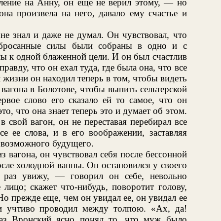
тление на Анну, он еще не верил этому, — но
она произвела на него, давало ему счастье и
 не знал и даже не думал. Он чувствовал, что
збросанные силы были собраны в одно и с
ы к одной блаженной цели. И он был счастлив
правду, что он ехал туда, где была она, что все
 жизни он находил теперь в том, чтобы видеть
 вагона в Болотове, чтобы выпить сельтерской
рвое слово его сказало ей то самое, что он
это, что она знает теперь это и думает об этом.
 свой вагон, он не переставая перебирал все
се ее слова, и в его воображении, заставляя
ы возможного будущего.
з вагона, он чувствовал себя после бессонной
сле холодной ванны. Он остановился у своего
 раз увижу, — говорил он себе, невольно
 лицо; скажет что-нибудь, поворотит голову,
Но прежде еще, чем он увидал ее, он увидал ее
и учтиво проводил между толпою. «Ах, да!
аз Вронский ясно понял то, что муж было