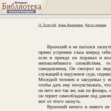
Л. Толстой
.
Анна Каренина
.
Часть первая
Вронский и не пытался заснуть
прямо устремив глаза вперед себ
если и прежде он поражал и во
непоколебимого спокойствия, 
самодовлеющ. Он смотрел на люде
служащий в окружном суде, сидевши
Молодой человек и закуривал у не
чтобы дать ему почувствовать, что
на него все так же, как на фонарь,
он теряет самообладание под давле
мог от этого заснуть.
Вронский ничего и никого не 