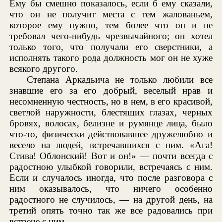
Ему бы смешно показалось, если б ему сказали,
что он не получит места с тем жалованьем,
которое ему нужно, тем более что он и не
требовал чего-нибудь чрезвычайного; он хотел
только того, что получали его сверстники, а
исполнять такого рода должность мог он не хуже
всякого другого.
Степана Аркадьича не только любили все
знавшие его за его добрый, веселый нрав и
несомненную честность, но в нем, в его красивой,
светлой наружности, блестящих глазах, черных
бровях, волосах, белизне и румянце лица, было
что-то, физически действовавшее дружелюбно и
весело на людей, встречавшихся с ним. «Ага!
Стива! Облонский! Вот и он!» — почти всегда с
радостною улыбкой говорили, встречаясь с ним.
Если и случалось иногда, что после разговора с
ним оказывалось, что ничего особенно
радостного не случилось, — на другой день, на
третий опять точно так же все радовались при
встрече с ним.