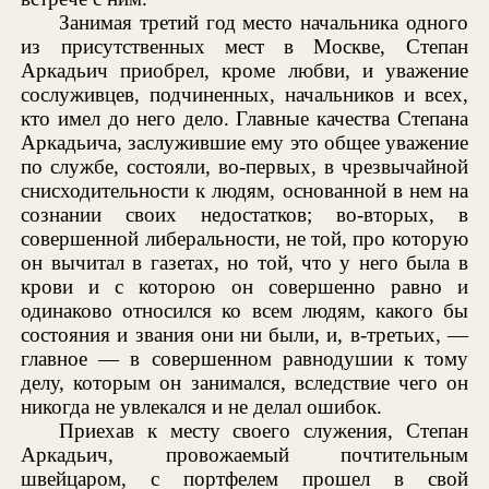
Занимая третий год место начальника одного
из присутственных мест в Москве, Степан
Аркадьич приобрел, кроме любви, и уважение
сослуживцев, подчиненных, начальников и всех,
кто имел до него дело. Главные качества Степана
Аркадьича, заслужившие ему это общее уважение
по службе, состояли, во-первых, в чрезвычайной
снисходительности к людям, основанной в нем на
сознании своих недостатков; во-вторых, в
совершенной либеральности, не той, про которую
он вычитал в газетах, но той, что у него была в
крови и с которою он совершенно равно и
одинаково относился ко всем людям, какого бы
состояния и звания они ни были, и, в-третьих, —
главное — в совершенном равнодушии к тому
делу, которым он занимался, вследствие чего он
никогда не увлекался и не делал ошибок.
Приехав к месту своего служения, Степан
Аркадьич, провожаемый почтительным
швейцаром, с портфелем прошел в свой