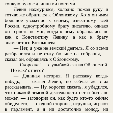
тонкую руку с длинными ногтями.
Левин нахмурился, холодно пожал руку и
тотчас же обратился к Облонскому. Хотя он имел
большое уважение к своему, известному всей
России, одноутробному брату писателю, однако
он терпеть не мог, когда к нему обращались не
как к Константину Левину, а как к брату
знаменитого Кознышева.
— Нет, я уже не земский деятель. Я со всеми
разбранился и не езжу больше на собрания, —
сказал он, обращаясь к Облонскому.
— Скоро же! — с улыбкой сказал Облонский.
— Но как? отчего?
— Длинная история. Я расскажу когда-
нибудь, — сказал Левин, но сейчас же стал
рассказывать. — Ну, коротко сказать, я убедился,
что никакой земской деятельности нет и быть не
может, — заговорил он, как будто кто-то сейчас
обидел его, — с одной стороны, игрушка, играют
в парламент, а я ни достаточно молод, ни