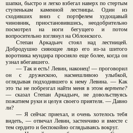
шапки, быстро и легко взбегал наверх по стертым
ступенькам каменной лестницы. Один из
сходивших вниз с портфелем худощавый
чиновник, приостановившись, неодобрительно
посмотрел на ноги бегущего и потом
вопросительно взглянул на Облонского.
Степан Аркадьич стоял над лестницей.
Добродушно сияющее лицо его из-за шитого
воротника мундира просияло еще более, когда он
узнал вбегавшего.
— Так и есть! Левин, наконец! — проговорил
он с дружескою, насмешливою улыбкой,
оглядывая подходившего к нему Левина. — Как
это ты не побрезгал найти меня в этом
вертепе?
— сказал Степан Аркадьич, не довольствуясь
пожатием руки и целуя своего приятеля. — Давно
ли?
— Я сейчас приехал, и очень хотелось тебя
видеть, — отвечал Левин, застенчиво и вместе с
тем сердито и беспокойно оглядываясь вокруг.