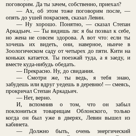
поговорим. Да ты зачем, собственно, приехал?
— Ах, об этом тоже поговорим после, —
опять до ушей покраснев, сказал Левин.
— Ну хорошо. Понятно, — сказал Степан
Аркадьич. — Ты видишь ли: я бы позвал к себе,
но жена не совсем здорова. А вот что: если ты
хочешь их видеть, они, наверное, нынче в
Зоологическом саду от четырех до пяти. Кити на
коньках катается. Ты поезжай туда, а я заеду, и
вместе куда-нибудь обедать.
— Прекрасно. Ну, до свидания.
— Смотри же, ты ведь, я тебя знаю,
забудешь или вдруг уедешь в деревню! — смеясь,
прокричал Степан Аркадьич.
— Нет, верно.
И, вспомнив о том, что он забыл
поклониться товарищам Облонского, только
когда он был уже в дверях, Левин вышел из
кабинета.
— Должно быть, очень энергический