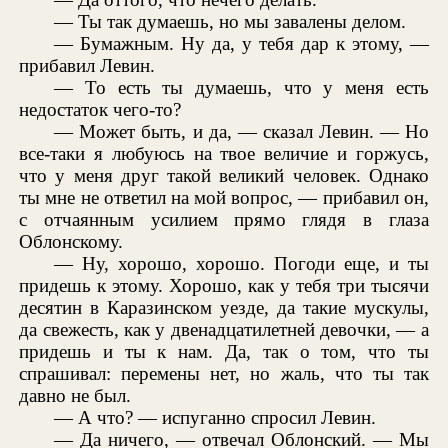
— Ты так думаешь, но мы завалены делом.
— Бумажным. Ну да, у тебя дар к этому, —
прибавил Левин.
— То есть ты думаешь, что у меня есть
недостаток чего-то?
— Может быть, и да, — сказал Левин. — Но
все-таки я любуюсь на твое величие и горжусь,
что у меня друг такой великий человек. Однако
ты мне не ответил на мой вопрос, — прибавил он,
с отчаянным усилием прямо глядя в глаза
Облонскому.
— Ну, хорошо, хорошо. Погоди еще, и ты
придешь к этому. Хорошо, как у тебя три тысячи
десятин в Каразинском уезде, да такие мускулы,
да свежесть, как у двенадцатилетней девочки, — а
придешь и ты к нам. Да, так о том, что ты
спрашивал: перемены нет, но жаль, что ты так
давно не был.
— А что? — испуганно спросил Левин.
— Да ничего, — отвечал Облонский. — Мы