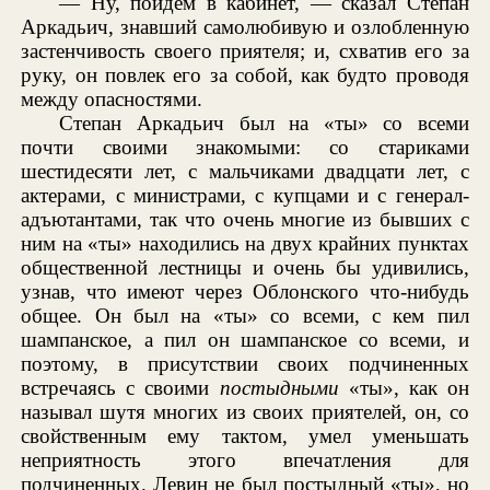
— Ну, пойдем в кабинет, — сказал Степан
Аркадьич, знавший самолюбивую и озлобленную
застенчивость своего приятеля; и, схватив его за
руку, он повлек его за собой, как будто проводя
между опасностями.
Степан Аркадьич был на «ты» со всеми
почти своими знакомыми: со стариками
шестидесяти лет, с мальчиками двадцати лет, с
актерами, с министрами, с купцами и с генерал-
адъютантами, так что очень многие из бывших с
ним на «ты» находились на двух крайних пунктах
общественной лестницы и очень бы удивились,
узнав, что имеют через Облонского что-нибудь
общее. Он был на «ты» со всеми, с кем пил
шампанское, а пил он шампанское со всеми, и
поэтому, в присутствии своих подчиненных
встречаясь с своими
постыдными
«ты», как он
называл шутя многих из своих приятелей, он, со
свойственным ему тактом, умел уменьшать
неприятность этого впечатления для
подчиненных. Левин не был постыдный «ты», но