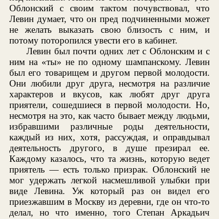
Облонский с своим тактом почувствовал, что
Левин думает, что он пред подчиненными может
не желать выказать свою близость с ним, и
потому поторопился увести его в кабинет.
Левин был почти одних лет с Облонским и с
ним на «ты» не по одному шампанскому. Левин
был его товарищем и другом первой молодости.
Они любили друг друга, несмотря на различие
характеров и вкусов, как любят друг друга
приятели, сошедшиеся в первой молодости. Но,
несмотря на это, как часто бывает между людьми,
избравшими различные роды деятельности,
каждый из них, хотя, рассуждая, и оправдывал
деятельность другого, в душе презирал ее.
Каждому казалось, что та жизнь, которую ведет
приятель — есть только призрак. Облонский не
мог удержать легкой насмешливой улыбки при
виде Левина. Уж который раз он видел его
приезжавшим в Москву из деревни, где он что-то
делал, но что именно, того Степан Аркадьич