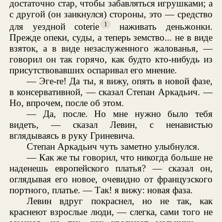
достаточно стар, чтобы забавляться игрушками; а
с другой (он заикнулся) стороны, это — средство
1
для уездной coterie
наживать деньжонки.
Прежде опеки, суды, а теперь земство... не в виде
взяток, а в виде незаслуженного жалованья, —
говорил он так горячо, как будто кто-нибудь из
присутствовавших оспаривал его мнение.
— Эге-re! Да ты, я вижу, опять в новой фазе,
в консервативной, — сказал Степан Аркадьич. —
Но, впрочем, после об этом.
— Да, после. Но мне нужно было тебя
видеть, — сказал Левин, с ненавистью
вглядываясь в руку Гриневича.
Степан Аркадьич чуть заметно улыбнулся.
— Как же ты говорил, что никогда больше не
наденешь европейского платья? — сказал он,
оглядывая его новое, очевидно от французского
портного, платье. — Так! я вижу: новая фаза.
Левин вдруг покраснел, но не так, как
краснеют взрослые люди, — слегка, сами того не