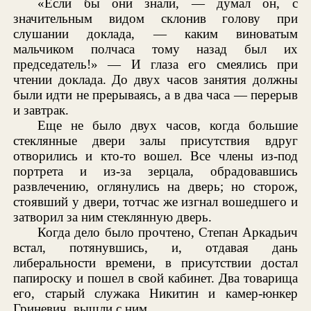
«Если бы они знали, — думал он, с
значительным видом склонив голову при
слушании доклада, — каким виноватым
мальчиком полчаса тому назад был их
председатель!» — И глаза его смеялись при
чтении доклада. До двух часов занятия должны
были идти не прерываясь, а в два часа — перерыв
и завтрак.
Еще не было двух часов, когда большие
стеклянные двери залы присутствия вдруг
отворились и кто-то вошел. Все члены из-под
портрета и из-за зерцала, обрадовавшись
развлечению, оглянулись на дверь; но сторож,
стоявший у двери, тотчас же изгнал вошедшего и
затворил за ним стеклянную дверь.
Когда дело было прочтено, Степан Аркадьич
встал, потянувшись, и, отдавая дань
либеральности времени, в присутствии достал
папироску и пошел в свой кабинет. Два товарища
его, старый служака Никитин и камер-юнкер
Гриневич, вышли с ним.