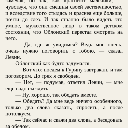
замечая, но так, как краснеют мальчики, —
чувствуя, что они смешны своей застенчивостью,
и вследствие того стыдясь и краснея еще больше,
почти до слез. И так странно было видеть это
умное, мужественное лицо в таком детском
состоянии, что Облонский перестал смотреть на
него.
— Да, где ж увидимся? Ведь мне очень,
очень нужно поговорить с тобою, — сказал
Левин.
Облонский как будто задумался.
— Вот что: поедем к Гурину завтракать и там
поговорим. До трех я свободен.
— Нет, — подумав, ответил Левин, — мне
еще надо съездить.
— Ну, хорошо, так обедать вместе.
— Обедать? Да мне ведь ничего особенного,
только два слова сказать, спросить, а после
потолкуем.
— Так сейчас и скажи два слова, а беседовать
за обедом.