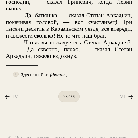
господин, — сказал Гриневич, когда Левин
вышел.
— Да, батюшка, — сказал Степан Аркадьич,
покачивая головой, — вот счастливец! Три
тысячи десятин в Каразинском уезде, все впереди,
и свежести сколько! Не то что наш брат.
— Что ж вы-то жалуетесь, Степан Аркадьич?
— Да скверно, плохо, — сказал Степан
Аркадьич, тяжело вздохнув.
Здесь: шайки
(франц.).
1
IV
VI
5/239
© Это произведение перешло в общественное достояние,