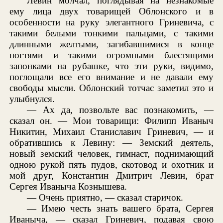
Левин молчал, поглядывая на незнакомые
ему лица двух товарищей Облонского и в
особенности на руку элегантного Гриневича, с
такими белыми тонкими пальцами, с такими
длинными желтыми, загибавшимися в конце
ногтями и такими огромными блестящими
запонками на рубашке, что эти руки, видимо,
поглощали все его внимание и не давали ему
свободы мысли. Облонский тотчас заметил это и
улыбнулся.
— Ах да, позвольте вас познакомить, —
сказал он. — Мои товарищи: Филипп Иваныч
Никитин, Михаил Станиславич Гриневич, — и
обратившись к Левину: — Земский деятель,
новый земский человек, гимнаст, поднимающий
одною рукой пять пудов, скотовод и охотник и
мой друг, Константин Дмитрич Левин, брат
Сергея Иваныча Кознышева.
— Очень приятно, — сказал старичок.
— Имею честь знать вашего брата, Сергея
Иваныча, — сказал Гриневич, подавая свою