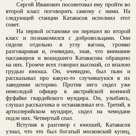
Сергей Иванович посоветовал ему пройти во
второй класс поговорить самому с ними. На
следующей станции Катавасов исполнил этот
совет.
На первой остановке он перешел во второй
класс и познакомился с добровольцами. Они
сидели отдельно в углу вагона, громко
разговаривая и, очевидно, зная, что внимание
пассажиров и вошедшего Катавасова обращено
на них. Громче всех говорил высокий, со впалою
грудью юноша. Он, очевидно, был пьян и
рассказывал про какую-то случившуюся в их
заведении историю. Против него сидел уже
немолодой офицер в австрийской военной
фуфайке гвардейского мундира. Он, улыбаясь,
слушал рассказчика и останавливал его. Третий, в
артиллерийском мундире, сидел на чемодане
подле них. Четвертый спал.
Вступив в разговор с юношей, Катавасов
узнал, что это был богатый московский купец,