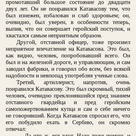
промотавший большое состояние до двадцати
двух лет. Он не понравился Катавасову тем, что
был изнежен, избалован и слаб здоровьем; он,
очевидно, был уверен, в особенности теперь,
выпив, что он совершает геройский поступок, и
хвастался самым неприятным образом.
Другой, отставной офицер, тоже произвел
неприятное впечатление на Катавасова. Это был,
как видно, человек, попробовавший всего. Он
был и на железной дороге, и управляющим, и сам
заводил фабрики, и говорил обо всем, без всякой
надобности и невпопад употребляя ученые слова.
Третий, артиллерист, напротив, очень
понравился Катавасову. Это был скромный, тихий
человек, очевидно преклонявшийся пред знанием
отставного гвардейца и пред геройским
самопожертвованием купца и сам о себе ничего
не говоривший. Когда Катавасов спросил его, что
его побудило ехать в Сербию, он скромно
отвечал:
— Да что ж, все едут. Надо тоже помочь и