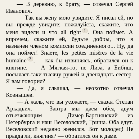
— В деревню, к брату, — отвечал Сергей
Иванович.
— Так вы жену мою увидите. Я писал ей, но
вы прежде увидите; пожалуйста, скажите, что
1
меня видели и что all right
. Она поймет. А
впрочем, скажите ей, будьте добры, что я
назначен членом комиссии соединенного... Ну, да
она поймет! Знаете, les petites misères de la vie
2
humaine
, — как бы извиняясь, обратился он к
княгине. — А Мягкая-то, не Лиза, а Бибиш,
посылает-таки тысячу ружей и двенадцать сестер.
Я вам говорил?
— Да, я слышал, — неохотно отвечал
Кознышев.
— А жаль, что вы уезжаете, — сказал Степан
Аркадьич. — Завтра мы даем обед двум
отъезжающим — Димер-Бартнянский из
Петербурга и наш Веселовский, Гриша. Оба едут.
Веселовский недавно женился. Вот молодец! Не
правда ли, княгиня? — обратился он к даме.