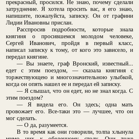
прекрасный, просился. Не знаю, почему сделали
затруднение. Я хотела просить вас, я его знаю,
напишите, пожалуйста, записку. Он от графини
Лидии Ивановны прислан.
Расспросив подробности, которые знала
княгиня о просившемся молодом человеке,
Сергей Иванович, пройдя в первый класс,
написал записку к тому, от кого это зависело, и
передал княгине.
— Вы знаете, граф Вронский, известный...
едет с этим поездом, — сказала княгиня с
торжествующею и многозначительною улыбкой,
когда он опять нашел ее и передал ей записку.
— Я слышал, что он едет, но не знал когда. С
этим поездом?
— Я видела его. Он здесь; одна мать
провожает его. Все-таки это — лучшее, что он
мог сделать.
— О да, разумеется.
В то время как они говорили, толпа хлынула
мимо них к обеденному столу. Они тоже