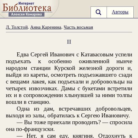
Авторы
Л. Толстой
.
Анна Каренина
.
Часть восьмая
II
Едва Сергей Иванович с Катавасовым успели
подъехать к особенно оживленной нынче
народом станции Курской железной дороги и,
выйдя из кареты, осмотреть подъезжавшего сзади
с вещами лакея, как подъехали и добровольцы на
четырех извозчиках. Дамы с букетами встретили
их и в сопровождении хлынувшей за ними толпы
вошли в станцию.
Одна из дам, встречавших добровольцев,
выходя из залы, обратилась к Сергею Ивановичу.
— Вы тоже приехали проводить? — спросила
она по-французски.
— Нет, я сам еду, княгиня. Отдохнуть к