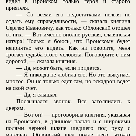
видел в Вронском только героя и старого
приятеля.
— Со всеми его недостатками нельзя не
отдать ему справедливости, — сказала княгиня
Сергею Ивановичу, как только Облонский отошел
от них. — Вот именно вполне русская, славянская
натура! Только я боюсь, что Вронскому будет
неприятно его видеть. Как ни говорите, меня
трогает судьба этого человека. Поговорите с ним
дорогой, — сказала княгиня.
— Да, может быть, если придется.
— Я никогда не любила его. Но это выкупает
многое. Он не только едет сам, но эскадрон ведет
на свой счет.
— Да, я слышал.
Послышался звонок. Все затолпились к
дверям.
— Вот он! — проговорила княгиня, указывая
на Вронского, в длинном пальто и с широкими
полями черной шляпе шедшего под руку с
матерью. Облонский шел подле него, что-то