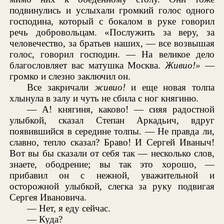
подвинулись и услыхали громкий голос одного
господина, который с бокалом в руке говорил
речь добровольцам. «Послужить за веру, за
человечество, за братьев наших, — все возвышая
голос, говорил господин. — На великое дело
благословляет вас матушка Москва.
Живио!»
—
громко и слезно заключил он.
Все закричали
живио!
и еще новая толпа
хлынула в залу и чуть не сбила с ног княгиню.
— А! княгиня, каково! — сияя радостной
улыбкой, сказал Степан Аркадьич, вдруг
появившийся в середине толпы. — Не правда ли,
славно, тепло сказал? Браво! И Сергей Иваныч!
Вот вы бы сказали от себя так — несколько слов,
знаете, ободрение; вы так это хорошо, —
прибавил он с нежной, уважительной и
осторожной улыбкой, слегка за руку подвигая
Сергея Ивановича.
— Нет, я еду сейчас.
— Куда?