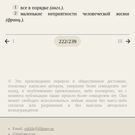
все в порядке
(англ.).
1
маленькие неприятности человеческой жизни
2
(франц.).
I
III
222/239
© Это произведение перешло в общественное достояние,
поскольку написано автором, умершим более семидесяти лет
назад, и опубликовано прижизненно, либо посмертно, но с
момента публикации также прошло более семидесяти лет. Оно
может свободно использоваться любым лицом без чьего-либо
согласия или разрешения и без выплаты авторского
вознаграждения.
Email:
otklik@ilibrary.ru
О библиотеке