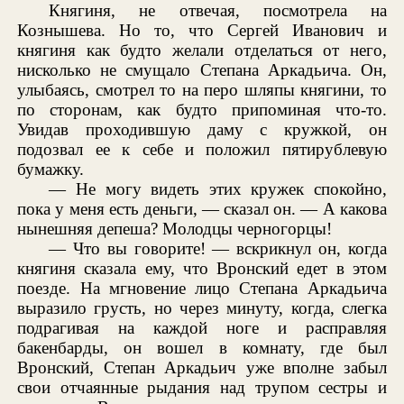
Княгиня, не отвечая, посмотрела на
Кознышева. Но то, что Сергей Иванович и
княгиня как будто желали отделаться от него,
нисколько не смущало Степана Аркадьича. Он,
улыбаясь, смотрел то на перо шляпы княгини, то
по сторонам, как будто припоминая что-то.
Увидав проходившую даму с кружкой, он
подозвал ее к себе и положил пятирублевую
бумажку.
— Не могу видеть этих кружек спокойно,
пока у меня есть деньги, — сказал он. — А какова
нынешняя депеша? Молодцы черногорцы!
— Что вы говорите! — вскрикнул он, когда
княгиня сказала ему, что Вронский едет в этом
поезде. На мгновение лицо Степана Аркадьича
выразило грусть, но через минуту, когда, слегка
подрагивая на каждой ноге и расправляя
бакенбарды, он вошел в комнату, где был
Вронский, Степан Аркадьич уже вполне забыл
свои отчаянные рыдания над трупом сестры и