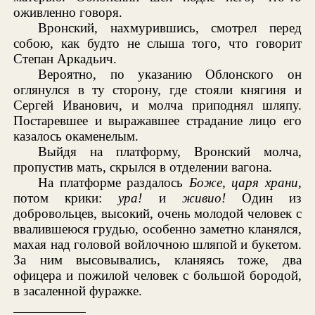
оживленно говоря.
Вронский, нахмурившись, смотрел перед
собою, как будто не слыша того, что говорит
Степан Аркадьич.
Вероятно, по указанию Облонского он
оглянулся в ту сторону, где стояли княгиня и
Сергей Иванович, и молча приподнял шляпу.
Постаревшее и выражавшее страдание лицо его
казалось окаменелым.
Выйдя на платформу, Вронский молча,
пропустив мать, скрылся в отделении вагона.
На платформе раздалось
Боже, царя храни,
потом крики:
ура!
и
живио!
Один из
добровольцев, высокий, очень молодой человек с
ввалившеюся грудью, особенно заметно кланялся,
махая над головой войлочною шляпой и букетом.
За ним высовывались, кланяясь тоже, два
офицера и пожилой человек с большой бородой,
в засаленной фуражке.