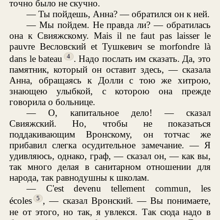
точно было не скучно.
— Ты пойдешь, Анна? — обратился он к ней.
— Мы пойдем. Не правда ли? — обратилась
она к Свияжскому. Mais il ne faut pas laisser le
pauvre Весловский et Тушкевич se morfondre là
4
dans le bateau
. Надо послать им сказать. Да, это
памятник, который он оставит здесь, — сказала
Анна, обращаясь к Долли с тою же хитрою,
знающею улыбкой, с которою она прежде
говорила о больнице.
— О, капитальное дело! — сказал
Свияжский. Но, чтобы не показаться
поддакивающим Вронскому, он тотчас же
прибавил слегка осудительное замечание. — Я
удивляюсь, однако, граф, — сказал он, — как вы,
так много делая в санитарном отношении для
народа, так равнодушны к школам.
— C'est devenu tellement commun, les
5
écoles
, — сказал Вронский. — Вы понимаете,
не от этого, но так, я увлекся. Так сюда надо в