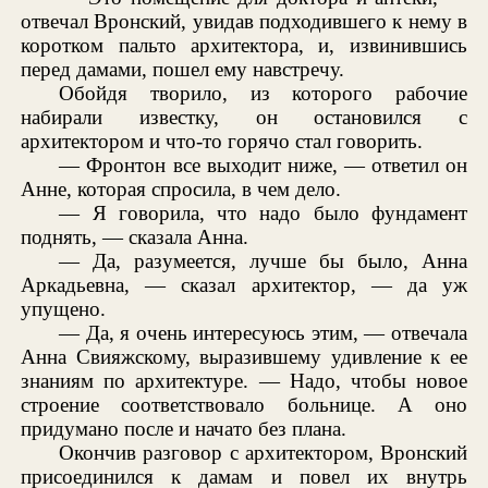
отвечал Вронский, увидав подходившего к нему в
коротком пальто архитектора, и, извинившись
перед дамами, пошел ему навстречу.
Обойдя творило, из которого рабочие
набирали известку, он остановился с
архитектором и что-то горячо стал говорить.
— Фронтон все выходит ниже, — ответил он
Анне, которая спросила, в чем дело.
— Я говорила, что надо было фундамент
поднять, — сказала Анна.
— Да, разумеется, лучше бы было, Анна
Аркадьевна, — сказал архитектор, — да уж
упущено.
— Да, я очень интересуюсь этим, — отвечала
Анна Свияжскому, выразившему удивление к ее
знаниям по архитектуре. — Надо, чтобы новое
строение соответствовало больнице. А оно
придумано после и начато без плана.
Окончив разговор с архитектором, Вронский
присоединился к дамам и повел их внутрь