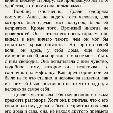
видеть княжну Варвару, все прощавшую им за те
удобства, которыми она пользовалась.
Вообще, отвлеченно, Долли одобряла
поступок Анны, но видеть того человека, для
которого был сделан этот поступок, было ей
неприятно. Кроме того, Вронский никогда не
нравился ей. Она считала его очень гордым и не
видела в нем ничего такого, чем он мог бы
гордиться, кроме богатства. Но, против своей
воли, он здесь, у себя дома, еще более
импонировал ей, чем прежде, и она не могла быть
с ним свободна. Она испытывала с ним чувство,
подобное тому, которое она испытывала с
горничной за кофточку. Как пред горничной ей
было не то что стыдно, а неловко за заплатки, так
и с ним ей было постоянно не то что стыдно, а
неловко за самое себя.
Долли чувствовала себя смущенною и искала
предмета разговора. Хотя она и считала, что с его
гордостью ему должны быть неприятны похвалы
его дома и сада, она, не находя другого предмета