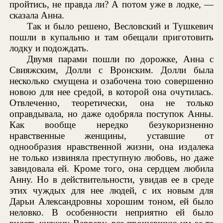
пройтись, не правда ли? А потом уже в лодке, —
сказала Анна.
Так и было решено, Весловский и Тушкевич
пошли в купальню и там обещали приготовить
лодку и подождать.
Двумя парами пошли по дорожке, Анна с
Свияжским, Долли с Вронским. Долли была
несколько смущена и озабочена тою совершенно
новою для нее средой, в которой она очутилась.
Отвлеченно, теоретически, она не только
оправдывала, но даже одобряла поступок Анны.
Как вообще нередко безукоризненно
нравственные женщины, уставшие от
однообразия нравственной жизни, она издалека
не только извиняла преступную любовь, но даже
завидовала ей. Кроме того, она сердцем любила
Анну. Но в действительности, увидав ее в среде
этих чуждых для нее людей, с их новым для
Дарьи Александровны хорошим тоном, ей было
неловко. В особенности неприятно ей было