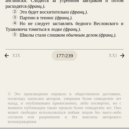
английски. Сходятся за утренним завтраком и потом
расходятся
(франц.).
Это будет восхитительно
(франц.).
2
Партию в теннис
(франц.).
3
Но не следует заставлять бедного Весловского и
4
Тушкевича томиться в лодке
(франц.).
Школы стали слишком обычным делом
(франц.).
5
XIX
XXI
177/239
© Это произведение перешло в общественное достояние,
поскольку написано автором, умершим более семидесяти лет
назад, и опубликовано прижизненно, либо посмертно, но с
момента публикации также прошло более семидесяти лет. Оно
может свободно использоваться любым лицом без чьего-либо
согласия или разрешения и без выплаты авторского
вознаграждения.