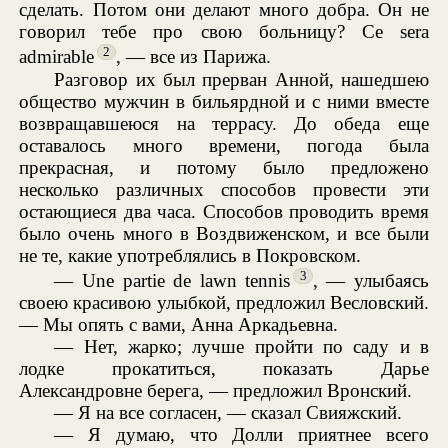
сделать. Потом они делают много добра. Он не
говорил тебе про свою больницу? Ce sera
2
admirable
, — все из Парижа.
Разговор их был прерван Анной, нашедшею
общество мужчин в бильярдной и с ними вместе
возвращавшеюся на террасу. До обеда еще
оставалось много времени, погода была
прекрасная, и потому было предложено
несколько различных способов провести эти
остающиеся два часа. Способов проводить время
было очень много в Воздвиженском, и все были
не те, какие употреблялись в Покровском.
3
— Une partie de lawn tennis
, — улыбаясь
своею красивою улыбкой, предложил Весловский.
— Мы опять с вами, Анна Аркадьевна.
— Нет, жарко; лучше пройти по саду и в
лодке прокатиться, показать Дарье
Александровне берега, — предложил Вронский.
— Я на все согласен, — сказал Свияжский.
— Я думаю, что Долли приятнее всего