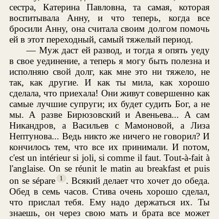
сестра, Катерина Павловна, та самая, которая
воспитывала Анну, и что теперь, когда все
бросили Анну, она считала своим долгом помочь
ей в этот переходный, самый тяжелый период.
— Муж даст ей развод, и тогда я опять уеду
в свое уединение, а теперь я могу быть полезна и
исполняю свой долг, как мне это ни тяжело, не
так, как другие. И как ты мила, как хорошо
сделала, что приехала! Они живут совершенно как
самые лучшие супруги; их будет судить Бог, а не
мы. А разве Бирюзовский и Авеньева... А сам
Никандров, а Васильев с Мамоновой, а Лиза
Нептунова... Ведь никто же ничего не говорил? И
кончилось тем, что все их принимали. И потом,
c'est un intérieur si joli, si comme il faut. Tout-à-fait à
l'anglaise. On se réunit le matin au breakfast et puis
1
on se sépare
. Всякий делает что хочет до обеда.
Обед в семь часов. Стива очень хорошо сделал,
что прислал тебя. Ему надо держаться их. Ты
знаешь, он через свою мать и брата все может