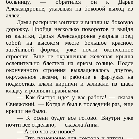
больницу, — обратился он к Дарье
Александровне, указывая на боковой выход из
аллеи.
Дамы раскрыли зонтики и вышли на боковую
дорожку. Пройдя несколько поворотов и выйдя
из калитки, Дарья Александровна увидала пред
собой на высоком месте большое красное,
затейливой формы, уже почти оконченное
строение. Еще не окрашенная железная крыша
ослепительно блестела на ярком солнце. Подле
оконченного строения выкладывалось другое,
окруженное лесами, и рабочие в фартуках на
подмостках клали кирпичи и заливали из шаек
кладку и ровняли прави́лами.
— Как быстро идет у вас работа! — сказал
Свияжский. — Когда я был в последний раз, еще
крыши не было.
— К осени будет все готово. Внутри уже
почти все отделано, — сказала Анна.
— А это что же новое?
— Это помещение для доктора и аптеки, —