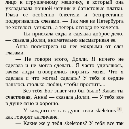
лицо к игрушечному мешочку, в который она
укладывала ночной чепчик и батистовые платки.
Глаза ее особенно блестели и беспрестанно
подергивались слезами. — Так мне из Петербурга
не хотелось уезжать, а теперь отсюда не хочется.
— Ты приехала сюда и сделала доброе дело,
— сказала Долли, внимательно высматривая ее.
Анна посмотрела на нее мокрыми от слез
глазами.
— Не говори этого, Долли. Я ничего не
сделала и не могла сделать. Я часто удивляюсь,
зачем люди сговорились портить меня. Что я
сделала и что могла! сделать? У тебя в сердце
нашлось столько любви, чтобы простить...
— Без тебя Бог знает что бы было! Какая ты
счастливая, Анна! — сказала Долли. — У тебя все
в душе ясно и хорошо.
1
— У каждого есть в душе свои skeletons
,
как говорят англичане.
— Какие же у тебя skeletons? У тебя все так