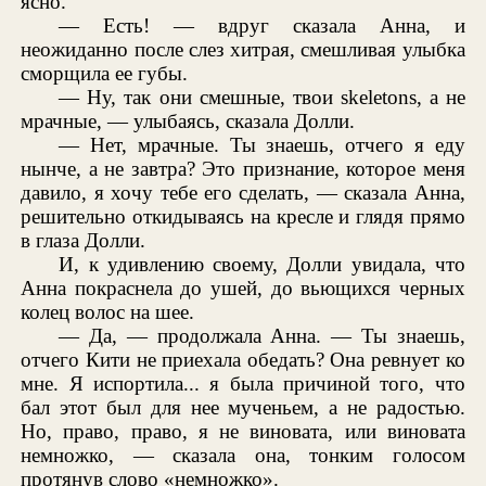
ясно.
— Есть! — вдруг сказала Анна, и
неожиданно после слез хитрая, смешливая улыбка
сморщила ее губы.
— Ну, так они смешные, твои skeletons, а не
мрачные, — улыбаясь, сказала Долли.
— Нет, мрачные. Ты знаешь, отчего я еду
нынче, а не завтра? Это признание, которое меня
давило, я хочу тебе его сделать, — сказала Анна,
решительно откидываясь на кресле и глядя прямо
в глаза Долли.
И, к удивлению своему, Долли увидала, что
Анна покраснела до ушей, до вьющихся черных
колец волос на шее.
— Да, — продолжала Анна. — Ты знаешь,
отчего Кити не приехала обедать? Она ревнует ко
мне. Я испортила... я была причиной того, что
бал этот был для нее мученьем, а не радостью.
Но, право, право, я не виновата, или виновата
немножко, — сказала она, тонким голосом
протянув слово «немножко».