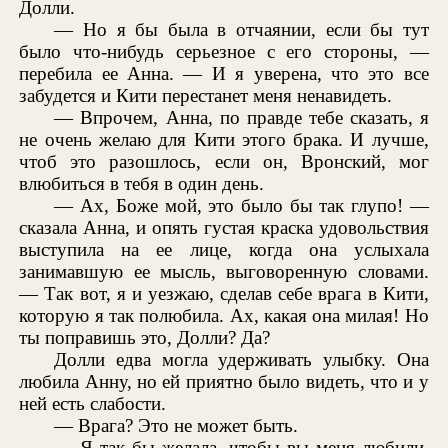
Долли.
— Но я бы была в отчаянии, если бы тут
было что-нибудь серьезное с его стороны, —
перебила ее Анна. — И я уверена, что это все
забудется и Кити перестанет меня ненавидеть.
— Впрочем, Анна, по правде тебе сказать, я
не очень желаю для Кити этого брака. И лучше,
чтоб это разошлось, если он, Вронский, мог
влюбиться в тебя в один день.
— Ах, Боже мой, это было бы так глупо! —
сказала Анна, и опять густая краска удовольствия
выступила на ее лице, когда она услыхала
занимавшую ее мысль, выговоренную словами.
— Так вот, я и уезжаю, сделав себе врага в Кити,
которую я так полюбила. Ах, какая она милая! Но
ты поправишь это, Долли? Да?
Долли едва могла удерживать улыбку. Она
любила Анну, но ей приятно было видеть, что и у
ней есть слабости.
— Врага? Это не может быть.
— Я так бы желала, чтобы вы меня любили,