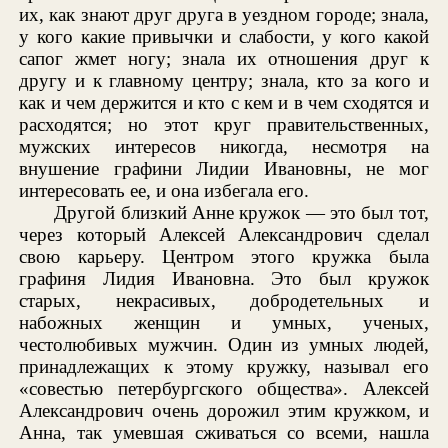
их, как знают друг друга в уездном городе; знала,
у кого какие привычки и слабости, у кого какой
сапог жмет ногу; знала их отношения друг к
другу и к главному центру; знала, кто за кого и
как и чем держится и кто с кем и в чем сходятся и
расходятся; но этот круг правительственных,
мужских интересов никогда, несмотря на
внушение графини Лидии Ивановны, не мог
интересовать ее, и она избегала его.
Другой близкий Анне кружок — это был тот,
через который Алексей Александрович сделал
свою карьеру. Центром этого кружка была
графиня Лидия Ивановна. Это был кружок
старых, некрасивых, добродетельных и
набожных женщин и умных, ученых,
честолюбивых мужчин. Один из умных людей,
принадлежащих к этому кружку, называл его
«совестью петербургского общества». Алексей
Александрович очень дорожил этим кружком, и
Анна, так умевшая сживаться со всеми, нашла