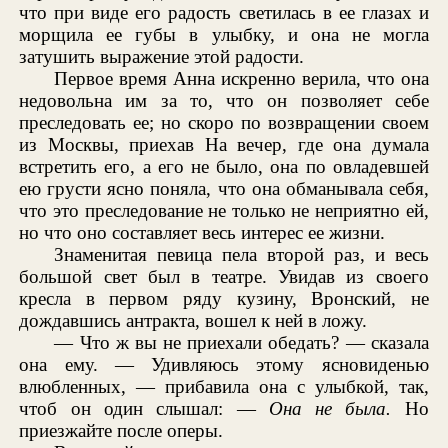
что при виде его радость светилась в ее глазах и
морщила ее губы в улыбку, и она не могла
затушить выражение этой радости.
Первое время Анна искренно верила, что она
недовольна им за то, что он позволяет себе
преследовать ее; но скоро по возвращении своем
из Москвы, приехав На вечер, где она думала
встретить его, а его не было, она по овладевшей
ею грусти ясно поняла, что она обманывала себя,
что это преследование не только не неприятно ей,
но что оно составляет весь интерес ее жизни.
Знаменитая певица пела второй раз, и весь
большой свет был в театре. Увидав из своего
кресла в первом ряду кузину, Вронский, не
дождавшись антракта, вошел к ней в ложу.
— Что ж вы не приехали обедать? — сказала
она ему. — Удивляюсь этому ясновиденью
влюбленных, — прибавила она с улыбкой, так,
чтоб он один слышал: —
Она не была.
Но
приезжайте после оперы.