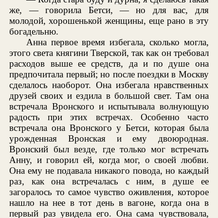
же, — говорила Бетси, — но для вас, для
молодой, хорошенькой женщины, еще рано в эту
богадельню.
Анна первое время избегала, сколько могла,
этого света княгини Тверской, так как он требовал
расходов выше ее средств, да и по душе она
предпочитала первый; но после поездки в Москву
сделалось наоборот. Она избегала нравственных
друзей своих и ездила в большой свет. Там она
встречала Вронского и испытывала волнующую
радость при этих встречах. Особенно часто
встречала она Вронского у Бетси, которая была
урожденная Вронская и ему двоюродная.
Вронский был везде, где только мог встречать
Анну, и говорил ей, когда мог, о своей любви.
Она ему не подавала никакого повода, но каждый
раз, как она встречалась с ним, в душе ее
загоралось то самое чувство оживления, которое
нашло на нее в тот день в вагоне, когда она в
первый раз увидела его. Она сама чувствовала,