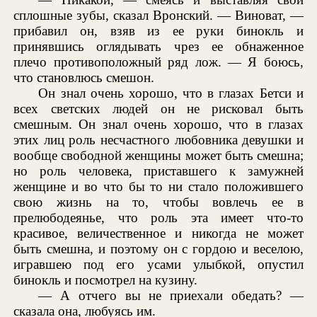
сплошные зубы, сказал Вронский. — Виноват, —
прибавил он, взяв из ее руки бинокль и
принявшись оглядывать чрез ее обнаженное
плечо противоположный ряд лож. — Я боюсь,
что становлюсь смешон.
Он знал очень хорошо, что в глазах Бетси и
всех светских людей он не рисковал быть
смешным. Он знал очень хорошо, что в глазах
этих лиц роль несчастного любовника девушки и
вообще свободной женщины может быть смешна;
но роль человека, приставшего к замужней
женщине и во что бы то ни стало положившего
свою жизнь на то, чтобы вовлечь ее в
прелюбодеянье, что роль эта имеет что-то
красивое, величественное и никогда не может
быть смешна, и поэтому он с гордою и веселою,
игравшею под его усами улыбкой, опустил
бинокль и посмотрел на кузину.
— А отчего вы не приехали обедать? —
сказала она, любуясь им.