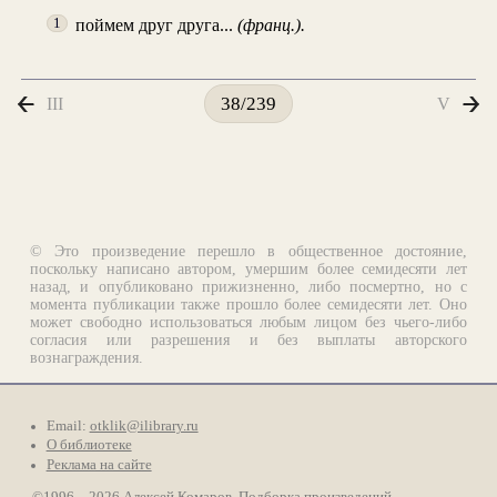
поймем друг друга...
(франц.).
1
III
V
38/239
© Это произведение перешло в общественное достояние,
поскольку написано автором, умершим более семидесяти лет
назад, и опубликовано прижизненно, либо посмертно, но с
момента публикации также прошло более семидесяти лет. Оно
может свободно использоваться любым лицом без чьего-либо
согласия или разрешения и без выплаты авторского
вознаграждения.
Email:
otklik@ilibrary.ru
О библиотеке
Реклама на сайте
©1996—2026 Алексей Комаров. Подборка произведений,