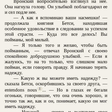
Вронский вопросительно взглянул на нее.
Она нагнула голову. Он улыбкой поблагодарил ее
и сел подле нее.
— А как я вспоминаю ваши насмешки! —
продолжала княгиня Бетси, находившая
особенное удовольствие в следовании за успехом
этой страсти. — Куда это все делось! Вы
пойманы, мой милый.
— Я только того и желаю, чтобы быть
пойманным, — отвечал Вронский с своею
спокойною добродушною улыбкой. — Если я
жалуюсь, то на то только, что слишком мало
пойман, если говорить правду. Я начинаю терять
надежду.
— Какую ж вы можете иметь надежду? —
сказала Бетси, оскорбившись за своего друга, —
1
entendons nous
... — Но в глазах ее бегали
огоньки, говорившие, что она очень хорошо, и
точно так же, как и он, понимает, какую он мог
иметь надежду.
— Никакой, — смеясь и выставляя свои