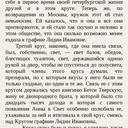
себе в первое время своей петербургской жизни
друзей и в этом круге. Теперь же, по
возвращении из Москвы, кружок этот ей стал
невыносим. Ей казалось, что и она и все они
притворяются, и ей стало так скучно и неловко в
этом обществе, что она сколько возможно менее
ездила к графине Лидии Ивановне.
Третий круг, наконец, где она имела связи,
был, собственно, свет, — свет балов, обедов,
блестящих туалетов, свет, державшийся одною
рукой за двор, чтобы не спуститься до полусвета,
который члены этого круга думали, что
презирали, но с которым вкусы у него были не
только сходные, но одни и те же. Связь ее с этим
кругом держалась чрез княгиню Бетси Тверскую,
жену ее двоюродного брата, у которой было сто
двадцать тысяч дохода и которая с самого
появления Анны в Свет особенно полюбила ее,
ухаживала за ней и втягивала в свой круг, смеясь
над Кругом графини Лидии Ивановны.
— Когда стара буду и дурна, я сделаюсь такая