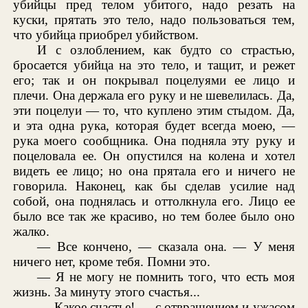
убийцы пред телом убитого, надо резать на
куски, прятать это тело, надо пользоваться тем,
что убийца приобрел убийством.
И с озлоблением, как будто со страстью,
бросается убийца на это тело, и тащит, и режет
его; так и он покрывал поцелуями ее лицо и
плечи. Она держала его руку и не шевелилась. Да,
эти поцелуи — то, что куплено этим стыдом. Да,
и эта одна рука, которая будет всегда моею, —
рука моего сообщника. Она подняла эту руку и
поцеловала ее. Он опустился на колена и хотел
видеть ее лицо; но она прятала его и ничего не
говорила. Наконец, как бы сделав усилие над
собой, она поднялась и оттолкнула его. Лицо ее
было все так же красиво, но тем более было оно
жалко.
— Все кончено, — сказала она. — У меня
ничего нет, кроме тебя. Помни это.
— Я не могу не помнить того, что есть моя
жизнь. За минуту этого счастья...
— Какое счастье! — с отвращением и ужасом