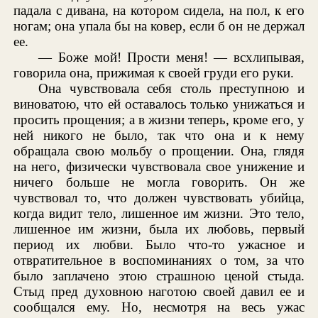
падала с дивана, на котором сидела, на пол, к его
ногам; она упала бы на ковер, если б он не держал
ее.
— Боже мой! Прости меня! — всхлипывая,
говорила она, прижимая к своей груди его руки.
Она чувствовала себя столь преступною и
виноватою, что ей оставалось только унижаться и
просить прощения; а в жизни теперь, кроме его, у
ней никого не было, так что она и к нему
обращала свою мольбу о прощении. Она, глядя
на него, физически чувствовала свое унижение и
ничего больше не могла говорить. Он же
чувствовал то, что должен чувствовать убийца,
когда видит тело, лишенное им жизни. Это тело,
лишенное им жизни, была их любовь, первый
период их любви. Было что-то ужасное и
отвратительное в воспоминаниях о том, за что
было заплачено этою страшною ценой стыда.
Стыд пред духовною наготою своей давил ее и
сообщался ему. Но, несмотря на весь ужас