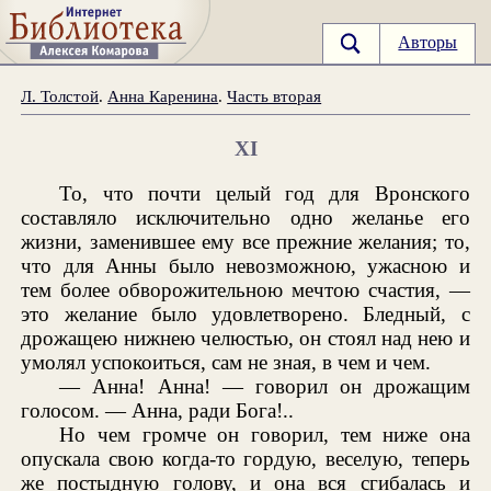
Авторы
Л. Толстой
.
Анна Каренина
.
Часть вторая
XI
То, что почти целый год для Вронского
составляло исключительно одно желанье его
жизни, заменившее ему все прежние желания; то,
что для Анны было невозможною, ужасною и
тем более обворожительною мечтою счастия, —
это желание было удовлетворено. Бледный, с
дрожащею нижнею челюстью, он стоял над нею и
умолял успокоиться, сам не зная, в чем и чем.
— Анна! Анна! — говорил он дрожащим
голосом. — Анна, ради Бога!..
Но чем громче он говорил, тем ниже она
опускала свою когда-то гордую, веселую, теперь
же постыдную голову, и она вся сгибалась и