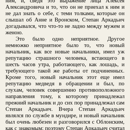
ним, и, сведя это выражение лица Алексея
Александровича и то, что он не приехал к ним и
не дал знать о себе, с теми толками, которые он
слышал об Анне и Вронском, Степан Аркадьич
догадывался, что что-то не ладно между мужем и
женою.
Это было одно неприятное. Другое
немножко неприятное было то, что новый
начальник, как все новые начальники, имел уж
репутацию страшного человека, встающего в
шесть часов утра, работающего, как лошадь, и
требующего такой же работы от подчиненных.
Кроме того, новый начальник этот еще имел
репутацию медведя в обращении и был, по
слухам, человек совершенно противоположного
направления тому, к которому принадлежал
прежний начальник и до сих пор принадлежал сам
Степан Аркадьич. Вчера Степан Аркадьич
являлся по службе в мундире, и новый начальник
был очень любезен и разговорился с Облонским,
как с знакомым; поэтому Степан Аркадьич считал