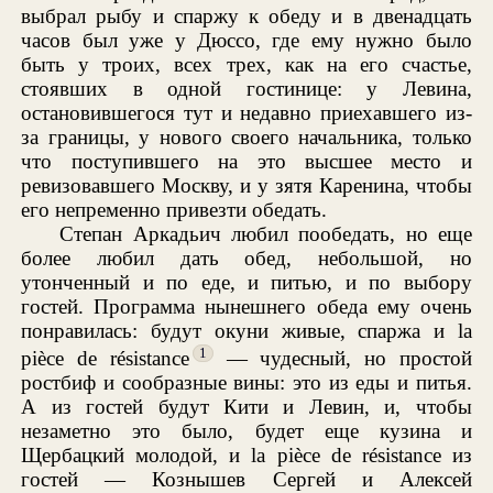
выбрал рыбу и спаржу к обеду и в двенадцать
часов был уже у Дюссо, где ему нужно было
быть у троих, всех трех, как на его счастье,
стоявших в одной гостинице: у Левина,
остановившегося тут и недавно приехавшего из-
за границы, у нового своего начальника, только
что поступившего на это высшее место и
ревизовавшего Москву, и у зятя Каренина, чтобы
его непременно привезти обедать.
Степан Аркадьич любил пообедать, но еще
более любил дать обед, небольшой, но
утонченный и по еде, и питью, и по выбору
гостей. Программа нынешнего обеда ему очень
понравилась: будут окуни живые, спаржа и la
1
pièce de résistance
— чудесный, но простой
ростбиф и сообразные вины: это из еды и питья.
А из гостей будут Кити и Левин, и, чтобы
незаметно это было, будет еще кузина и
Щербацкий молодой, и la pièce de résistance из
гостей — Кознышев Сергей и Алексей