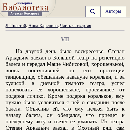
Авторы
Л. Толстой
.
Анна Каренина
.
Часть четвертая
VII
На другой день было воскресенье. Степан
Аркадьич заехал в Большой театр на репетицию
балета и передал Маше Чибисовой, хорошенькой,
вновь поступившей по его протекции
танцовщице, обещанные накануне коральки, и за
кулисой, в дневной темноте театра, успел
поцеловать ее хорошенькое, просиявшее от
подарка личико. Кроме подарка коральков, ему
нужно было условиться с ней о свидании после
балета. Объяснив ей, что ему нельзя быть к
началу балета, он обещался, что приедет к
последнему акту и свезет ее ужинать. Из театра
Степан Аркадьич заехал в Охотный ряд, сам