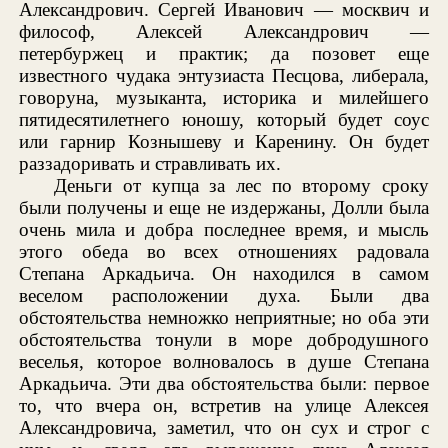
Александрович. Сергей Иванович — москвич и
философ, Алексей Александрович —
петербуржец и практик; да позовет еще
известного чудака энтузиаста Песцова, либерала,
говоруна, музыканта, историка и милейшего
пятидесятилетнего юношу, который будет соус
или гарнир Кознышеву и Каренину. Он будет
раззадоривать и стравливать их.
Деньги от купца за лес по второму сроку
были получены и еще не издержаны, Долли была
очень мила и добра последнее время, и мысль
этого обеда во всех отношениях радовала
Степана Аркадьича. Он находился в самом
веселом расположении духа. Были два
обстоятельства немножко неприятные; но оба эти
обстоятельства тонули в море добродушного
веселья, которое волновалось в душе Степана
Аркадьича. Эти два обстоятельства были: первое
то, что вчера он, встретив на улице Алексея
Александровича, заметил, что он сух и строг с