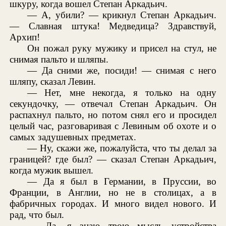
шкуру, когда вошел Степан Аркадьич.
— А, убили? — крикнул Степан Аркадьич.
— Славная штука! Медведица? Здравствуй,
Архип!
Он пожал руку мужику и присел на стул, не
снимая пальто и шляпы.
— Да сними же, посиди! — снимая с него
шляпу, сказал Левин.
— Нет, мне некогда, я только на одну
секундочку, — отвечал Степан Аркадьич. Он
распахнул пальто, но потом снял его и просидел
целый час, разговаривая с Левиным об охоте и о
самых задушевных предметах.
— Ну, скажи же, пожалуйста, что ты делал за
границей? где был? — сказал Степан Аркадьич,
когда мужик вышел.
— Да я был в Германии, в Пруссии, во
Франции, в Англии, но не в столицах, а в
фабричных городах. И много видел нового. И
рад, что был.
— Да, я знаю твою мысль устройства