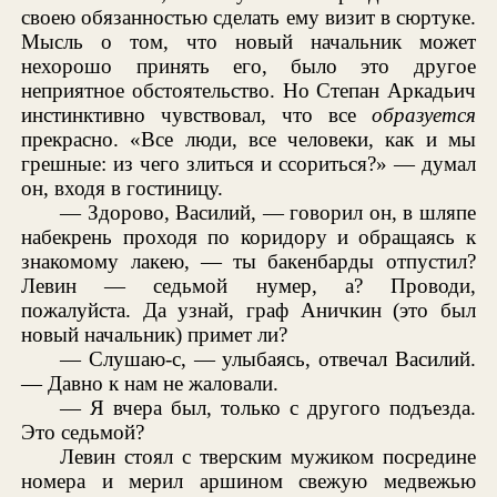
своею обязанностью сделать ему визит в сюртуке.
Мысль о том, что новый начальник может
нехорошо принять его, было это другое
неприятное обстоятельство. Но Степан Аркадьич
инстинктивно чувствовал, что все
образуется
прекрасно. «Все люди, все человеки, как и мы
грешные: из чего злиться и ссориться?» — думал
он, входя в гостиницу.
— Здорово, Василий, — говорил он, в шляпе
набекрень проходя по коридору и обращаясь к
знакомому лакею, — ты бакенбарды отпустил?
Левин — седьмой нумер, а? Проводи,
пожалуйста. Да узнай, граф Аничкин (это был
новый начальник) примет ли?
— Слушаю-с, — улыбаясь, отвечал Василий.
— Давно к нам не жаловали.
— Я вчера был, только с другого подъезда.
Это седьмой?
Левин стоял с тверским мужиком посредине
номера и мерил аршином свежую медвежью