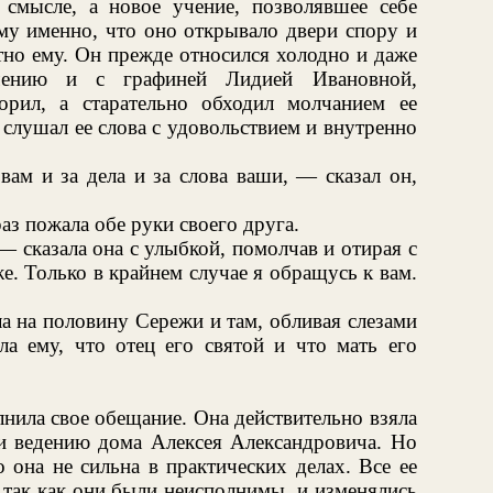
смысле, а новое учение, позволявшее себе
му именно, что оно открывало двери спору и
тно ему. Он прежде относился холодно и даже
ению и с графиней Лидией Ивановной,
орил, а старательно обходил молчанием ее
 слушал ее слова с удовольствием и внутренно
вам и за дела и за слова ваши, — сказал он,
з пожала обе руки своего друга.
— сказала она с улыбкой, помолчав и отирая с
е. Только в крайнем случае я обращусь к вам.
 на половину Сережи и там, обливая слезами
ла ему, что отец его святой и что мать его
нила свое обещание. Она действительно взяла
 и ведению дома Алексея Александровича. Но
о она не сильна в практических делах. Все ее
 так как они были неисполнимы, и изменялись