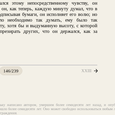
ался этому непосредственному чувству, он
 он, как теперь, каждую минуту думал, что в
одписывая бумаги, он исполняет его волю; но
ло необходимо так думать, ему было так
ту, хотя бы и выдуманную высоту, с которой
резирать других, что он держался, как за
XXIII
146/239
ьку написано автором, умершим более семидесяти лет назад, и опу
шло более семидесяти лет. Оно может свободно использоваться любым 
аграждения.