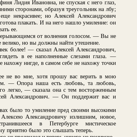
иня Лидия Ивановна, не спуская с него глаз,
нними сторонами, образуя треугольник на лбу;
 еще некрасивее; но Алексей Александрович
 готова плакать. И на него нашло умиление: он
ать ее.
рерывающимся от волнения голосом. — Вы не
 велико, но вы должны найти утешение.
овек более! — сказал Алексей Александрович,
глядеть в ее наполненные слезами глаза. —
е нахожу нигде, в самом себе не нахожу точки
е не во мне, хотя прошу вас верить в мою
ом. — Опора наша есть любовь, та любовь,
го легко, — сказала она с тем восторженным
ксей Александрович. — Он поддержит вас и
ловах было то умиление пред своими высокими
 Алексею Александровичу излишним, новое,
странившееся в Петербурге мистическое
чу приятно было это слышать теперь.
го не предвидел и теперь ничего не понимаю.