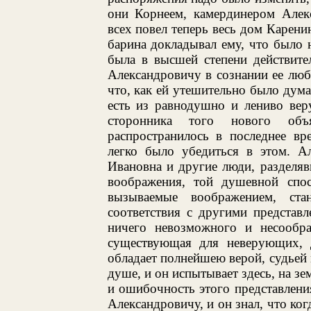
они Корнеем, камердинером Алекс
всех повел теперь весь дом Карени
барина докладывал ему, что было
была в высшей степени действите
Александровичу в сознании ее люб
что, как ей утешительно было думат
есть из равнодушно и лениво вер
сторонника того нового объя
распространилось в последнее вр
легко было убедиться в этом. А
Ивановна и другие люди, разделя
воображения, той душевной спосо
вызываемые воображением, ста
соответствия с другими представ
ничего невозможного и несообра
существующая для неверующих, д
обладает полнейшею верой, судьей м
душе, и он испытывает здесь, на зе
и ошибочность этого представлени
Александровичу, и он знал, что ког