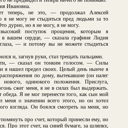
ия Ивановна.
т теперь, не это, — продолжал Алексей
 я не могу не стыдиться пред людьми за то
то дурно, но я не могу, я не могу.
ысокий поступок прощения, которым я
 в вашем сердце, — сказала графиня Лидия
глаза, — и потому вы не можете стыдиться
лся и, загнув руки, стал трещать пальцами.
сти, — сказал он тонким голосом. — Силы
 и я нашел предел своих. Целый день нынче я
распоряжения по дому, вытекавшие (он налег
нового, одинокого положения. Прислуга,
огонь сжег меня, я не в силах был выдержать.
от обеда. Я не мог перенести того, как сын мой
л меня о значении всего этого, но он хотел
ого взгляда. Он боялся смотреть на меня, но
помянуть про счет, который принесли ему, но
ся. Про этот счет, на синей бумаге, за шляпку,