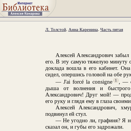
Л. Толстой
.
Анна Каренина
.
Часть пятая
Алексей Александрович забыл 
его. В эту самую тяжелую минуту о
доклада вошла в его кабинет. Она
сидел, опершись головой на обе ру
1
— J'ai forcé la consigne
, — 
дыша от волнения и быстрого
Александрович! Друг мой! — прод
его руку и глядя ему в глаза свои
Алексей Александрович, хму
подвинул ей стул.
— Не угодно ли, графиня? Я н
сказал он, и губы его задрожали.