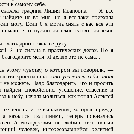
сти к самому себе.
сказала графиня Лидия Ивановна. — Я все
айдете не во мне, но я все-таки приехала
сли могу. Если б я могла снять с вас все эти
онимаю, что нужно женское слово, женское
 благодарно пожал ее руку.
й. Я не сильна в практических делах. Но я
благодарите меня. Я делаю это не сама...
сь этому чувству, о котором вы говорили, —
высота христианина:
кто унижает себя, тот
 не можете. Надо благодарить Его и просить
айдем спокойствие, утешение, спасение и
аза к небу, начала молиться, как понял Алексей
 ее теперь, и те выражения, которые прежде
а казались излишними, теперь показались
ексей Александрович не любил этот новый
ющий человек, интересовавшийся религией