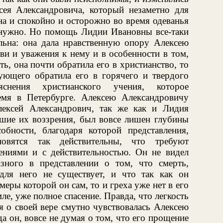
ея Александровича, который незаметно для
на и спокойно и осторожно во время одеванья
 нужно. Но помощь Лидии Ивановны все-таки
льна: она дала нравственную опору Алексею
ви и уважения к нему и в особенности в том,
ь, она почти обратила его в христианство, то
ующего обратила его в горячего и твердого
снения христианского учения, которое
емя в Петербурге. Алексею Александровичу
лексей Александрович, так же как и Лидия
вшие их воззрения, был вовсе лишен глубины
бности, благодаря которой представления,
новятся так действительны, что требуют
лениями и с действительностью. Он не видел
зного в представлении о том, что смерть,
ля него не существует, и что так как он
еры которой он сам, то и греха уже нет в его
мле, уже полное спасение. Правда, что легкость
я о своей вере смутно чувствовалась Алексею
да он, вовсе не думая о том, что его прощение