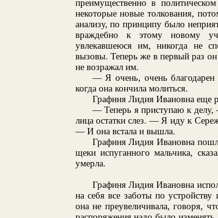
преимущественно в политическом 
некоторые новые толкования, пото
анализу, по принципу было неприя
враждебно к этому новому уч
увлекавшеюся им, никогда не сп
вызовы. Теперь же в первый раз он
не возражал им.
— Я очень, очень благодарен 
когда она кончила молиться.
Графиня Лидия Ивановна еще ра
— Теперь я приступаю к делу, 
лица остатки слез. — Я иду к Сереж
— И она встала и вышла.
Графиня Лидия Ивановна пошла
щеки испуганного мальчика, сказа
умерла.
Графиня Лидия Ивановна испол
на себя все заботы по устройству
она не преувеличивала, говоря, чт
распоряжения надо было изменять,