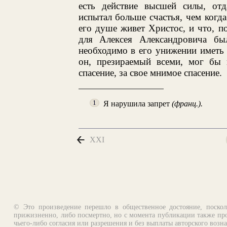
есть действие высшей силы, отд
испытал больше счастья, чем когда
его душе живет Христос, и что, п
для Алексея Александровича бы
необходимо в его унижении иметь 
он, презираемый всеми, мог бы п
спасение, за свое мнимое спасение.
Я нарушила запрет
(франц.).
1
XXI
© Это произведение перешло в общественное достояние, поскол
прижизненно, либо посмертно, но с момента публикации также про
чьего-либо согласия или разрешения и без выплаты авторского возн