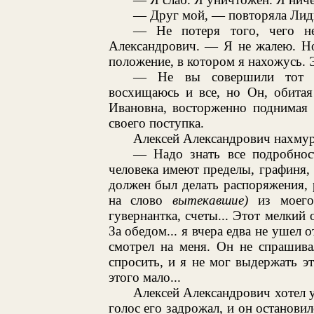
— Друг мой, — повторяла Лид
— Не потеря того, чего не
Александрович. — Я не жалею. Но
положение, в котором я нахожусь. Э
— Не вы совершили тот в
восхищаюсь и все, но Он, обитая
Ивановна, восторженно поднимая 
своего поступка.
Алексей Александрович нахмури
— Надо знать все подробно
человека имеют пределы, графиня,
должен был делать распоряжения, 
на слово
вытекавшие)
из моего 
гувернантка, счеты... Этот мелкий 
За обедом... я вчера едва не ушел 
смотрел на меня. Он не спрашива
спросить, и я не мог выдержать эт
этого мало...
Алексей Александрович хотел у
голос его задрожал, и он остановил