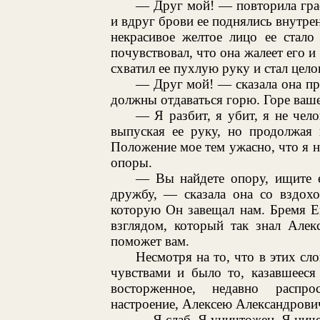
— Друг мой! — повторила граф
и вдруг брови ее поднялись внутре
некрасивое желтое лицо ее стало
почувствовал, что она жалеет его и
схватил ее пухлую руку и стал целов
— Друг мой! — сказала она п
должны отдаваться горю. Горе ваше
— Я разбит, я убит, я не чел
выпуская ее руку, но продолжая 
Положение мое тем ужасно, что я н
опоры.
— Вы найдете опору, ищите е
дружбу, — сказала она со вздох
которую Он завещал нам. Бремя Е
взглядом, который так знал Але
поможет вам.
Несмотря на то, что в этих с
чувствами и было то, казавшееся
восторженное, недавно распро
настроение, Алексею Александрови
— Я слаб. Я уничтожен. Я ниче