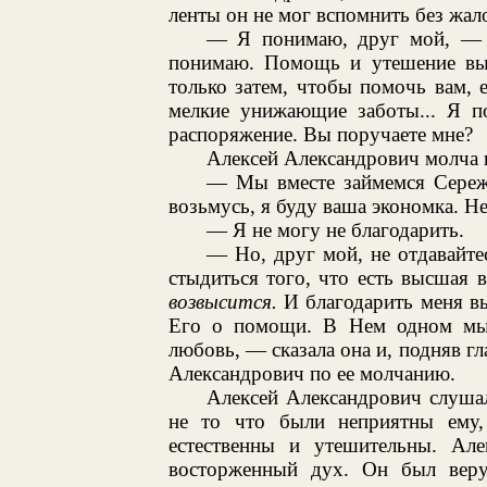
ленты он не мог вспомнить без жало
— Я понимаю, друг мой, — 
понимаю. Помощь и утешение вы н
только затем, чтобы помочь вам, е
мелкие унижающие заботы... Я п
распоряжение. Вы поручаете мне?
Алексей Александрович молча и
— Мы вместе займемся Сереже
возьмусь, я буду ваша экономка. Не 
— Я не могу не благодарить.
— Но, друг мой, не отдавайте
стыдиться того, что есть высшая 
возвысится.
И благодарить меня вы
Его о помощи. В Нем одном мы н
любовь, — сказала она и, подняв гл
Александрович по ее молчанию.
Алексей Александрович слушал
не то что были неприятны ему, 
естественны и утешительны. Ал
восторженный дух. Он был веру