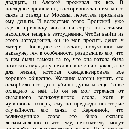
двадцать, и Алексей проживал их все. В
последнее время мать, поссорившись с ним за его
связь и отъезд из Москвы, перестала присылать
ему деньги. И вследствие этого Вронский, уже
сделав привычку жизни на сорок пять тысяч,
находился теперь в затруднении. Чтобы выйти из
этого затруднения, он не мог просить денег у
матери. Последнее ее письмо, полученное им
накануне, тем в особенности раздражило его, что
в нем были намеки на то, что она готова была
помогать ему для успеха в свете и на службе, а не
для жизни, которая скандализировала все
хорошее общество. Желание матери купить его
оскорбило его до глубины души и еще более
охладило к ней. Но он не мог отречься от
сказанного великодушного слова, хотя и
чувствовал теперь, смутно предвидя некоторые
случайности его связи с Карениной, что
великодушное слово это было сказано
легкомысленно и что ему, неженатому, могут
понадобиться все сто тысяч дохода. Но отречься