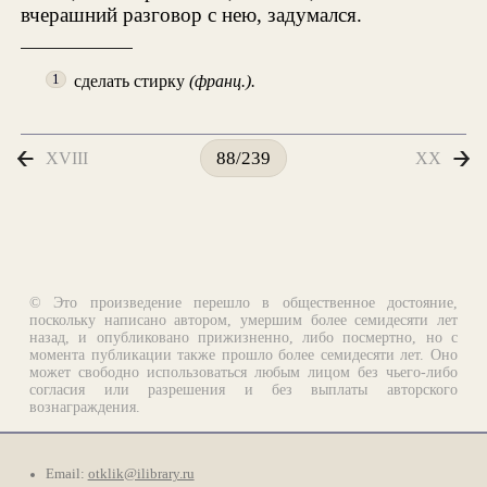
вчерашний разговор с нею, задумался.
сделать стирку
(франц.).
1
XVIII
XX
88/239
© Это произведение перешло в общественное достояние,
поскольку написано автором, умершим более семидесяти лет
назад, и опубликовано прижизненно, либо посмертно, но с
момента публикации также прошло более семидесяти лет. Оно
может свободно использоваться любым лицом без чьего-либо
согласия или разрешения и без выплаты авторского
вознаграждения.
Email:
otklik@ilibrary.ru