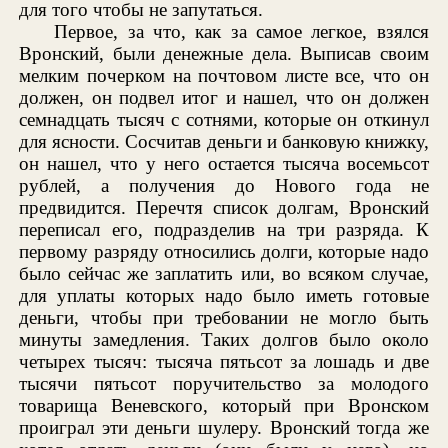
для того чтобы не запутаться.
Первое, за что, как за самое легкое, взялся
Вронский, были денежные дела. Выписав своим
мелким почерком на почтовом листе все, что он
должен, он подвел итог и нашел, что он должен
семнадцать тысяч с сотнями, которые он откинул
для ясности. Сосчитав деньги и банковую книжку,
он нашел, что у него остается тысяча восемьсот
рублей, а получения до Нового года не
предвидится. Перечтя список долгам, Вронский
переписал его, подразделив на три разряда. К
первому разряду относились долги, которые надо
было сейчас же заплатить или, во всяком случае,
для уплаты которых надо было иметь готовые
деньги, чтобы при требовании не могло быть
минуты замедления. Таких долгов было около
четырех тысяч: тысяча пятьсот за лошадь и две
тысячи пятьсот поручительство за молодого
товарища Веневского, который при Вронском
проиграл эти деньги шулеру. Вронский тогда же