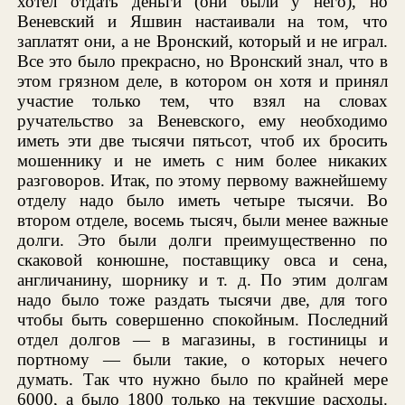
хотел отдать деньги (они были у него), но
Веневский и Яшвин настаивали на том, что
заплатят они, а не Вронский, который и не играл.
Все это было прекрасно, но Вронский знал, что в
этом грязном деле, в котором он хотя и принял
участие только тем, что взял на словах
ручательство за Веневского, ему необходимо
иметь эти две тысячи пятьсот, чтоб их бросить
мошеннику и не иметь с ним более никаких
разговоров. Итак, по этому первому важнейшему
отделу надо было иметь четыре тысячи. Во
втором отделе, восемь тысяч, были менее важные
долги. Это были долги преимущественно по
скаковой конюшне, поставщику овса и сена,
англичанину, шорнику и т. д. По этим долгам
надо было тоже раздать тысячи две, для того
чтобы быть совершенно спокойным. Последний
отдел долгов — в магазины, в гостиницы и
портному — были такие, о которых нечего
думать. Так что нужно было по крайней мере
6000, а было 1800 только на текущие расходы.