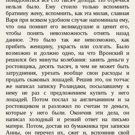
нельзя было. Ему стоило только вспомнить
братнину жену, вспомнить, как эта милая, славная
Варя при всяком удобном случае напоминала ему,
что она помнит его великодушие и ценит его,
чтобы понять невозможность отнять назад
данное. Это было так же невозможно, как
прибить женщину, украсть или солгать. Было
возможно и должно одно, на что Вронский и
решился без минуты колебания: занять деньги у
ростовщика, десять тысяч, в чем не может быть
затруднения, урезать вообще свои расходы и
продать скаковых лошадей. Решив это, он тотчас
же написал записку Роландаки, посылавшему к
нему не раз с предложением купить у него
лошадей. Потом послал за англичанином и за
ростовщиком и разложил по счетам те деньги,
которые у него были. Окончив эти дела, он
написал холодный и резкий ответ на письмо
матери. Потом, достав из бумажника три записки
Анны, он перечел их, сжег и, вспомнив свой