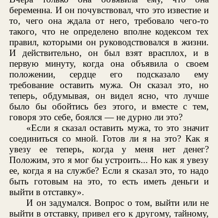
беременна. И он почувствовал, что это известие и
то, чего она ждала от него, требовало чего-то
такого, что не определено вполне кодексом тех
правил, которыми он руководствовался в жизни.
И действительно, он был взят врасплох, и в
первую минуту, когда она объявила о своем
положении, сердце его подсказало ему
требование оставить мужа. Он сказал это, но
теперь, обдумывая, он видел ясно, что лучше
было бы обойтись без этого, и вместе с тем,
говоря это себе, боялся — не дурно ли это?
«Если я сказал оставить мужа, то это значит
соединиться со мной. Готов ли я на это? Как я
увезу ее теперь, когда у меня нет денег?
Положим, это я мог бы устроить... Но как я увезу
ее, когда я на службе? Если я сказал это, то надо
быть готовым на это, то есть иметь деньги и
выйти в отставку».
И он задумался. Вопрос о том, выйти или не
выйти в отставку, привел его к другому, тайному,