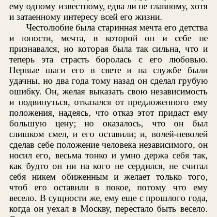
ему одному известному, едва ли не главному, хотя
и затаенному интересу всей его жизни.
Честолюбие была старинная мечта его детства
и юности, мечта, в которой он и себе не
признавался, но которая была так сильна, что и
теперь эта страсть боролась с его любовью.
Первые шаги его в свете и на службе были
удачны, но два года тому назад он сделал грубую
ошибку. Он, желая выказать свою независимость
и подвинуться, отказался от предложенного ему
положения, надеясь, что отказ этот придаст ему
большую цену; но оказалось, что он был
слишком смел, и его оставили; и, волей-неволей
сделав себе положение человека независимого, он
носил его, весьма тонко и умно держа себя так,
как будто он ни на кого не сердился, не считал
себя никем обиженным и желает только того,
чтоб его оставили в покое, потому что ему
весело. В сущности же, ему еще с прошлого года,
когда он уехал в Москву, перестало быть весело.