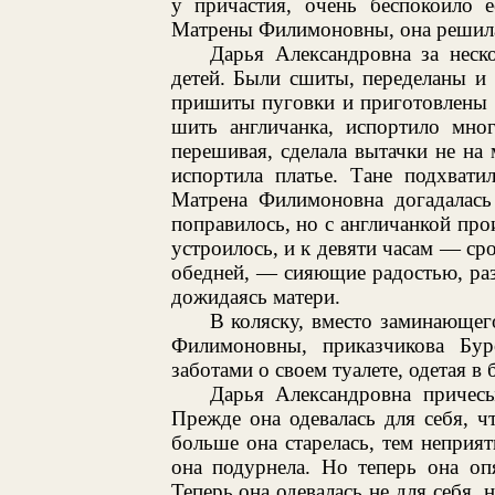
у причастия, очень беспокоило 
Матрены Филимоновны, она решила 
Дарья Александровна за неск
детей. Были сшиты, переделаны и
пришиты пуговки и приготовлены л
шить англичанка, испортило мног
перешивая, сделала вытачки не на
испортила платье. Тане подхвати
Матрена Филимоновна догадалась 
поправилось, но с англичанкой про
устроилось, и к девяти часам — ср
обедней, — сияющие радостью, раз
дожидаясь матери.
В коляску, вместо заминающег
Филимоновны, приказчикова Бур
заботами о своем туалете, одетая в 
Дарья Александровна причесы
Прежде она одевалась для себя, ч
больше она старелась, тем неприятн
она подурнела. Но теперь она оп
Теперь она одевалась не для себя, н