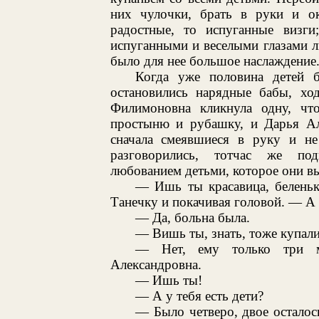
них чулочки, брать в руки и ок
радостные, то испуганные визги
испуганными и веселыми глазами 
было для нее большое наслаждение
Когда уже половина детей 
остановились нарядные бабы, хо
Филимоновна кликнула одну, ч
простыню и рубашку, и Дарья Але
сначала смеявшиеся в руку и не
разговорились, тотчас же по
любованием детьми, которое они в
— Ишь ты красавица, беленьк
Танечку и покачивая головой. — А х
— Да, больна была.
— Вишь ты, знать, тоже купали
— Нет, ему только три м
Александровна.
— Ишь ты!
— А у тебя есть дети?
— Было четверо, двое осталос