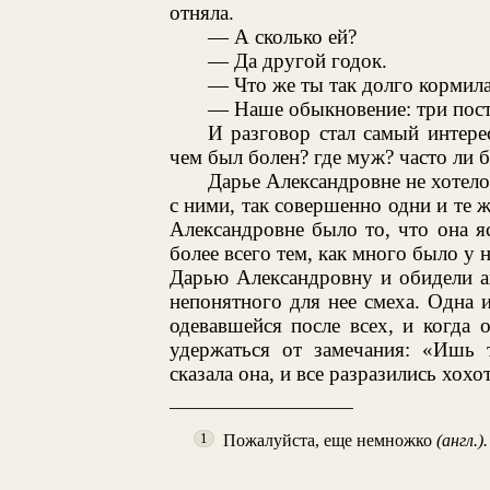
отняла.
— А сколько ей?
— Да другой годок.
— Что же ты так долго кормил
— Наше обыкновение: три поста
И разговор стал самый интер
чем был болен? где муж? часто ли 
Дарье Александровне не хотелос
с ними, так совершенно одни и те 
Александровне было то, что она я
более всего тем, как много было у 
Дарью Александровну и обидели а
непонятного для нее смеха. Одна 
одевавшейся после всех, и когда 
удержаться от замечания: «Ишь т
сказала она, и все разразились хохо
Пожалуйста, еще немножко
(англ.).
1