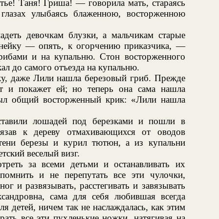
ье! Таня! Гриша! — говорила мать, стараясь
 глазах улыбаясь блаженною, восторженною
надеть девочкам блузки, а мальчикам старые
инейку — опять, к огорчению приказчика, —
рибами и на купальню. Стон восторженного
кал до самого отъезда на купальню.
ку, даже Лили нашла березовый гриб. Прежде
т и покажет ей; но теперь она сама нашла
ыл общий восторженный крик: «Лили нашла
ставили лошадей под березками и пошли в
вязав к дереву отмахивающихся от оводов
 тени березы и курил тютюн, а из купальни
тский веселый визг.
треть за всеми детьми и останавливать их
помнить и не перепутать все эти чулочки,
ог и развязывать, расстегивать и завязывать
сандровна, сама для себя любившая всегда
я детей, ничем так не наслаждалась, как этим
рать все эти пухленькие ножки, натягивая на