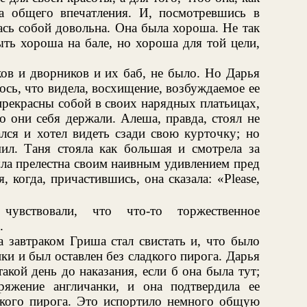
ла общего впечатления. И, посмотревшись в
лась собой довольна. Она была хороша. Не так
ыть хороша на бале, но хороша для той цели,
ов и дворников и их баб, не было. Но Дарья
ось, что видела, восхищение, возбуждаемое ее
прекрасны собой в своих нарядных платьицах,
 они себя держали. Алеша, правда, стоял не
лся и хотел видеть сзади свою курточку; но
ил. Таня стояла как большая и смотрела за
ла прелестна своим наивным удивлением пред
 когда, причастившись, она сказала: «Please,
чувствовали, что что-то торжественное
.
 завтраком Гриша стал свистать и, что было
ки и был оставлен без сладкого пирога. Дарья
акой день до наказания, если б она была тут;
яжение англичанки, и она подтвердила ее
дкого пирога. Это испортило немного общую