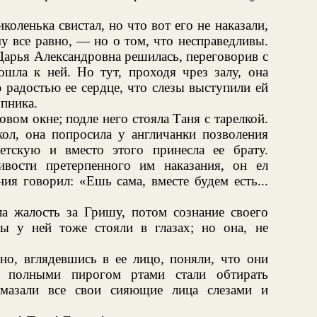
коленька свистал, но что вот его не наказали,
му все равно, — но о том, что несправедливы.
Дарья Александровна решилась, переговорив с
ошла к ней. Но тут, проходя чрез залу, она
 радостью ее сердце, что слезы выступили ей
упника.
овом окне; подле него стояла Таня с тарелкой.
ол, она попросила у англичанки позволения
тскую и вместо этого принесла ее брату.
ивости претерпенного им наказания, он ел
ия говорил: «Ешь сама, вместе будем есть...
ла жалость за Гришу, потом сознание своего
зы у ней тоже стояли в глазах; но она, не
 но, вглядевшись в ее лицо, поняли, что они
с полными пирогом ртами стали обтирать
мазали все свои сияющие лица слезами и