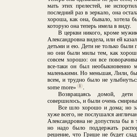
мать этих прелестей, не испорти
последний раз в зеркало, она оста
хороша, как она, бывало, хотела б
которую она теперь имела в виду.
В церкви никого, кроме мужик
Александровна видела, или ей казал
детьми и ею. Дети не только были 
но они были милы тем, как хорошо
совсем хорошо: он все поворачива
все-таки он был необыкновенно м
маленькими. Но меньшая, Лили, бы
всем, и трудно было не улыбнуться,
1
some more»
.
Возвращаясь домой, дети 
совершилось, и были очень смирны
Все шло хорошо и дома; но за
хуже всего, не послушался англичан
Александровна не допустила бы в т
но надо было поддержать распор
решение, что Грише не будет сла