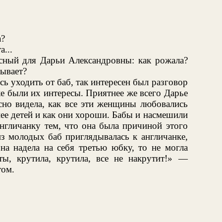
а?
...
есный для Дарьи Александровны: как рожала?
бывает?
ь уходить от баб, так интересен был разговор
же были их интересы. Приятнее же всего Дарье
сно видела, как все эти женщины любовались
нее детей и как они хороши. Бабы и насмешили
нгличанку тем, что она была причиной этого
из молодых баб приглядывалась к англичанке,
она надела на себя третью юбку, то не могла
ы, крутила, крутила, все не накрутит!» —
том.