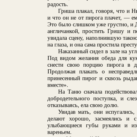
радость.
Гриша плакал, говоря, что и Ни
и что он не от пирога плачет, — е
Это было слишком уже грустно, и 
англичанкой, простить Гришу и п
увидала сцену, наполнившую такою
на глаза, и она сама простила прест
Наказанный сидел в зале на угл
Под видом желания обеда для кук
снести свою порцию пирога в де
Продолжая плакать о несправедл
принесенный пирог и сквозь рыдан
вместе».
На Таню сначала подействова
добродетельного поступка, и сле
отказываясь, ела свою долю.
Увидав мать, они испугались,
делают хорошо, засмеялись и 
улыбающиеся губы руками и из
вареньем.