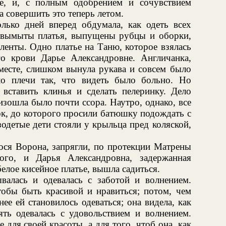
ее, и, с полным одобрением и сочувствием
совершить это теперь летом.
олько дней вперед обдумала, как одеть всех
 вымыты платья, выпущены рубцы и оборки,
енты. Одно платье на Таню, которое взялась
о крови Дарье Александровне. Англичанка,
 месте, слишком вынула рукава и совсем было
ло плечи так, что видеть было больно. Но
вставить клинья и сделать пелеринку. Дело
изошла было почти ссора. Наутро, однако, все
ок, до которого просили батюшку подождать с
одетые дети стояли у крыльца пред коляской,
ося Ворона, запрягли, по протекции Матрены
ого, и Дарья Александровна, задержанная
белое кисейное платье, вышла садиться.
валась и одевалась с заботой и волнением.
тобы быть красивой и нравиться; потом, чем
ее ей становилось одеваться; она видела, как
ять одевалась с удовольствием и волнением.
е для своей красоты, а для того, чтоб она, как