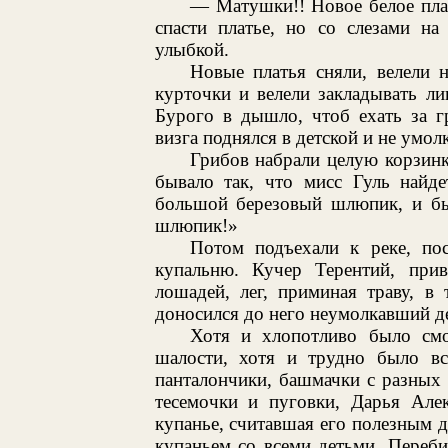
— Матушки!! Новое белое плат
спасти платье, но со слезами на
улыбкой.
Новые платья сняли, велели 
курточки и велели закладывать л
Бурого в дышло, чтоб ехать за г
визга поднялся в детской и не умол
Грибов набрали целую корзин
бывало так, что мисс Гуль найде
большой березовый шлюпик, и б
шлюпик!»
Потом подъехали к реке, по
купальню. Кучер Терентий, при
лошадей, лег, приминая траву, в
доносился до него неумолкавший де
Хотя и хлопотливо было смо
шалости, хотя и трудно было вс
панталончики, башмачки с разных н
тесемочки и пуговки, Дарья Алек
купанье, считавшая его полезным дл
купаньем со всеми детьми. Переби