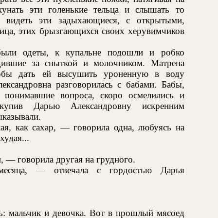
унать эти голенькие тельца и слышать то
; видеть эти задыхающиеся, с открытыми,
лица, этих брызгающихся своих херувимчиков
.
были одеты, к купальне подошли и робко
дившие за сныткой и молочником. Матрена
тобы дать ей высушить уроненную в воду
ксандровна разговорилась с бабами. Бабы,
 понимавшие вопроса, скоро осмелились и
дкупив Дарью Александровну искренним
ыказывали.
ая, как сахар, — говорила одна, любуясь на
удая...
, — говорила другая на грудного.
есяца, — отвечала с гордостью Дарья
ь: мальчик и девочка. Вот в прошлый мясоед