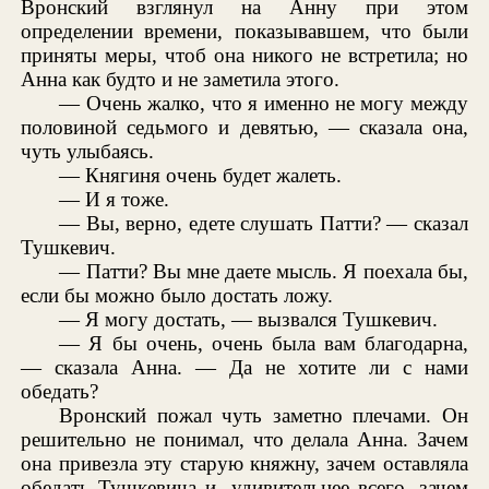
Вронский взглянул на Анну при этом
определении времени, показывавшем, что были
приняты меры, чтоб она никого не встретила; но
Анна как будто и не заметила этого.
— Очень жалко, что я именно не могу между
половиной седьмого и девятью, — сказала она,
чуть улыбаясь.
— Княгиня очень будет жалеть.
— И я тоже.
— Вы, верно, едете слушать Патти? — сказал
Тушкевич.
— Патти? Вы мне даете мысль. Я поехала бы,
если бы можно было достать ложу.
— Я могу достать, — вызвался Тушкевич.
— Я бы очень, очень была вам благодарна,
— сказала Анна. — Да не хотите ли с нами
обедать?
Вронский пожал чуть заметно плечами. Он
решительно не понимал, что делала Анна. Зачем
она привезла эту старую княжну, зачем оставляла
обедать Тушкевича и, удивительнее всего, зачем