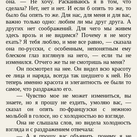
она. — Не хочу. Раскаиваюсь я в том, что
сделала? Нет, нет и нет. И если б опять то же, то
было бы опять то же. Для нас, для меня и для вас,
важно только одно: любим ли мы друг друга. А
других нет соображений. Для чего мы живем
здесь врозь и не видимся? Почему я не могу
ехать? Я тебя люблю, и мне все равно, — сказала
она по-русски, с особенным, непонятным ему
блеском глаз взглянув на него, — если ты не
изменился. Отчего же ты не смотришь на меня?
Он посмотрел на нее. Он видел всю красоту
ее лица и наряда, всегда так шедшего к ней. Но
теперь именно красота и элегантность ее были то
самое, что раздражало его.
— Чувство мое не может измениться, вы
знаете, но я прошу не ездить, умоляю вас, —
сказал он опять по-французски с нежною
мольбой в голосе, но с холодностью во взгляде.
Она не слышала слов, но видела холодность
взгляда и с раздражением отвечала:
— А я прошу вас объявить, почему я не