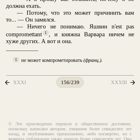
должна ехать.
— Потому, что это может причинить вам
то... — Он замялся.
— Ничего не понимаю. Яшвин n'est pas
1
compromettant
, и княжна Варвара ничем не
хуже других. А вот и она.
не может компрометировать
(франц.).
1
XXXI
XXXIII
156/239
© Это произведение перешло в общественное достояние,
поскольку написано автором, умершим более семидесяти лет
назад, и опубликовано прижизненно, либо посмертно, но с
момента публикации также прошло более семидесяти лет. Оно