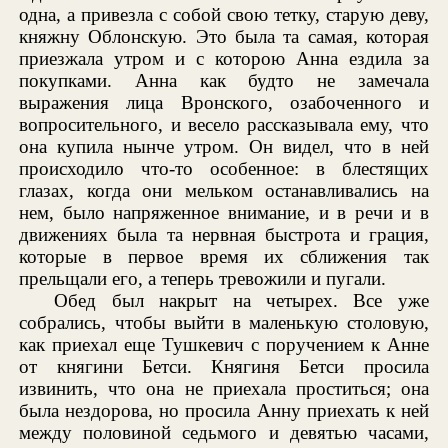
одна, а привезла с собой свою тетку, старую деву,
княжну Облонскую. Это была та самая, которая
приезжала утром и с которою Анна ездила за
покупками. Анна как будто не замечала
выражения лица Вронского, озабоченного и
вопросительного, и весело рассказывала ему, что
она купила нынче утром. Он видел, что в ней
происходило что-то особенное: в блестящих
глазах, когда они мельком останавливались на
нем, было напряженное внимание, и в речи и в
движениях была та нервная быстрота и грация,
которые в первое время их сближения так
прельщали его, а теперь тревожили и пугали.
Обед был накрыт на четырех. Все уже
собрались, чтобы выйти в маленькую столовую,
как приехал еще Тушкевич с поручением к Анне
от княгини Бетси. Княгиня Бетси просила
извинить, что она не приехала проститься; она
была нездорова, но просила Анну приехать к ней
между половиной седьмого и девятью часами,