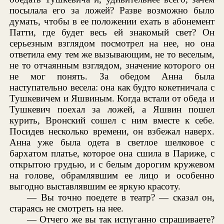
посылала его за ложей? Разве возможно было
думать, чтобы в ее положении ехать в абонемент
Патти, где будет весь ей знакомый свет? Он
серьезным взглядом посмотрел на нее, но она
ответила ему тем же вызывающим, не то веселым,
не то отчаянным взглядом, значение которого он
не мог понять. За обедом Анна была
наступательно весела: она как будто кокетничала с
Тушкевичем и Яшвиным. Когда встали от обеда и
Тушкевич поехал за ложей, а Яшвин пошел
курить, Вронский сошел с ним вместе к себе.
Посидев несколько времени, он взбежал наверх.
Анна уже была одета в светлое шелковое с
бархатом платье, которое она сшила в Париже, с
открытою грудью, и с белым дорогим кружевом
на голове, обрамлявшим ее лицо и особенно
выгодно выставлявшим ее яркую красоту.
— Вы точно поедете в театр? — сказал он,
стараясь не смотреть на нее.
— Отчего же вы так испуганно спрашиваете?