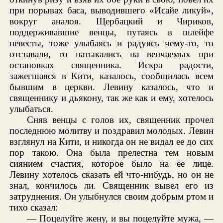
при порывах баса, выводившего «Исайе ликуй»,
вокруг аналоя. Щербацкий и Чириков,
поддерживавшие венцы, путаясь в шлейфе
невесты, тоже улыбаясь и радуясь чему-то, то
отставали, то натыкались на венчаемых при
остановках священника. Искра радости,
зажегшаяся в Кити, казалось, сообщилась всем
бывшим в церкви. Левину казалось, что и
священнику и дьякону, так же как и ему, хотелось
улыбаться.
Сняв венцы с голов их, священник прочел
последнюю молитву и поздравил молодых. Левин
взглянул на Кити, и никогда он не видал ее до сих
пор такою. Она была прелестна тем новым
сиянием счастия, которое было на ее лице.
Левину хотелось сказать ей что-нибудь, но он не
знал, кончилось ли. Священник вывел его из
затруднения. Он улыбнулся своим добрым ртом и
тихо сказал:
— Поцелуйте жену, и вы поцелуйте мужа, —