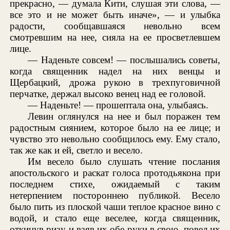
прекрасно, — думала Кити, слушая эти слова, —
все это и не может быть иначе», — и улыбка
радости, сообщавшаяся невольно всем
смотревшим на нее, сияла на ее просветлевшем
лице.
— Наденьте совсем! — послышались советы,
когда священник надел на них венцы и
Щербацкий, дрожа рукою в трехпуговичной
перчатке, держал высоко венец над ее головой.
— Наденьте! — прошептала она, улыбаясь.
Левин оглянулся на нее и был поражен тем
радостным сиянием, которое было на ее лице; и
чувство это невольно сообщилось ему. Ему стало,
так же как и ей, светло и весело.
Им весело было слушать чтение послания
апостольского и раскат голоса протодьякона при
последнем стихе, ожидаемый с таким
нетерпением постороннею публикой. Весело
было пить из плоской чаши теплое красное вино с
водой, и стало еще веселее, когда священник,
откинув ризу и взяв их обе руки в свою, повел их