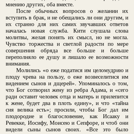
мнению других, оба вместе.
После обычных вопросов о желании их
вступить в брак, и не обещались ли они другим, и
их странно для них самих звучавших ответов
началась новая служба. Кити слушала слова
молитвы, желая понять их смысл, но не могла.
Чувство торжества и светлой радости по мере
совершения обряда все больше и больше
переполняло ее душу и лишало ее возможности
внимания.
Молились «о еже податися им целомудрию и
плоду чрева на пользу, о еже возвеселитися им
видением сынов и дщерей». Упоминалось о том,
что Бог сотворил жену из ребра Адама, и «сего
ради оставит человек отца и матерь и прилепится
к жене, будет два в плоть едину», и что «тайна
сия велика есть»; просили, чтобы Бог дал им
плодородие и благословение, как Исааку и
Ревекке, Иосифу, Моисею и Сепфоре, и чтоб они
видели сыны сынов своих. «Все это было