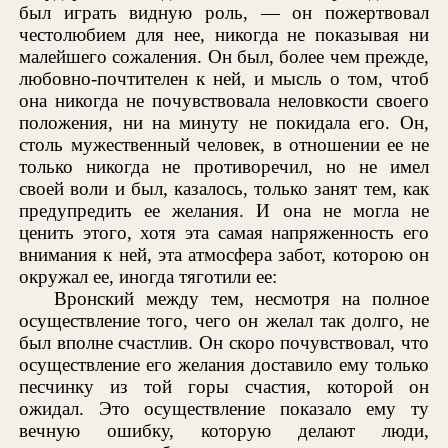
был играть видную роль, — он пожертвовал
честолюбием для нее, никогда не показывая ни
малейшего сожаления. Он был, более чем прежде,
любовно-почтителен к ней, и мысль о том, чтоб
она никогда не почувствовала неловкости своего
положения, ни на минуту не покидала его. Он,
столь мужественный человек, в отношении ее не
только никогда не противоречил, но не имел
своей воли и был, казалось, только занят тем, как
предупредить ее желания. И она не могла не
ценить этого, хотя эта самая напряженность его
внимания к ней, эта атмосфера забот, которою он
окружал ее, иногда тяготили ее:
Вронский между тем, несмотря на полное
осуществление того, чего он желал так долго, не
был вполне счастлив. Он скоро почувствовал, что
осуществление его желания доставило ему только
песчинку из той горы счастия, которой он
ожидал. Это осуществление показало ему ту
вечную ошибку, которую делают люди,