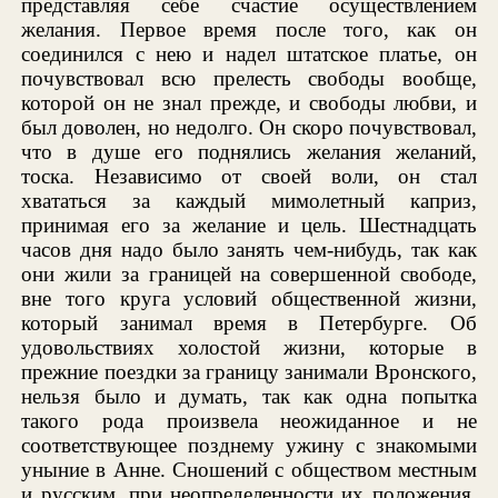
представляя себе счастие осуществлением
желания. Первое время после того, как он
соединился с нею и надел штатское платье, он
почувствовал всю прелесть свободы вообще,
которой он не знал прежде, и свободы любви, и
был доволен, но недолго. Он скоро почувствовал,
что в душе его поднялись желания желаний,
тоска. Независимо от своей воли, он стал
хвататься за каждый мимолетный каприз,
принимая его за желание и цель. Шестнадцать
часов дня надо было занять чем-нибудь, так как
они жили за границей на совершенной свободе,
вне того круга условий общественной жизни,
который занимал время в Петербурге. Об
удовольствиях холостой жизни, которые в
прежние поездки за границу занимали Вронского,
нельзя было и думать, так как одна попытка
такого рода произвела неожиданное и не
соответствующее позднему ужину с знакомыми
уныние в Анне. Сношений с обществом местным
и русским, при неопределенности их положения,