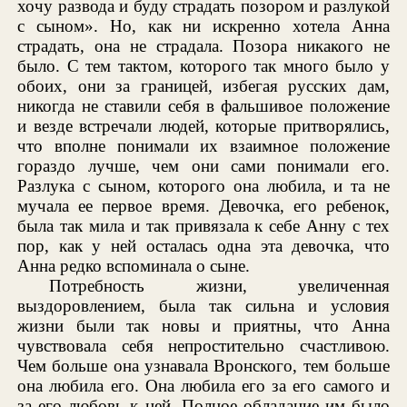
хочу развода и буду страдать позором и разлукой
с сыном». Но, как ни искренно хотела Анна
страдать, она не страдала. Позора никакого не
было. С тем тактом, которого так много было у
обоих, они за границей, избегая русских дам,
никогда не ставили себя в фальшивое положение
и везде встречали людей, которые притворялись,
что вполне понимали их взаимное положение
гораздо лучше, чем они сами понимали его.
Разлука с сыном, которого она любила, и та не
мучала ее первое время. Девочка, его ребенок,
была так мила и так привязала к себе Анну с тех
пор, как у ней осталась одна эта девочка, что
Анна редко вспоминала о сыне.
Потребность жизни, увеличенная
выздоровлением, была так сильна и условия
жизни были так новы и приятны, что Анна
чувствовала себя непростительно счастливою.
Чем больше она узнавала Вронского, тем больше
она любила его. Она любила его за его самого и
за его любовь к ней. Полное обладание им было