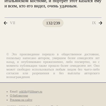
итальянском костюме, и портрет этот казался ему
и всем, кто его видел, очень удачным.
VII
IX
132/239
© Это произведение перешло в общественное достояние,
поскольку написано автором, умершим более семидесяти лет
назад, и опубликовано прижизненно, либо посмертно, но с
момента публикации также прошло более семидесяти лет. Оно
может свободно использоваться любым лицом без чьего-либо
согласия или разрешения и без выплаты авторского
вознаграждения.
Email:
otklik@ilibrary.ru
О библиотеке
Реклама на сайте