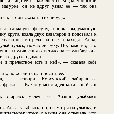
ою, и лицо ее выражало это. Когда Вронский
 мазурке, он не вдруг узнал ее — так она
 ей, чтобы сказать что-нибудь.
оряя сложную фигуру, вновь выдуманную
у круга, взяла двух кавалеров и подозвала к
пуганно смотрела на нее, подходя. Анна,
улыбнулась, пожав ей руку. Но, заметив, что
яния и удивления ответило на ее улыбку, она
рила с другою дамой.
ое и прелестное есть в ней», — сказала себе
ать, но хозяин стал просить ее.
, — заговорил Корсунский, забирая ее
о фрака. — Какая у меня идея котильона! Un
, стараясь увлечь ее. Хозяин улыбался
ла Анна, улыбаясь; но, несмотря на улыбку, и
шительному тону, с каким она отвечала, что