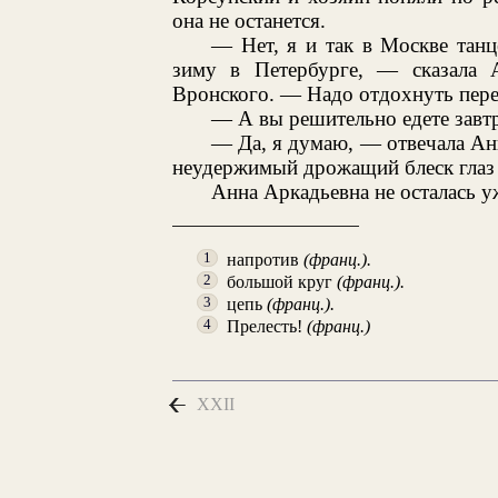
она не останется.
— Нет, я и так в Москве тан
зиму в Петербурге, — сказала А
Вронского. — Надо отдохнуть пере
— А вы решительно едете завт
— Да, я думаю, — отвечала Анн
неудержимый дрожащий блеск глаз и
Анна Аркадьевна не осталась у
напротив
(франц.).
1
большой круг
(франц.).
2
цепь
(франц.).
3
Прелесть!
(франц.)
4
XXII