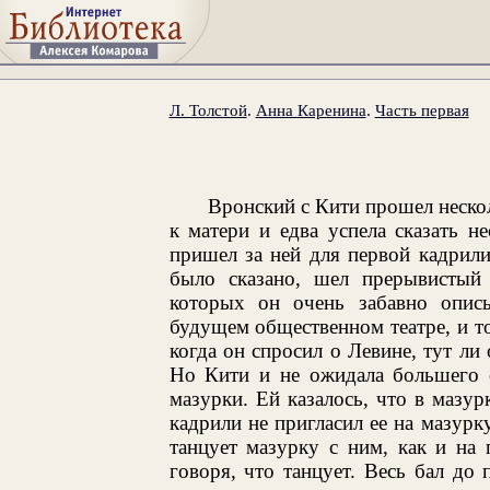
Л. Толстой
.
Анна Каренина
.
Часть первая
Вронский с Кити прошел нескол
к матери и едва успела сказать н
пришел за ней для первой кадрили
было сказано, шел прерывистый
которых он очень забавно описы
будущем общественном театре, и то
когда он спросил о Левине, тут ли 
Но Кити и не ожидала большего о
мазурки. Ей казалось, что в мазур
кадрили не пригласил ее на мазурку
танцует мазурку с ним, как и на 
говоря, что танцует. Весь бал д