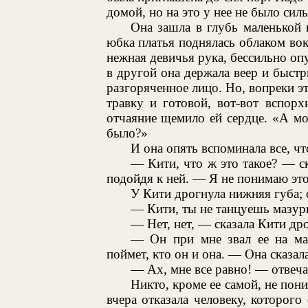
домой, но на это у нее не было сил
Она зашла в глубь маленькой 
юбка платья поднялась облаком вокр
нежная девичья рука, бессильно оп
в другой она держала веер и быст
разгоряченное лицо. Но, вопреки э
травку и готовой, вот-вот вспор
отчаяние щемило ей сердце. «А мо
было?»
И она опять вспоминала все, чт
— Кити, что ж это такое? — с
подойдя к ней. — Я не понимаю это
У Кити дрогнула нижняя губа; 
— Кити, ты не танцуешь мазур
— Нет, нет, — сказала Кити др
— Он при мне звал ее на маз
поймет, кто он и она. — Она сказал
— Ах, мне все равно! — отвеча
Никто, кроме ее самой, не пони
вчера отказала человеку, которого