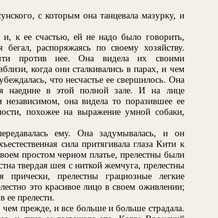
нского, с которым она танцевала мазурку, и
 и, к ее счастью, ей не надо было говорить,
 бегал, распоряжаясь по своему хозяйству.
ти против нее. Она видела их своими
близи, когда они сталкивались в парах, и чем
убеждалась, что несчастье ее свершилось. Она
бя наедине в этой полной зале. И на лице
и независимом, она видела то поразившее ее
ости, похожее на выражение умной собаки,
ередавалась ему. Она задумывалась, и он
хъестественная сила притягивала глаза Кити к
своем простом черном платье, прелестны были
стна твердая шея с ниткой жемчуга, прелестны
я прически, прелестны грациозные легкие
лестно это красивое лицо в своем оживлении;
в ее прелести.
 чем прежде, и все больше и больше страдала.