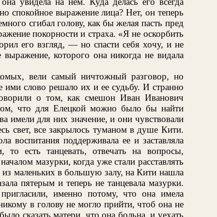
 она увидела на нем. Куда делась его всегда
чно спокойное выражение лица? Нет, он теперь
емного сгибал голову, как бы желая пасть пред
ражение покорности и страха. «Я не оскорбить
рил его взгляд, — но спасти себя хочу, и не
е выражение, которого она никогда не видала
омых, вели самый ничтожный разговор, но
е ими слово решало их и ее судьбу. И странно
говорили о том, как смешон Иван Иванович
том, что для Елецкой можно было бы найти
ва имели для них значение, и они чувствовали
весь свет, все закрылось туманом в душе Кити.
ла воспитания поддерживала ее и заставляла
и, то есть танцевать, отвечать на вопросы,
началом мазурки, когда уже стали расставлять
 из маленьких в большую залу, на Кити нашла
зала пятерым и теперь не танцевала мазурки.
пригласили, именно потому, что она имела
никому в голову не могло прийти, чтоб она не
ыло сказать матери, что она больна, и уехать