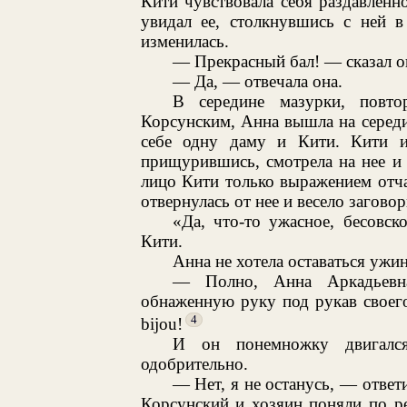
Кити чувствовала себя раздавленн
увидал ее, столкнувшись с ней в
изменилась.
— Прекрасный бал! — сказал он
— Да, — отвечала она.
В середине мазурки, повт
Корсунским, Анна вышла на середин
себе одну даму и Кити. Кити ис
прищурившись, смотрела на нее и 
лицо Кити только выражением отча
отвернулась от нее и весело загово
«Да, что-то ужасное, бесовск
Кити.
Анна не хотела оставаться ужин
— Полно, Анна Аркадьевна
обнаженную руку под рукав своег
4
bijou!
И он понемножку двигался
одобрительно.
— Нет, я не останусь, — ответи
Корсунский и хозяин поняли по ре