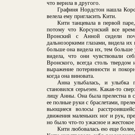
что верила в другого.
Графиня Нордстон нашла Корсу
велела ему пригласить Кити.
Кити танцевала в первой паре,
потому что Корсунский все время
Вронский с Анной сидели поч
дальнозоркими глазами, видела их в
больше она видела их, тем больше 
видела, что они чувствовали се
Вронского, всегда столь твердом 
выражение потерянности и покорн
когда она виновата.
Анна улыбалась, и улыбка п
становился серьезен. Какая-то свер
лицу Анны. Она была прелестна в 
ее полные руки с браслетами, преле
вьющиеся волосы расстроившейс
движения маленьких ног и рук, пре
но было что-то ужасное и жестокое 
Кити любовалась ею еще более,