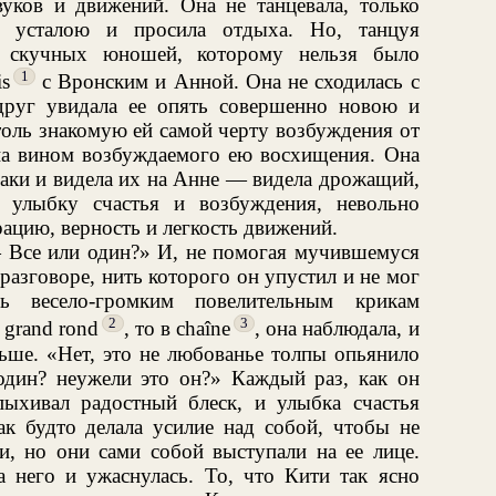
вуков и движений. Она не танцевала, только
м усталою и просила отдыха. Но, танцуя
 скучных юношей, которому нельзя было
1
is
с Вронским и Анной. Она не сходилась с
друг увидала ее опять совершенно новою и
толь знакомую ей самой черту возбуждения от
яна вином возбуждаемого ею восхищения. Она
знаки и видела их на Анне — видела дрожащий,
 улыбку счастья и возбуждения, невольно
ацию, верность и легкость движений.
— Все или один?» И, не помогая мучившемуся
разговоре, нить которого он упустил и не мог
ь весело-громким повелительным крикам
2
3
 grand rond
, то в chaîne
, она наблюдала, и
ьше. «Нет, это не любованье толпы опьянило
 один? неужели это он?» Каждый раз, как он
пыхивал радостный блеск, и улыбка счастья
ак будто делала усилие над собой, чтобы не
и, но они сами собой выступали на ее лице.
 него и ужаснулась. То, что Кити так ясно