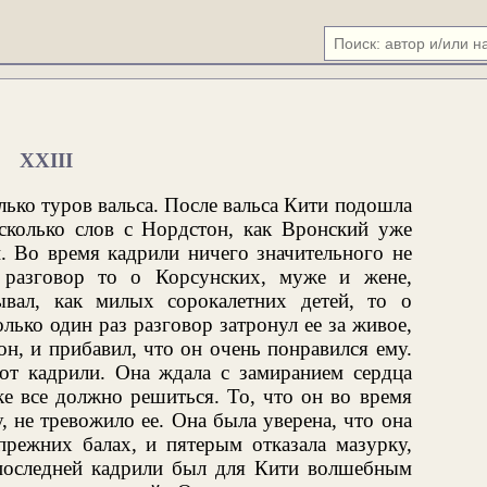
XXIII
ько туров вальса. После вальса Кити подошла
есколько слов с Нордстон, как Вронский уже
. Во время кадрили ничего значительного не
 разговор то о Корсунских, муже и жене,
вал, как милых сорокалетних детей, то о
лько один раз разговор затронул ее за живое,
он, и прибавил, что он очень понравился ему.
т кадрили. Она ждала с замиранием сердца
ке все должно решиться. То, что он во время
, не тревожило ее. Она была уверена, что она
прежних балах, и пятерым отказала мазурку,
о последней кадрили был для Кити волшебным