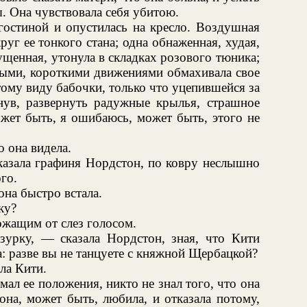
ы. Она чувствовала себя убитою.
гостиной и опустилась на кресло. Воздушная
уг ее тонкого стана; одна обнаженная, худая,
ущенная, утонула в складках розового тюника;
рыми, короткими движениями обмахивала свое
тому виду бабочки, только что уцепившейся за
хнув, развернуть радужные крылья, страшное
жет быть, я ошибаюсь, может быть, этого не
о она видела.
казала графиня Нордстон, по ковру неслышно
го.
она быстро встала.
ку?
ожащим от слез голосом.
урку, — сказала Нордстон, зная, что Кити
а: разве вы не танцуете с княжной Щербацкой?
ла Кити.
мал ее положения, никто не знал того, что она
 она, может быть, любила, и отказала потому,