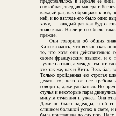
представлялось в зеркале ее лица,
спокойная, твердая манера и беспе
каждый раз, как обращался к ней, н
ней, и во взгляде его было одно вы
хочу, — каждый раз как будто гово
знаю как». На лице его было тако
прежде.
Они говорили об общих знак
Кити казалось, что всякое сказанно
то, что хотя они действительно 
своим французским языком, и о 
лучше партию, а между тем эти сло
это так же, как и Кити. Весь бал, 
Только пройденная ею строгая шко
делать то, чего от нее требовал
говорить, даже улыбаться. Но пред 
стулья и некоторые пары двинулись
минута отчаяния и ужаса. Она отка
Даже не было надежды, чтоб ее 
слишком большой успех в свете, и 
была приглашена до сих пор. Надо б