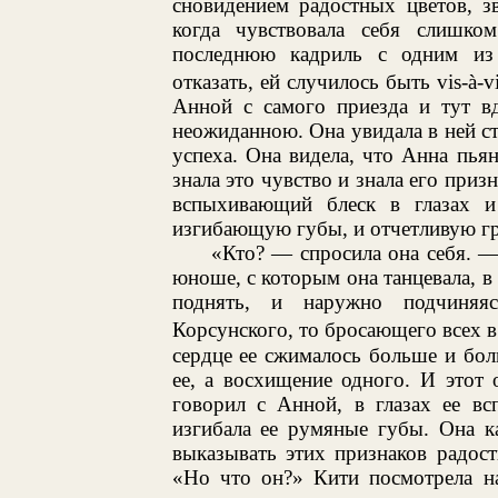
сновидением радостных цветов, з
когда чувствовала себя слишко
последнюю кадриль с одним из
отказать, ей случилось быть vis-à-v
Анной с самого приезда и тут в
неожиданною. Она увидала в ней с
успеха. Она видела, что Анна пь
знала это чувство и знала его при
вспыхивающий блеск в глазах и
изгибающую губы, и отчетливую гр
«Кто? — спросила она себя. 
юноше, с которым она танцевала, в 
поднять, и наружно подчиняяс
Корсунского, то бросающего всех в
сердце ее сжималось больше и бол
ее, а восхищение одного. И этот
говорил с Анной, в глазах ее вс
изгибала ее румяные губы. Она к
выказывать этих признаков радост
«Но что он?» Кити посмотрела на