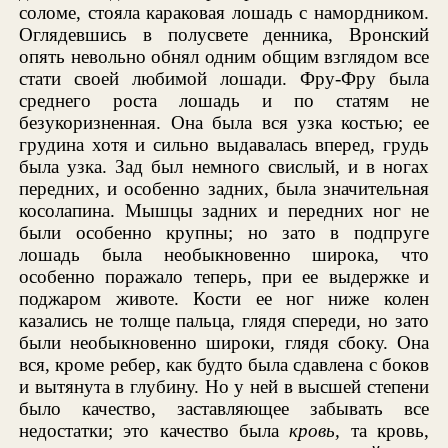
соломе, стояла караковая лошадь с намордником.
Оглядевшись в полусвете денника, Вронский
опять невольно обнял одним общим взглядом все
стати своей любимой лошади. Фру-Фру была
среднего роста лошадь и по статям не
безукоризненная. Она была вся узка костью; ее
грудина хотя и сильно выдавалась вперед, грудь
была узка. Зад был немного свислый, и в ногах
передних, и особенно задних, была значительная
косолапина. Мышцы задних и передних ног не
были особенно крупны; но зато в подпруге
лошадь была необыкновенно широка, что
особенно поражало теперь, при ее выдержке и
поджаром животе. Кости ее ног ниже колен
казались не толще пальца, глядя спереди, но зато
были необыкновенно широки, глядя сбоку. Она
вся, кроме ребер, как будто была сдавлена с боков
и вытянута в глубину. Но у ней в высшей степени
было качество, заставляющее забывать все
недостатки; это качество была
кровь,
та кровь,