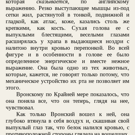
которая
сказывается,
по английскому
выражению. Резко выступающие мышцы из-под
сетки жил, растянутой в тонкой, подвижной и
гладкой, как атлас, коже, казались столь же
крепкими, как кость. Сухая голова ее с
выпуклыми блестящими, веселыми глазами
расширялась у храпа в выдающиеся ноздри с
налитою внутри кровью перепонкой. Во всей
фигуре и в особенности в голове ее было
определенное энергическое и вместе нежное
выражение. Она была одно из тех животных,
которые, кажется, не говорят только потому, что
механическое устройство их рта не позволяет им
этого.
Вронскому по Крайней мере показалось, что
она поняла все, что он теперь, глядя на нее,
чувствовал.
Как только Вронский вошел к ней, она
глубоко втянула в себя воздух и, скашивая свой
выпуклый глаз так, что белок налился кровью, с
противоположной стороны глядела на вошедших,