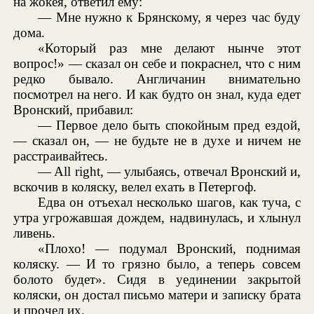
на жокея, ответил ему:
— Мне нужно к Брянскому, я через час буду
дома.
«Который раз мне делают нынче этот
вопрос!» — сказал он себе и покраснел, что с ним
редко бывало. Англичанин внимательно
посмотрел на него. И как будто он знал, куда едет
Вронский, прибавил:
— Первое дело быть спокойным пред ездой,
— сказал он, — не будьте не в духе и ничем не
расстраивайтесь.
— All right, — улыбаясь, отвечал Вронский и,
вскочив в коляску, велел ехать в Петергоф.
Едва он отъехал несколько шагов, как туча, с
утра угрожавшая дождем, надвинулась, и хлынул
ливень.
«Плохо! — подумал Вронский, поднимая
коляску. — И то грязно было, а теперь совсем
болото будет». Сидя в уединении закрытой
коляски, он достал письмо матери и записку брата
и прочел их.