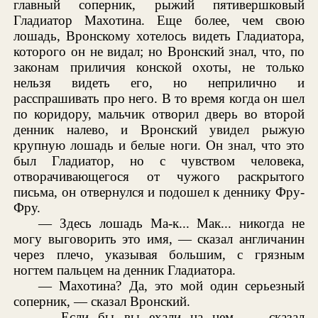
главный соперник, рыжий пятивершковый
Гладиатор Махотина. Еще более, чем свою
лошадь, Вронскому хотелось видеть Гладиатора,
которого он не видал; но Вронский знал, что, по
законам приличия конской охоты, не только
нельзя видеть его, но неприлично и
расспрашивать про него. В то время когда он шел
по коридору, мальчик отворил дверь во второй
денник налево, и Вронский увидел рыжую
крупную лошадь и белые ноги. Он знал, что это
был Гладиатор, но с чувством человека,
отворачивающегося от чужого раскрытого
письма, он отвернулся и подошел к деннику Фру-
Фру.
— Здесь лошадь Ма-к... Мак... никогда не
могу выговорить это имя, — сказал англичанин
через плечо, указывая большим, с грязным
ногтем пальцем на денник Гладиатора.
— Махотина? Да, это мой один серьезный
соперник, — сказал Вронский.
— Если бы вы ехали на нем, — сказал