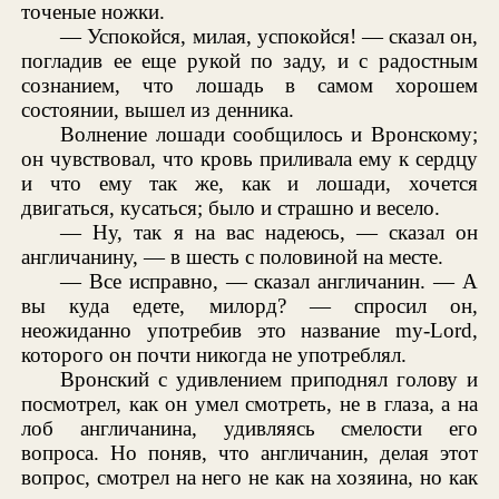
точеные ножки.
— Успокойся, милая, успокойся! — сказал он,
погладив ее еще рукой по заду, и с радостным
сознанием, что лошадь в самом хорошем
состоянии, вышел из денника.
Волнение лошади сообщилось и Вронскому;
он чувствовал, что кровь приливала ему к сердцу
и что ему так же, как и лошади, хочется
двигаться, кусаться; было и страшно и весело.
— Ну, так я на вас надеюсь, — сказал он
англичанину, — в шесть с половиной на месте.
— Все исправно, — сказал англичанин. — А
вы куда едете, милорд? — спросил он,
неожиданно употребив это название my-Lord,
которого он почти никогда не употреблял.
Вронский с удивлением приподнял голову и
посмотрел, как он умел смотреть, не в глаза, а на
лоб англичанина, удивляясь смелости его
вопроса. Но поняв, что англичанин, делая этот
вопрос, смотрел на него не как на хозяина, но как