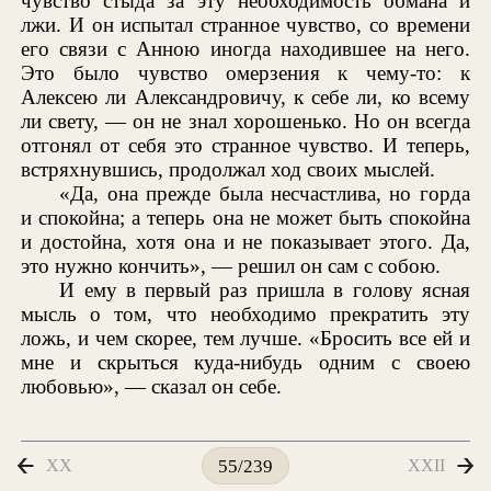
чувство стыда за эту необходимость обмана и
лжи. И он испытал странное чувство, со времени
его связи с Анною иногда находившее на него.
Это было чувство омерзения к чему-то: к
Алексею ли Александровичу, к себе ли, ко всему
ли свету, — он не знал хорошенько. Но он всегда
отгонял от себя это странное чувство. И теперь,
встряхнувшись, продолжал ход своих мыслей.
«Да, она прежде была несчастлива, но горда
и спокойна; а теперь она не может быть спокойна
и достойна, хотя она и не показывает этого. Да,
это нужно кончить», — решил он сам с собою.
И ему в первый раз пришла в голову ясная
мысль о том, что необходимо прекратить эту
ложь, и чем скорее, тем лучше. «Бросить все ей и
мне и скрыться куда-нибудь одним с своею
любовью», — сказал он себе.
XX
XXII
55/239