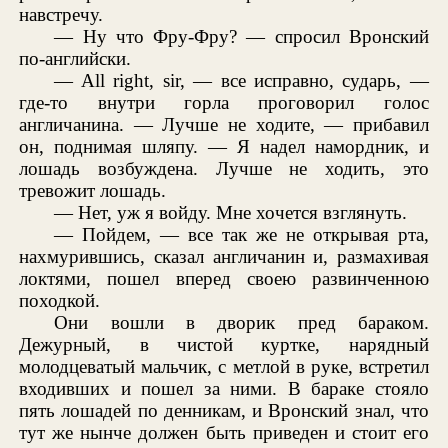
навстречу.
— Ну что Фру-Фру? — спросил Вронский
по-английски.
— All right, sir, — все исправно, сударь, —
где-то внутри горла проговорил голос
англичанина. — Лучше не ходите, — прибавил
он, поднимая шляпу. — Я надел намордник, и
лошадь возбуждена. Лучше не ходить, это
тревожит лошадь.
— Нет, уж я войду. Мне хочется взглянуть.
— Пойдем, — все так же не открывая рта,
нахмурившись, сказал англичанин и, размахивая
локтями, пошел вперед своею развинченною
походкой.
Они вошли в дворик пред бараком.
Дежурный, в чистой куртке, нарядный
молодцеватый мальчик, с метлой в руке, встретил
входивших и пошел за ними. В бараке стояло
пять лошадей по денникам, и Вронский знал, что
тут же нынче должен быть приведен и стоит его