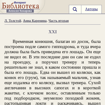
Авторы
Л. Толстой
.
Анна Каренина
.
Часть вторая
XXI
Временная конюшня, балаган из досок, была
построена подле самого гипподрома, и туда вчера
должна была быть приведена его лошадь. Он еще
не видел ее. В эти последние дни он сам не ездил
на проездку, а поручил тренеру и теперь
решительно не знал, в каком состоянии пришла и
была его лошадь. Едва он вышел из коляски, как
конюх его (грум), так называемый мальчик, узнав
еще издалека его коляску, вызвал тренера. Сухой
англичанин в высоких сапогах и в короткой
жакетке, с клочком волос, оставленным только
под подбородком, неумелою походкой жокеев,
растопыривая локти и раскачиваясь, вышел