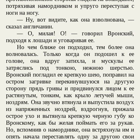
потряхивая намордником и упруго переступая с
ноги на ногу.
— Ну, вот видите, как она взволнована, —
сказал англичанин.
— О, милая! О! — говорил Вронский,
подходя к лошади и уговаривая ее.
Но чем ближе он подходил, тем более она
волновалась. Только когда он подошел к ее
голове, она вдруг затихла, и мускулы ее
затряслись под тонкою, нежною шерстью.
Вронский погладил ее крепкую шею, поправил на
остром загривке перекинувшуюся на другую
сторону прядь гривы и придвинулся лицом к ее
растянутым, тонким, как крыло летучей мыши,
ноздрям. Она звучно втянула и выпустила воздух
из напряженных ноздрей, вздрогнув, прижала
острое ухо и вытянула крепкую черную губу ко
Вронскому, как бы желая поймать его за рукав.
Но, вспомнив о наморднике, она встряхнула им и
опять начала переставлять одну за другою свои