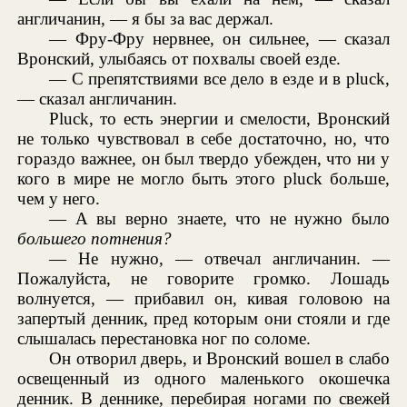
англичанин, — я бы за вас держал.
— Фру-Фру нервнее, он сильнее, — сказал
Вронский, улыбаясь от похвалы своей езде.
— С препятствиями все дело в езде и в pluck,
— сказал англичанин.
Pluck, то есть энергии и смелости, Вронский
не только чувствовал в себе достаточно, но, что
гораздо важнее, он был твердо убежден, что ни у
кого в мире не могло быть этого pluck больше,
чем у него.
— А вы верно знаете, что не нужно было
большего потнения?
— Не нужно, — отвечал англичанин. —
Пожалуйста, не говорите громко. Лошадь
волнуется, — прибавил он, кивая головою на
запертый денник, пред которым они стояли и где
слышалась перестановка ног по соломе.
Он отворил дверь, и Вронский вошел в слабо
освещенный из одного маленького окошечка
денник. В деннике, перебирая ногами по свежей