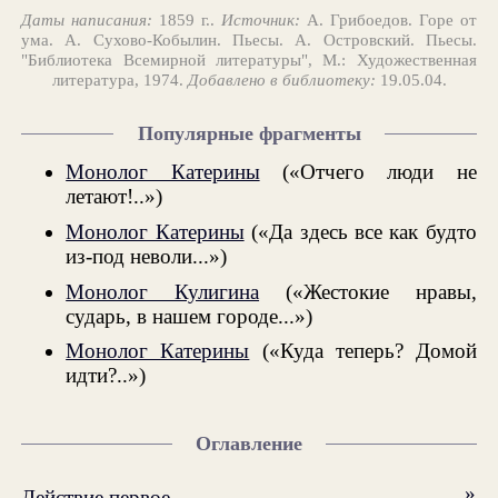
Даты написания:
1859 г..
Источник:
А. Грибоедов. Горе от
ума. А. Сухово-Кобылин. Пьесы. А. Островский. Пьесы.
"Библиотека Всемирной литературы", М.: Художественная
литература, 1974.
Добавлено в библиотеку:
19.05.04.
Популярные фрагменты
Монолог Катерины
(«Отчего люди не
летают!..»)
Монолог Катерины
(«Да здесь все как будто
из-под неволи...»)
Монолог Кулигина
(«Жестокие нравы,
сударь, в нашем городе...»)
Монолог Катерины
(«Куда теперь? Домой
идти?..»)
Оглавление
»
Действие первое