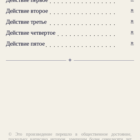
»
Действие второе
»
Действие третье
»
Действие четвертое
»
Действие пятое
✦
© Это произведение перешло в общественное достояние,
поскольку написано автором, умершим более семидесяти лет