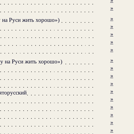
»
»
»
 на Руси жить хорошо»)
»
»
»
»
»
му на Руси жить хорошо»)
»
»
»
»
вяторусский
»
»
»
»
»