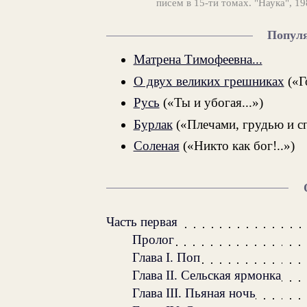
писем в 15-ти томах. "Наука", 19
Попул
Матрена Тимофеевна...
О двух великих грешниках
(«Г
Русь
(«Ты и убогая...»)
Бурлак
(«Плечами, грудью и сп
Соленая
(«Никто как бог!..»)
Часть первая
Пролог
Глава I. Поп
Глава II. Сельская ярмонка
Глава III. Пьяная ночь