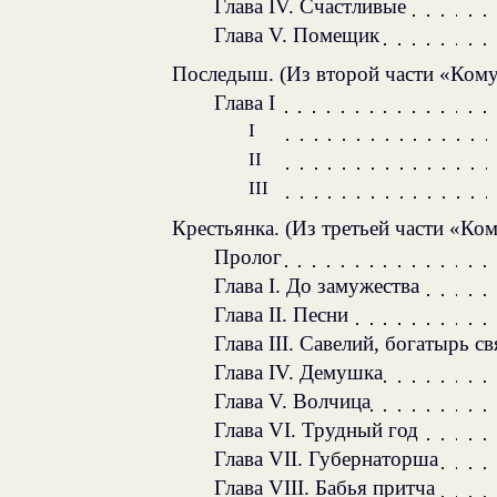
Глава IV. Счастливые
Глава V. Помещик
Последыш. (Из второй части «Кому
Глава I
I
II
III
Крестьянка. (Из третьей части «Ко
Пролог
Глава I. До замужества
Глава II. Песни
Глава III. Савелий, богатырь с
Глава IV. Демушка
Глава V. Волчица
Глава VI. Трудный год
Глава VII. Губернаторша
Глава VIII. Бабья притча