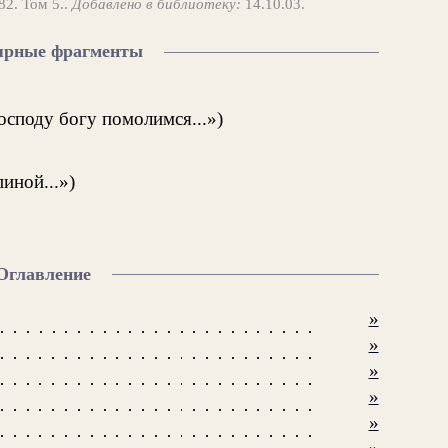
82. Том 5..
Добавлено в библиотеку:
14.10.03.
ярные фрагменты
осподу богу помолимся...»)
иной...»)
Оглавление
»
»
»
»
»