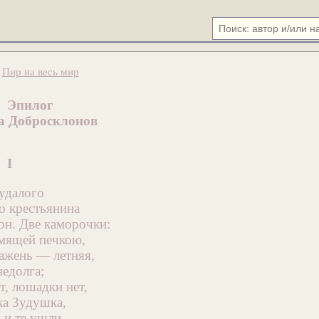
.
Пир на весь мир
Эпилог
а Добросклонов
I
худалого
о крестьянина
н. Две каморочки:
мящей печкою,
сажень — летняя,
недолга;
т, лошадки нет,
ка Зудушка,
 и те ушли.