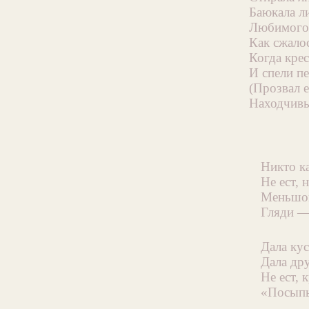
Баюкала л
Любимого 
Как сжалос
Когда кре
И спели п
(Прозвал 
Находчивы
Никто ка
Не ест, 
Меньшой
Гляди —
Дала кус
Дала др
Не ест, 
«Посыпь