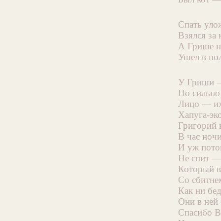
Спать уло
Взялся за
А Грише н
Ушел в пол
У Гриши —
Но сильно
Лицо — их
Хапуга-эк
Григорий 
В час ноч
И уж пото
Не спит —
Который в
Со сбитне
Как ни бед
Они в ней 
Спасибо В