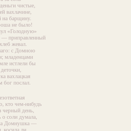
деньги чистые,
ей вахлачине,
 на барщину.
роша не было!
нул «Голодную»
и — приправленный
леб жевал.
лаго: с Домною
м; младенцами
мле истлели бы
 деточки,
ка вахлацкая
 бог послал.
езответная
о, кто чем-нибудь
в черный день,
 о соли думала,
ла Домнушка —
, косила ли,