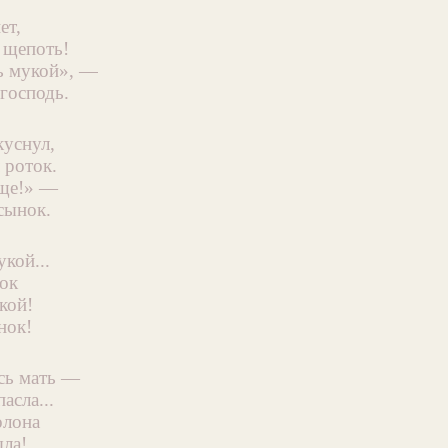
ет,
 щепоть!
 мукой», —
господь.
куснул,
 роток.
ще!» —
сынок.
кой...
сок
кой!
нок!
сь мать —
асла...
олона
ла!..