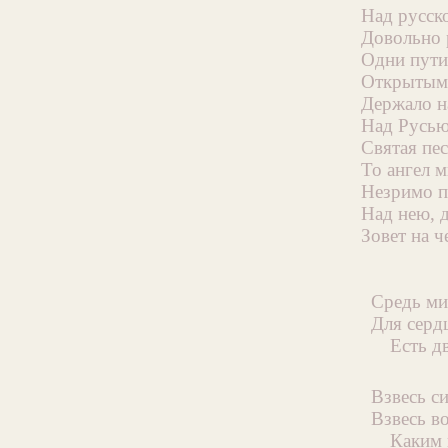
Над русск
Довольно 
Одни пути
Открытым
Держало н
Над Русь
Святая пе
То ангел 
Незримо 
Над нею, 
Зовет на ч
Средь ми
Для серд
Есть д
Взвесь с
Взвесь в
Каким 