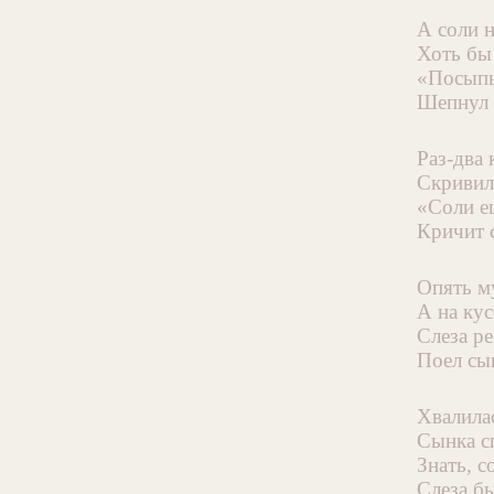
А соли н
Хоть бы
«Посыпь
Шепнул 
Раз-два 
Скривил
«Соли е
Кричит 
Опять му
А на ку
Слеза ре
Поел сы
Хвалила
Сынка сп
Знать, с
Слеза бы