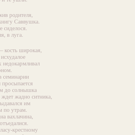
жив родителя,
 книгу Саввушка.
е сиделося.
я, в луга.
 кость широкая,
 исхудалое
 недокармливал
оном.
в семинарии
и просыпается
м до солнышка
 ждет жадно ситника,
ыдавался им
м по утрам.
на вахлачина,
отъедалися.
ласу-крестному