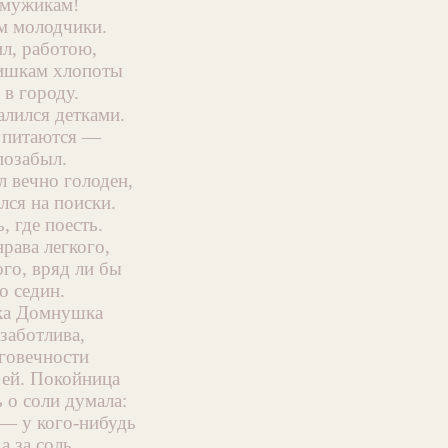
 мужикам!
м молодчики.
ил, работою,
ишкам хлопоты
в городу.
алился детками.
 питаются —
позабыл.
л вечно голоден,
лся на поиски.
, где поесть.
рава легкого,
го, вряд ли бы
о седин.
ка Домнушка
заботлива,
лговечности
 ей. Покойница
 о соли думала:
 — у кого-нибудь
а за соль