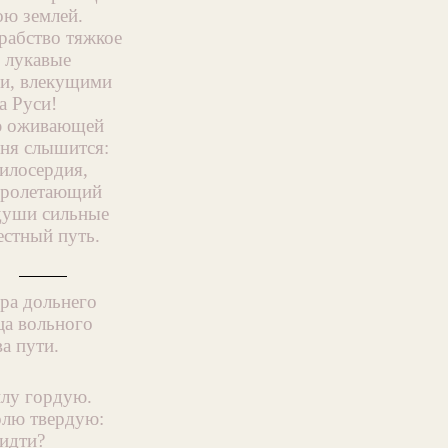
ою землей.
рабство тяжкое
 лукавые
и, влекущими
а Руси!
ю оживающей
сня слышится:
милосердия,
пролетающий
души сильные
естный путь.
ра дольнего
ца вольного
ва пути.
илу гордую.
олю твердую:
идти?