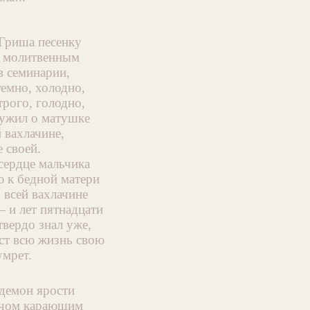
Гриша песенку
 молитвенным
в семинарии,
темно, холодно,
трого, голодно,
ужил о матушке
 вахлачине,
 своей.
сердце мальчика
 к бедной матери
 всей вахлачине
 и лет пятнадцати
твердо знал уже,
ст всю жизнь свою
умрет.
демон ярости
ечом карающим