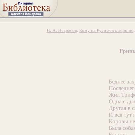
Н. А. Некрасов
.
Кому на Руси жить хорошо
Гриш
Беднее за
Последнег
Жил Трифо
Одна с ды
Другая в 
И вся тут 
Коровы не
Была соба
Был кот —