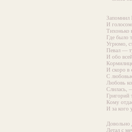
Запомнил 
И голосом
Тихонько 
Где было 
Угрюмо, с
Певал — т
И обо всей
Кормилице
И скоро в 
С любовью
Любовь ко
Слилась, —
Григорий 
Кому отда
И за кого 
Довольно 
Летал с м