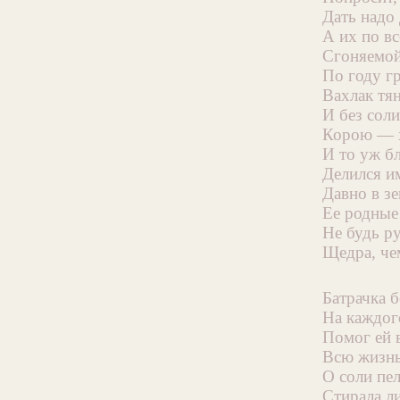
Дать надо 
А их по вс
Сгоняемой
По году г
Вахлак тя
И без сол
Корою — х
И то уж б
Делился и
Давно в зе
Ее родные
Не будь ру
Щедра, чем
Батрачка б
На каждог
Помог ей 
Всю жизнь
О соли пе
Стирала ли