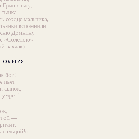
и Гришеньку,
сынка.
ь сердце мальчика,
стьянки вспомнили
есню Домнину
ее «Соленою»
й вахлак).
СОЛЕНАЯ
к бог!
не пьет
 сынок,
 умрет!
ок,
угой —
кричит:
 сольцой!»