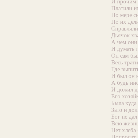
И прочим
Платили и
По мере с
По их дел
Справляли 
Дьячок хв
А чем они
И думать 
Он сам бы
Весь трати
Где выпить
И был он н
А будь ино
И дожил д
Его хозяй
Была куда 
Зато и до
Бог не дал
Всю жизнь
Нет хлеба
Попросит, 