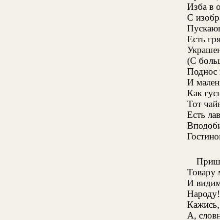
Изба в 
С изобр
Пускающ
Есть гр
Украшен
(С боль
Поднос 
И мален
Как гус
Тот чай
Есть ла
Вподоби
Гостиног
Пришл
Товару 
И види
Народу!
Кажись,
А, слов