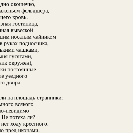
одно окошечко,
аженьем фельдшера,
его кровь.
язная гостиница,
ная вывеской
шим носатым чайником
в руках подносчика,
ькими чашками,
ыня гусятами,
ник окружен),
вки постоянные
е уездного
о двора...
и на площадь странники:
много всякого
мо-невидимо
 Не потеха ли?
 нет ходу крестного.
но пред иконами.