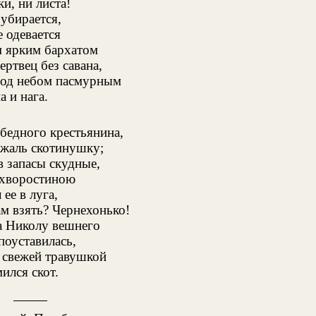
и, ни листа!
 убирается,
е одевается
 ярким бархатом
ертвец без савана,
од небом пасмурным
а и нага.
бедного крестьянина,
жаль скотинушку;
 запасы скудные,
 хворостиною
ее в луга,
ам взять? Чернехонько!
 Николу вешнего
поуставилась,
 свежей травушкой
ился скот.