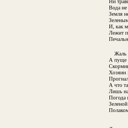
Ни травк
Вода не
Земля н
Зеленым
И, как м
Лежит п
Печальн
Жаль 
А пуще 
Скормив
Хозяин
Прогнал 
А что т
Лишь на
Погода 
Зеленой
Полаком