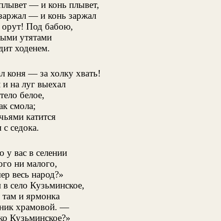
лывет — и конь плывет,
аржал — и конь заржал
 орут! Под бабою,
ыми утятами
дит ходенем.
л коня — за холку хвать!
 и на луг выехал
тело белое,
ак смола;
чьями катится
 с седока.
о у вас в селении
ого ни малого,
ер весь народ?»
в село Кузьминское,
 там и ярмонка
ник храмовой. —
ко Кузьминское?»