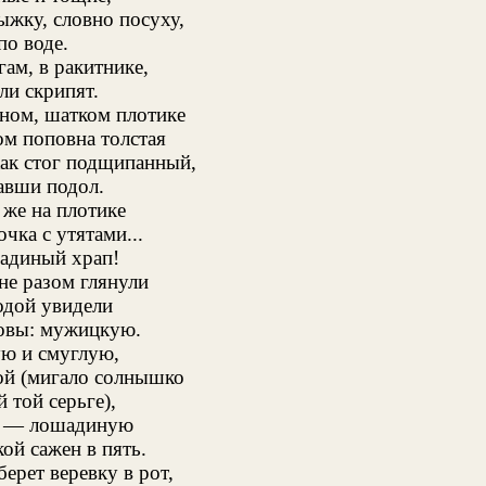
жку, словно посуху,
по воде.
гам, в ракитнике,
ли скрипят.
ном, шатком плотике
ом поповна толстая
как стог подщипанный,
авши подол.
 же на плотике
чка с утятами...
адиный храп!
не разом глянули
одой увидели
овы: мужицкую.
ю и смуглую,
ой (мигало солнышко
 той серьге),
 — лошадиную
кой сажен в пять.
ерет веревку в рот,