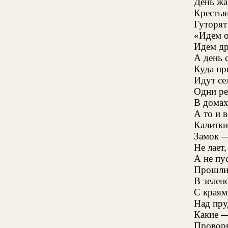
День жа
Крестья
Гуторят
«Идем о
Идем др
А день 
Куда пр
Идут се
Одни ре
В домах
А то и 
Калитки
Замок —
Не лает,
А не пу
Прошли 
В зелен
С краям
Над пру
Какие —
Проворн