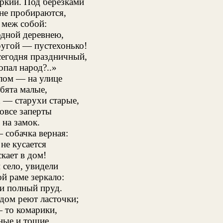
ркий. Под березками
не пробираются,
 меж собой:
дной деревнею,
угой — пустехонько!
сегодня праздничный,
опал народ?..»
лом — на улице
бята малые,
 — старухи старые,
вовсе заперты
 на замок.
 собачка верная:
 не кусается
скает в дом!
село, увидели
ой раме зеркало:
и полный пруд.
дом реют ласточки;
 то комарики,
ые и тощие,