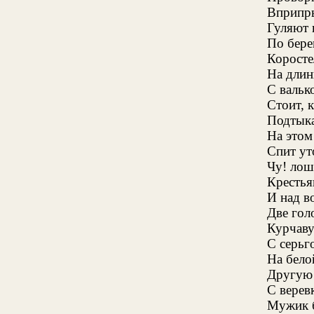
Вприпры
Гуляют 
По бере
Коросте
На длин
С вальк
Стоит, 
Подтык
На этом
Спит уто
Чу! лош
Крестья
И над в
Две гол
Курчаву
С серьг
На белой
Другую
С верев
Мужик б