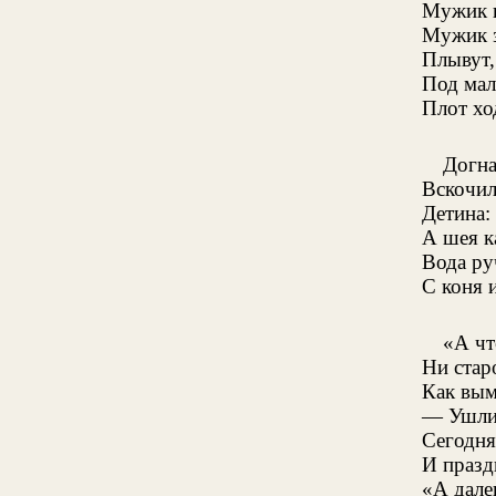
Мужик п
Мужик з
Плывут,
Под мал
Плот хо
Догна
Вскочил
Детина: 
А шея к
Вода ру
С коня и
«А чт
Ни стар
Как вым
— Ушли 
Сегодня
И празд
«А дале