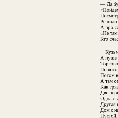
— Да бу
«Пойдем
Посмот
Решили
А про с
«Не там
Кто сча
Кузьм
А пуще 
Торгово
По косо
Потом в
А там о
Как гря
Две цер
Одна ст
Другая 
Дом с н
Пустой,