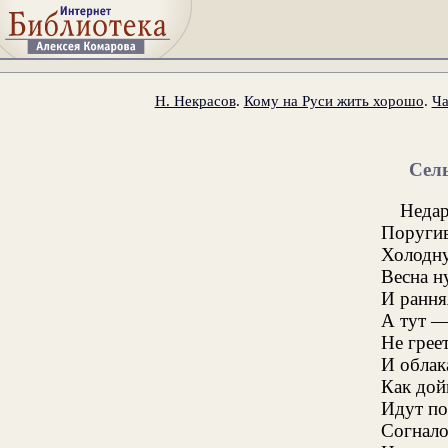
Н. Некрасов
.
Кому на Руси жить хорошо
.
Ча
Сел
Недар
Поруги
Холодну
Весна н
И рання
А тут —
Не грее
И облак
Как дой
Идут по
Согнало 