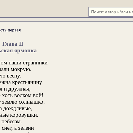
сть первая
Глава II
ьская ярмонка
ом наши странники
вали мокрую.
ю весну.
ужна крестьянину
я и дружная,
 хоть волком вой!
т землю солнышко.
а дождливые,
ные коровушки.
 небесам.
снег, а зелени