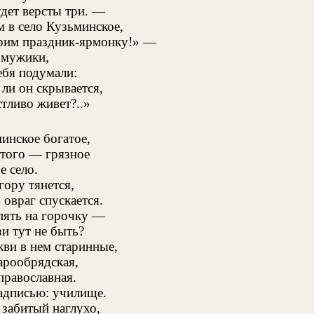
дет версты три. —
 в село Кузьминское,
рим праздник-ярмонку!» —
 мужики,
ебя подумали:
 ли он скрывается,
стливо живет?..»
инское богатое,
того — грязное
е село.
гору тянется,
 овраг спускается.
пять на горочку —
зи тут не быть?
кви в нем старинные,
арообрядская,
православная.
адписью: училище.
 забитый наглухо,