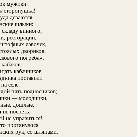
ок мужики.
ж сторонушка!
куда деваются
нские шлыки:
складу винного,
и, ресторации,
 штофных лавочек,
стоялых двориков,
скового погреба»,
 кабаков.
цать кабачников
здника поставили
на селе.
дой пять подносчиков;
чики — молодчики,
ные, дошлые,
 не поспеть,
ей не управиться!
что протянулося
нских рук, со шляпами,