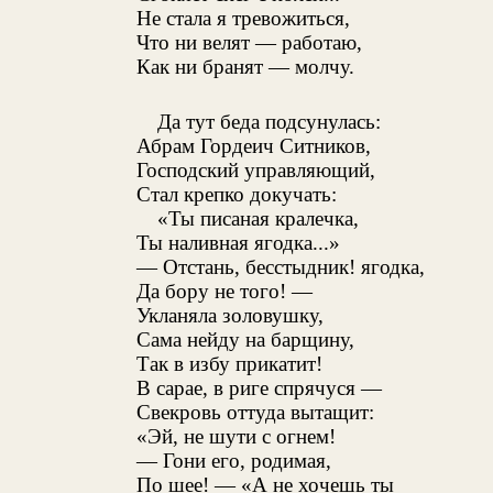
Не стала я тревожиться,
Что ни велят — работаю,
Как ни бранят — молчу.
Да тут беда подсунулась:
Абрам Гордеич Ситников,
Господский управляющий,
Стал крепко докучать:
«Ты писаная кралечка,
Ты наливная ягодка...»
— Отстань, бесстыдник! ягодка,
Да бору не того! —
Укланяла золовушку,
Сама нейду на барщину,
Так в избу прикатит!
В сарае, в риге спрячуся —
Свекровь оттуда вытащит:
«Эй, не шути с огнем!
— Гони его, родимая,
По шее! — «А не хочешь ты