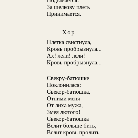
Подымается:
За шелкову плеть
Принимается.
Хор
Плетка свистнула,
Кровь пробрызнула...
Ах! лели! лели!
Кровь пробрызнула...
Свекру-батюшке
Поклонилася:
Свекор-батюшка,
Отними меня
От лиха мужа,
Змея лютого!
Свекор-батюшка
Велит больше бить,
Велит кровь пролить...