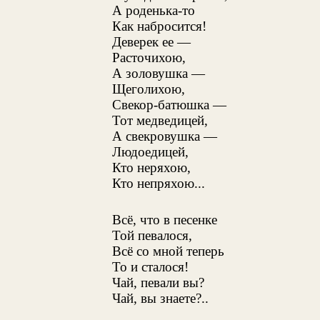
А роденька-то
Как набросится!
Деверек ее —
Расточихою,
А золовушка —
Щеголихою,
Свекор-батюшка —
Тот медведицей,
А свекровушка —
Людоедицей,
Кто неряхою,
Кто непряхою...
Всё, что в песенке
Той певалося,
Всё со мной теперь
То и сталося!
Чай, певали вы?
Чай, вы знаете?..