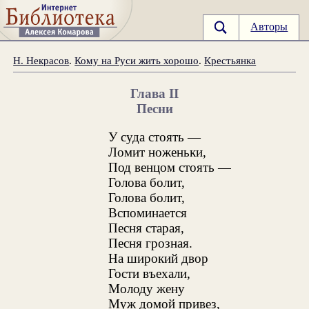
Авторы
Н. Некрасов
.
Кому на Руси жить хорошо
.
Крестьянка
Глава II
Песни
У суда стоять —
Ломит ноженьки,
Под венцом стоять —
Голова болит,
Голова болит,
Вспоминается
Песня старая,
Песня грозная.
На широкий двор
Гости въехали,
Молоду жену
Муж домой привез,