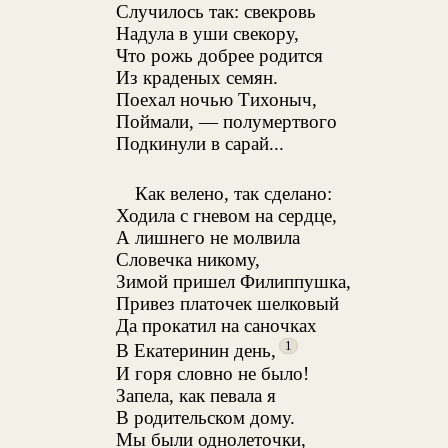
Случилось так: свекровь
Надула в уши свекору,
Что рожь добрее родится
Из краденых семян.
Поехал ночью Тихоныч,
Поймали, — полумертвого
Подкинули в сарай...
Как велено, так сделано:
Ходила с гневом на сердце,
А лишнего не молвила
Словечка никому,
Зимой пришел Филиппушка,
Привез платочек шелковый
Да прокатил на саночках
1
В Екатеринин день,
И горя словно не было!
Запела, как певала я
В родительском дому.
Мы были однолеточки,