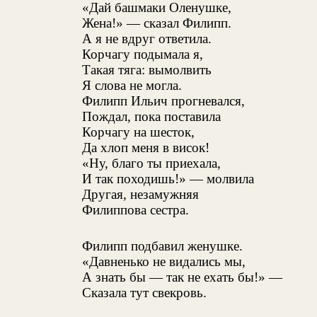
«Дай башмаки Оленушке,
Жена!» — сказал Филипп.
А я не вдруг ответила.
Корчагу подымала я,
Такая тяга: вымолвить
Я слова не могла.
Филипп Ильич прогневался,
Пождал, пока поставила
Корчагу на шесток,
Да хлоп меня в висок!
«Ну, благо ты приехала,
И так походишь!» — молвила
Другая, незамужняя
Филиппова сестра.
Филипп подбавил женушке.
«Давненько не видались мы,
А знать бы — так не ехать бы!» —
Сказала тут свекровь.