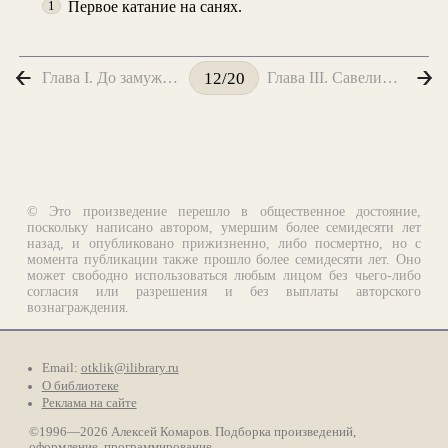
Первое катание на санях.
1
Глава I. До замужества
Глава III. Савелий, богатырь святорусский
12/20
© Это произведение перешло в общественное достояние,
поскольку написано автором, умершим более семидесяти лет
назад, и опубликовано прижизненно, либо посмертно, но с
момента публикации также прошло более семидесяти лет. Оно
может свободно использоваться любым лицом без чьего-либо
согласия или разрешения и без выплаты авторского
вознаграждения.
Email:
otklik@ilibrary.ru
О библиотеке
Реклама на сайте
©1996—2026 Алексей Комаров. Подборка произведений,
оформление, программирование.