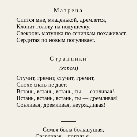
Матрена
Спится мне, младенькой, дремлется,
Клонит голову на подушечку.
Свекровь-матушка по сеничкам похаживает.
Сердитая по новым погуливает.
Странники
(хором)
Стучит, гремит, стучит, гремит,
Снохе спать не дает:
Встань, встань, встань, ты — сонливая!
Встань, встань, встань, ты — дремливая!
Сонливая, дремливая, неурядливая!
— Семья была большущая,
Сварливая... попала я