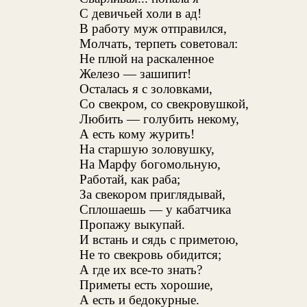
С девичьей холи в ад!
В работу муж отправился,
Молчать, терпеть советовал:
Не плюй на раскаленное
Железо — зашипит!
Осталась я с золовками,
Со свекром, со свекровушкой,
Любить — голубить некому,
А есть кому журить!
На старшую золовушку,
На Марфу богомольную,
Работай, как раба;
За свекором приглядывай,
Сплошаешь — у кабатчика
Пропажу выкупай.
И встань и сядь с приметою,
Не то свекровь обидится;
А где их все-то знать?
Приметы есть хорошие,
А есть и бедокурные.