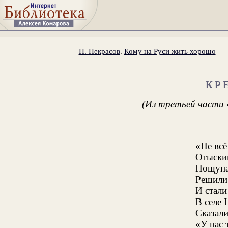
Н. Некрасов
.
Кому на Руси жить хорошо
КР
(Из третьей части
«Не вс
Отыскив
Пощупа
Решили
И стали
В селе 
Сказали
«У нас 