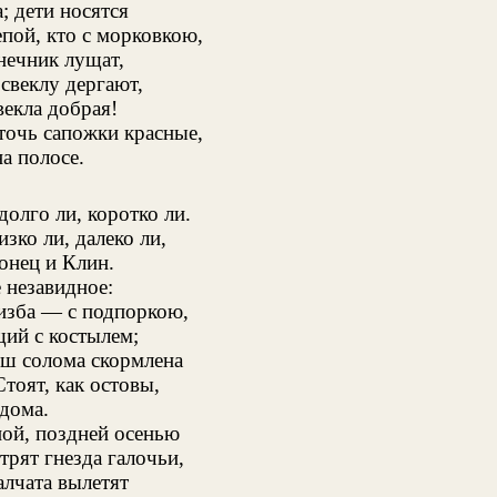
; дети носятся
епой, кто с морковкою,
нечник лущат,
свеклу дергают,
векла добрая!
точь сапожки красные,
а полосе.
олго ли, коротко ли.
зко ли, далеко ли,
онец и Клин.
 незавидное:
изба — с подпоркою,
ий с костылем;
ыш солома скормлена
Стоят, как остовы,
дома.
ой, поздней осенью
трят гнезда галочьи,
алчата вылетят