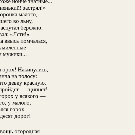
оже нонче знатные...
ненький! застрял!»
оронка малого,
шего во льну,
аспутал бережно.
ал: «Лети!»
а ввысь помчалася,
 умиленные
 мужики...
горох! Накинулись,
анча на полосу:
что девку красную,
 пройдет — щипнет!
горох у всякого —
го, у малого,
лся горох
десят дорог!
овощь огородная