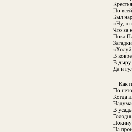
Кресть
По всей
Был нар
«Ну, шт
Что за 
Пока П
Загадки
«Холуй 
В ковре
В дыру 
Да и гул
Как 
По нето
Когда 
Надума
В усадь
Голодн
Покину
На прои