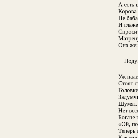
А есть 
Корова 
Не баба
И глаже
Спроси
Матрен
Она же:
Поду
Уж нали
Стоят с
Головки
Задумчи
Шумят.
Нет вес
Богаче 
«Ой, по
Теперь 
Как мн