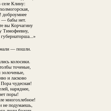
в селе Клину:
холмогорская,
! доброумнее
 — бабы нет.
те вы Корчагину
у Тимофеевну,
 губернаторша...»
мали — пошли.
лись колосики.
толбы точеные,
 золоченые,
во и ласково
 Пора чудесная!
елей, наряднее,
нет поры!
ле многохлебное!
и не подумаешь,
ого люди божии