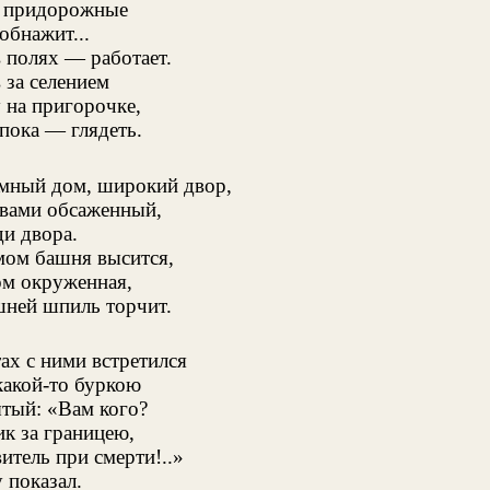
р придорожные
обнажит...
 полях — работает.
 за селением
 на пригорочке,
пока — глядеть.
мный дом, широкий двор,
ивами обсаженный,
и двора.
мом башня высится,
ом окруженная,
шней шпиль торчит.
ах с ними встретился
какой-то буркою
тый: «Вам кого?
к за границею,
итель при смерти!..»
 показал.