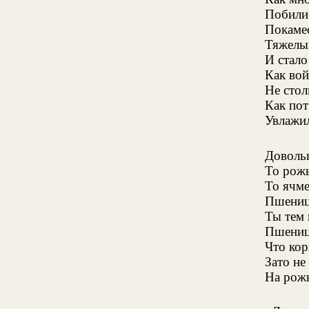
Побилис
Покамес
Тяжелы
И стало
Как вой
Не стол
Как пот
Увлажил
Доволь
То рож
То ячме
Пшеница
Ты тем 
Пшениц
Что ко
Зато не
На рож