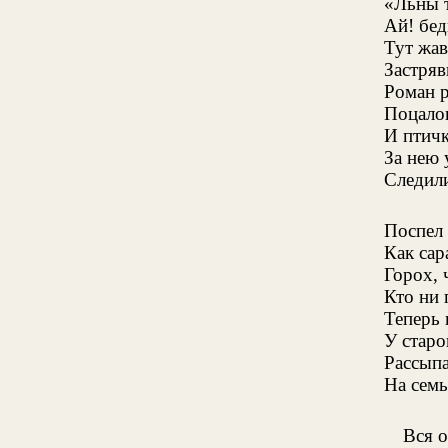
«Льны т
Ай! бед
Тут жав
Застряв
Роман р
Поцалов
И птичк
За нею
Следили
Поспел 
Как сар
Горох, 
Кто ни
Теперь 
У старо
Рассыпа
На семь
Вся 