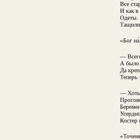
Все ста
И как в
Одеты.
Тащили 
«Бог на
— Всего
А было 
Да креп
Теперь
— Хоть
Прогов
Береме
Усердн
Костер 
«Точен