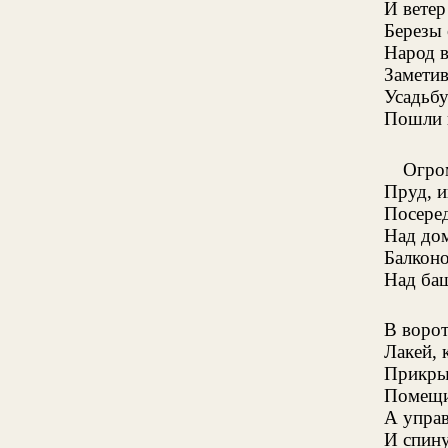
И вете
Березы 
Народ в
Заметив
Усадьбу
Пошли 
Огро
Пруд, 
Посеред
Над до
Балкон
Над ба
В ворот
Лакей, 
Прикры
Помещи
А управ
И спину