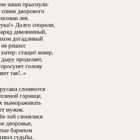
яне наши прыснули:
 спине дворового
исован лев.
ука!» Долго спорили,
наряд диковинный,
ахом догадливый
 не решил:
хитер: стащит ковер,
 дыру проделает,
просунет голову
яет так!..»
прусаки слоняются
пленой горнице,
их вымораживать
ет мужик.
бе той слонялися
ые дворовые,
тые барином
звол судьбы.