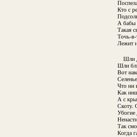
Поспела
Кто с р
Подсол
А бабы 
Такая с
Точь-в-
Лежит н
Шли д
Шли бли
Вот нак
Селенье
Что ни 
Как нищ
А с кр
Скоту. 
Убогие 
Ненастн
Так смо
Когда г