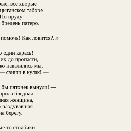
рые, все хворые
 цыганском таборе
 По пруду
бредень пятеро.
́ помочь! Как ловится?..»
 один карась!
их до пропасти,
ко навалились мы,
 — свищи в кулак! —
 бы пяточек вынули! —
орила бледная
нная женщина,
о раздувавшая
на берегу.
ые-то столбики