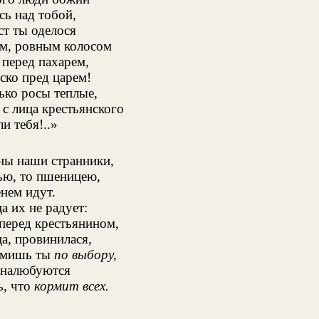
ь над тобой,
т ты оделося
м, ровным колосом
 перед пахарем,
ско пред царем!
ько росы теплые,
 с лица крестьянского
и тебя!..»
ны наши странники,
ью, то пшеницею,
нем идут.
 их не радует:
перед крестьянином,
а, провинилася,
рмишь ты
по выбору,
 налюбуются
ь, что
кормит всех.