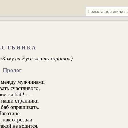
ЕСТЬЯНКА
 «Кому на Руси жить хорошо»)
Пролог
ё между мужчинами
ать счастливого,
ем-ка баб!» —
 наши странники
 баб опрашивать.
Наготине
, как отрезали:
такой не водится,