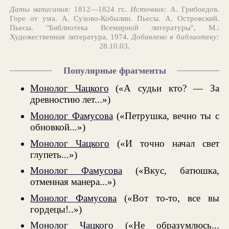
Даты написания:
1812—1824 гг..
Источник:
А. Грибоедов.
Горе от ума. А. Сухово-Кобылин. Пьесы. А. Островский.
Пьесы. "Библиотека Всемирной литературы", М.:
Художественная литература, 1974.
Добавлено в библиотеку:
28.10.03.
Популярные фрагменты
Монолог Чацкого
(«А судьи кто? — За
древностию лет...»)
Монолог Фамусова
(«Петрушка, вечно ты с
обновкой...»)
Монолог Чацкого
(«И точно начал свет
глупеть...»)
Монолог Фамусова
(«Вкус, батюшка,
отменная манера...»)
Монолог Фамусова
(«Вот то-то, все вы
гордецы!..»)
Монолог Чацкого
(«Не образумлюсь...