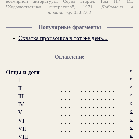
всемирной литературы. Серия вторая. Том 117. М.,
"Художественная литература", 1971.
Добавлено в
библиотеку:
02.02.02.
Популярные фрагменты
Схватка произошла в тот же день...
Оглавление
»
Отцы и дети
»
I
»
II
»
III
»
IV
»
V
»
VI
»
VII
»
VIII