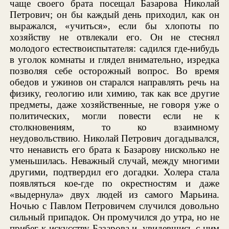
чаще своего брата посещал Базарова Николай
Петрович; он бы каждый день приходил, как он
выражался, «учиться», если бы хлопоты по
хозяйству не отвлекали его. Он не стеснял
молодого естествоиспытателя: садился где-нибудь
в уголок комнаты и глядел внимательно, изредка
позволяя себе осторожный вопрос. Во время
обедов и ужинов он старался направлять речь на
физику, геологию или химию, так как все другие
предметы, даже хозяйственные, не говоря уже о
политических, могли повести если не к
столкновениям, то ко взаимному
неудовольствию. Николай Петрович догадывался,
что ненависть его брата к Базарову нисколько не
уменьшилась. Неважный случай, между многими
другими, подтвердил его догадки. Холера стала
появляться кое-где по окрестностям и даже
«выдернула» двух людей из самого Марьина.
Ночью с Павлом Петровичем случился довольно
сильный припадок. Он промучился до утра, но не
прибег к искусству Базарова и, увидевшись с ним