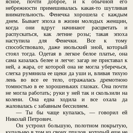
ясное, почти доброе, и к обычной его
небрежности примешивалась какая-то шутливая
внимательность. Фенечка хорошела с каждым
днем. Бывает эпоха в жизни молодых женщин,
когда они вдруг начинают расцветать и
распускаться, как летние розы; такая эпоха
наступила для Фенечки. Все к тому
способствовало, даже июльский зной, который
стоял тогда. Одетая в легкое белое платье, она
сама казалась белее и легче: загар не приставал к
ней, а жара, от которой она не могла уберечься,
слегка румянила ее щеки да уши и, вливая тихую
лень во все ее тело, отражалась дремотною
томностью в ее хорошеньких глазках. Она почти
не могла работать; руки у ней так и скользили на
колени. Она едва ходила и все охала да
жаловалась с забавным бессилием.
— Ты бы чаще купалась, — говорил ей
Николай Петрович.
Он устроил большую, полотном покрытую,
купальню в том из своих прудов, который еще не