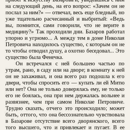
на следующий день, на его вопрос: «Зачем он не
послал за ним?» — отвечал, весь еще бледный, но
уже тщательно расчесанный и выбритый: «Ведь
вы, помнится, сами говорили, что не верите в
медицину?» Так проходили дни. Базаров работал
упорно и угрюмо... А между тем в доме Николая
Петровича находилось существо, с которым он не
то чтобы отводил душу, а охотно беседовал... Это
существо была Фенечка.
Он встречался с ней большею частью по
утрам, рано, в саду или на дворе; в комнату к ней
он не захаживал, и она всего раз подошла к его
двери, чтобы спросить его — купать ли ей Митю
или нет? Она не только доверялась ему, не только
его не боялась, она при нем держалась вольнее и
развязнее, чем при самом Николае Петровиче.
Трудно сказать, отчего это происходило; может
быть, оттого, что она бессознательно чувствовала
в Базарове отсутствие всего дворянского, всего
того высшего, что и привлекает и пугает. В ее