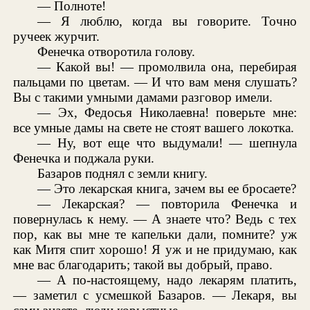
— Полноте!
— Я люблю, когда вы говорите. Точно
ручеек журчит.
Фенечка отворотила голову.
— Какой вы! — промолвила она, перебирая
пальцами по цветам. — И что вам меня слушать?
Вы с такими умными дамами разговор имели.
— Эх, Федосья Николаевна! поверьте мне:
все умные дамы на свете не стоят вашего локотка.
— Ну, вот еще что выдумали! — шепнула
Фенечка и поджала руки.
Базаров поднял с земли книгу.
— Это лекарская книга, зачем вы ее бросаете?
— Лекарская? — повторила Фенечка и
повернулась к нему. — А знаете что? Ведь с тех
пор, как вы мне те капельки дали, помните? уж
как Митя спит хорошо! Я уж и не придумаю, как
мне вас благодарить; такой вы добрый, право.
— А по-настоящему, надо лекарям платить,
— заметил с усмешкой Базаров. — Лекаря, вы