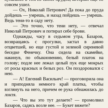
совсем ушел.
— Ох, Николай Петрович! Да пока до пруда
дойдешь — умрешь, и назад пойдешь — умрешь.
Ведь тени-то в саду нету.
— Это точно, что тени нету, — отвечал
Николай Петрович и потирал себе брови.
Однажды, часу в седьмом утра, Базаров,
возвращаясь с прогулки, застал в давно
отцветшей, но еще густой и зеленой сиреневой
беседке Фенечку. Она сидела на скамейке,
накинув, по обыкновению, белый платок на
голову; подле нее лежал целый пук еще мокрых
от росы красных и белых роз. Он поздоровался с
нею.
— А! Евгений Васильич! — проговорила она
и приподняла немного край платка, чтобы
взглянуть на него, причем ее рука обнажилась до
локтя.
— Что вы это тут делаете? — промолвил
Базаров, садясь возле нее. — Букет вяжете?