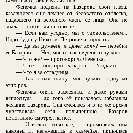
сами знаете, люди корыстные.
Фенечка подняла на Базарова свои глаза,
казавшиеся еще темнее от беловатого отблеска,
падавшего на верхнюю часть ее лица. Она не
знала — шутит ли он или нет.
— Если вам угодно, мы с удовольствием...
Надо будет у Николая Петровича спросить...
— Да вы думаете, я денег хочу? — перебил
ее Базаров. — Нет, мне от вас не деньги нужны.
— Что же? — проговорила Фенечка.
— Что? — повторил Базаров. — Угадайте.
— Что я за отгадчица!
— Так я вам скажу; мне нужно... одну из
этих роз.
Фенечка опять засмеялась и даже руками
всплеснула — до того ей показалось забавным
желание Базарова. Она смеялась и в то же время
чувствовала себя польщенною. Базаров
пристально смотрел на нее.
— Извольте, извольте, — промолвила она
наконец и, нагнувшись к скамейке, принялась