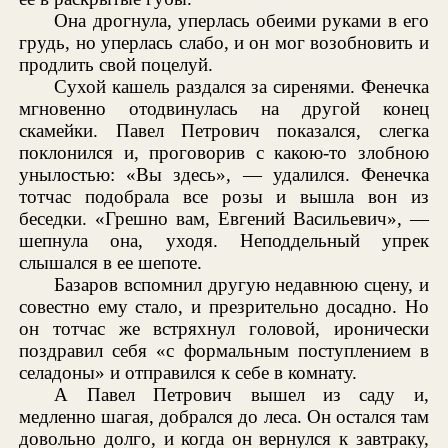
Она дрогнула, уперлась обеими руками в его
грудь, но уперлась слабо, и он мог возобновить и
продлить свой поцелуй.
Сухой кашель раздался за сиренями. Фенечка
мгновенно отодвинулась на другой конец
скамейки. Павел Петрович показался, слегка
поклонился и, проговорив с какою-то злобною
унылостью: «Вы здесь», — удалился. Фенечка
тотчас подобрала все розы и вышла вон из
беседки. «Грешно вам, Евгений Васильевич», —
шепнула она, уходя. Неподдельный упрек
слышался в ее шепоте.
Базаров вспомнил другую недавнюю сцену, и
совестно ему стало, и презрительно досадно. Но
он тотчас же встряхнул головой, иронически
поздравил себя «с формальным поступлением в
селадоны» и отправился к себе в комнату.
А Павел Петрович вышел из саду и,
медленно шагая, добрался до леса. Он остался там
довольно долго, и когда он вернулся к завтраку,