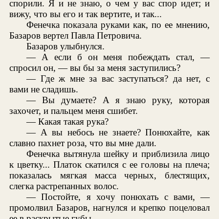
спорили. Я и не знаю, о чем у вас спор идет; и
вижу, что вы его и так вертите, и так...
Фенечка показала руками как, по ее мнению,
Базаров вертел Павла Петровича.
Базаров улыбнулся.
— А если б он меня побеждать стал, —
спросил он, — вы бы за меня заступились?
— Где ж мне за вас заступаться? да нет, с
вами не сладишь.
— Вы думаете? А я знаю руку, которая
захочет, и пальцем меня сшибет.
— Какая такая рука?
— А вы небось не знаете? Понюхайте, как
славно пахнет роза, что вы мне дали.
Фенечка вытянула шейку и приблизила лицо
к цветку... Платок скатился с ее головы на плеча;
показалась мягкая масса черных, блестящих,
слегка растрепанных волос.
— Постойте, я хочу понюхать с вами, —
промолвил Базаров, нагнулся и крепко поцеловал
ее в раскрытые губы.