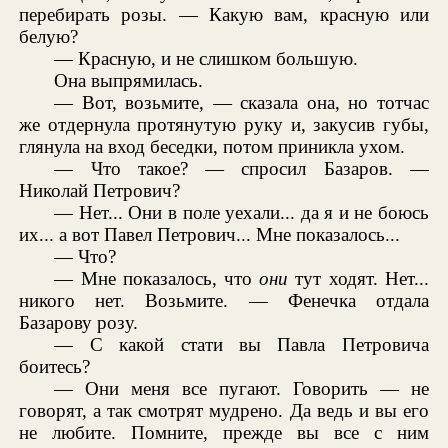
перебирать розы. — Какую вам, красную или
белую?
— Красную, и не слишком большую.
Она выпрямилась.
— Вот, возьмите, — сказала она, но тотчас
же отдернула протянутую руку и, закусив губы,
глянула на вход беседки, потом приникла ухом.
— Что такое? — спросил Базаров. —
Николай Петрович?
— Нет... Они в поле уехали... да я и не боюсь
их... а вот Павел Петрович... Мне показалось...
— Что?
— Мне показалось, что
они
тут ходят. Нет...
никого нет. Возьмите. — Фенечка отдала
Базарову розу.
— С какой стати вы Павла Петровича
боитесь?
— Они меня все пугают. Говорить — не
говорят, а так смотрят мудрено. Да ведь и вы его
не любите. Помните, прежде вы все с ним