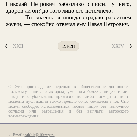
Николай Петрович заботливо спросил у него,
здоров ли он? до того лицо его потемнело.
— Ты знаешь, я иногда страдаю разлитием
желчи, — спокойно отвечал ему Павел Петрович.
XXII
XXIV
23/28
© Это произведение перешло в общественное достояние,
поскольку написано автором, умершим более семидесяти лет
назад, и опубликовано прижизненно, либо посмертно, но с
момента публикации также прошло более семидесяти лет. Оно
может свободно использоваться любым лицом без чьего-либо
согласия или разрешения и без выплаты авторского
вознаграждения.
Email:
otklik@ilibrary.ru