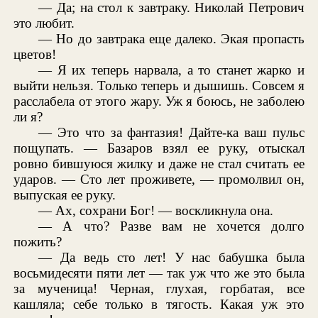
— Да; на стол к завтраку. Николай Петрович
это любит.
— Но до завтрака еще далеко. Экая пропасть
цветов!
— Я их теперь нарвала, а то станет жарко и
выйти нельзя. Только теперь и дышишь. Совсем я
расслабела от этого жару. Уж я боюсь, не заболею
ли я?
— Это что за фантазия! Дайте-ка ваш пульс
пощупать. — Базаров взял ее руку, отыскал
ровно бившуюся жилку и даже не стал считать ее
ударов. — Сто лет проживете, — промолвил он,
выпуская ее руку.
— Ах, сохрани Бог! — воскликнула она.
— А что? Разве вам не хочется долго
пожить?
— Да ведь сто лет! У нас бабушка была
восьмидесяти пяти лет — так уж что же это была
за мученица! Черная, глухая, горбатая, все
кашляла; себе только в тягость. Какая уж это