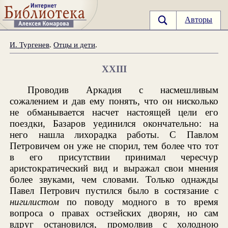
Авторы
И. Тургенев
.
Отцы и дети
.
XXIII
Проводив Аркадия с насмешливым
сожалением и дав ему понять, что он нисколько
не обманывается насчет настоящей цели его
поездки, Базаров уединился окончательно: на
него нашла лихорадка работы. С Павлом
Петровичем он уже не спорил, тем более что тот
в его присутствии принимал чересчур
аристократический вид и выражал свои мнения
более звуками, чем словами. Только однажды
Павел Петрович пустился было в состязание с
нигилистом
по поводу модного в то время
вопроса о правах остзейских дворян, но сам
вдруг остановился, промолвив с холодною