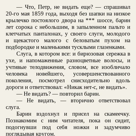
— Что, Петр, не видать еще? — спрашивал
20-го мая 1859 года, выходя без шапки на низкое
крылечко постоялого двора на *** шоссе, барин
лет сорока с небольшим, в запыленном пальто и
клетчатых панталонах, у своего слуги, молодого
и щекастого малого с беловатым пухом на
подбородке и маленькими тусклыми глазенками.
Слуга, в котором все: и бирюзовая сережка в
ухе, и напомаженные разноцветные волосы, и
учтивые телодвижения, словом, все изобличало
человека новейшего, усовершенствованного
поколения, посмотрел снисходительно вдоль
дороги и ответствовал: «Никак нет-с, не видать».
— Не видать? — повторил барин.
— Не видать, — вторично ответствовал
слуга.
Барин вздохнул и присел на скамеечку.
Познакомим с ним читателя, пока он сидит,
подогнувши под себя ножки и задумчиво
поглядывая кругом.