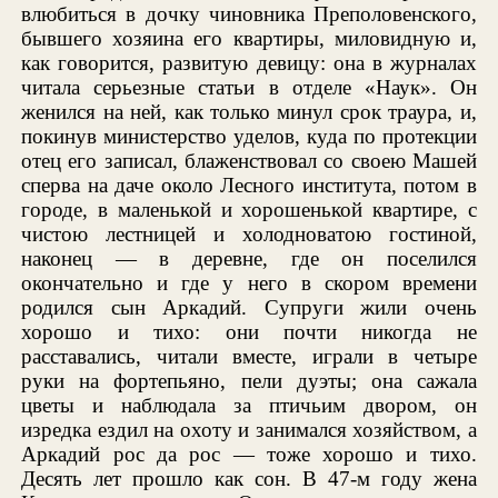
влюбиться в дочку чиновника Преполовенского,
бывшего хозяина его квартиры, миловидную и,
как говорится, развитую девицу: она в журналах
читала серьезные статьи в отделе «Наук». Он
женился на ней, как только минул срок траура, и,
покинув министерство уделов, куда по протекции
отец его записал, блаженствовал со своею Машей
сперва на даче около Лесного института, потом в
городе, в маленькой и хорошенькой квартире, с
чистою лестницей и холодноватою гостиной,
наконец — в деревне, где он поселился
окончательно и где у него в скором времени
родился сын Аркадий. Супруги жили очень
хорошо и тихо: они почти никогда не
расставались, читали вместе, играли в четыре
руки на фортепьяно, пели дуэты; она сажала
цветы и наблюдала за птичьим двором, он
изредка ездил на охоту и занимался хозяйством, а
Аркадий рос да рос — тоже хорошо и тихо.
Десять лет прошло как сон. В 47-м году жена