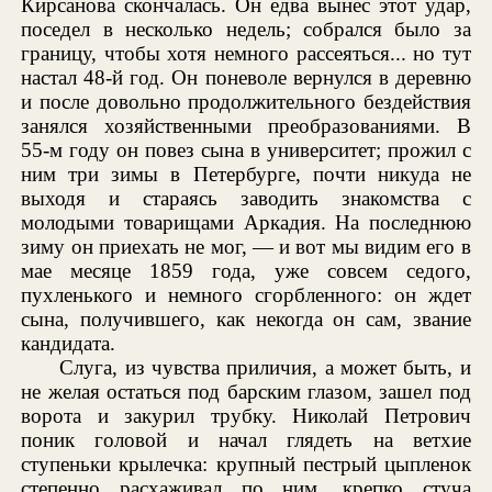
Кирсанова скончалась. Он едва вынес этот удар,
поседел в несколько недель; собрался было за
границу, чтобы хотя немного рассеяться... но тут
настал 48-й год. Он поневоле вернулся в деревню
и после довольно продолжительного бездействия
занялся хозяйственными преобразованиями. В
55-м году он повез сына в университет; прожил с
ним три зимы в Петербурге, почти никуда не
выходя и стараясь заводить знакомства с
молодыми товарищами Аркадия. На последнюю
зиму он приехать не мог, — и вот мы видим его в
мае месяце 1859 года, уже совсем седого,
пухленького и немного сгорбленного: он ждет
сына, получившего, как некогда он сам, звание
кандидата.
Слуга, из чувства приличия, а может быть, и
не желая остаться под барским глазом, зашел под
ворота и закурил трубку. Николай Петрович
поник головой и начал глядеть на ветхие
ступеньки крылечка: крупный пестрый цыпленок
степенно расхаживал по ним, крепко стуча