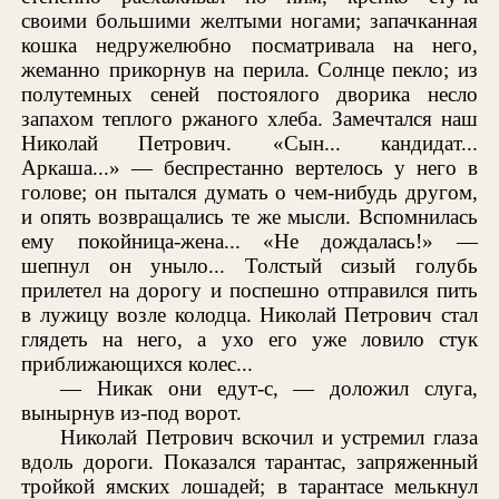
своими большими желтыми ногами; запачканная
кошка недружелюбно посматривала на него,
жеманно прикорнув на перила. Солнце пекло; из
полутемных сеней постоялого дворика несло
запахом теплого ржаного хлеба. Замечтался наш
Николай Петрович. «Сын... кандидат...
Аркаша...» — беспрестанно вертелось у него в
голове; он пытался думать о чем-нибудь другом,
и опять возвращались те же мысли. Вспомнилась
ему покойница-жена... «Не дождалась!» —
шепнул он уныло... Толстый сизый голубь
прилетел на дорогу и поспешно отправился пить
в лужицу возле колодца. Николай Петрович стал
глядеть на него, а ухо его уже ловило стук
приближающихся колес...
— Никак они едут-с, — доложил слуга,
вынырнув из-под ворот.
Николай Петрович вскочил и устремил глаза
вдоль дороги. Показался тарантас, запряженный
тройкой ямских лошадей; в тарантасе мелькнул