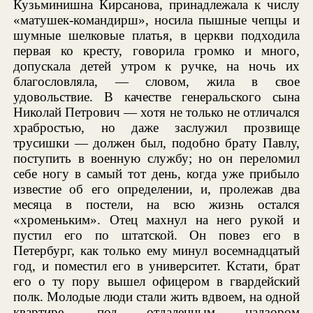
Кузьминишна Кирсанова, принадлежала к числу
«матушек-командирш», носила пышные чепцы и
шумные шелковые платья, в церкви подходила
первая ко кресту, говорила громко и много,
допускала детей утром к ручке, на ночь их
благословляла, — словом, жила в свое
удовольствие. В качестве генеральского сына
Николай Петрович — хотя не только не отличался
храбростью, но даже заслужил прозвище
трусишки — должен был, подобно брату Павлу,
поступить в военную службу; но он переломил
себе ногу в самый тот день, когда уже прибыло
известие об его определении, и, пролежав два
месяца в постели, на всю жизнь остался
«хроменьким». Отец махнул на него рукой и
пустил его по штатской. Он повез его в
Петербург, как только ему минул восемнадцатый
год, и поместил его в университет. Кстати, брат
его о ту пору вышел офицером в гвардейский
полк. Молодые люди стали жить вдвоем, на одной
квартире, под отдаленным надзором