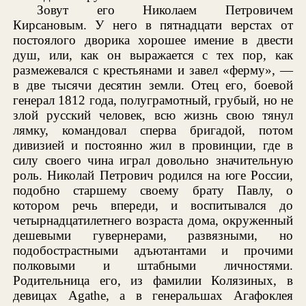
Зовут его Николаем Петровичем
Кирсановым. У него в пятнадцати верстах от
постоялого дворика хорошее имение в двести
душ, или, как он выражается с тех пор, как
размежевался с крестьянами и завел «ферму», —
в две тысячи десятин земли. Отец его, боевой
генерал 1812 года, полуграмотный, грубый, но не
злой русский человек, всю жизнь свою тянул
лямку, командовал сперва бригадой, потом
дивизией и постоянно жил в провинции, где в
силу своего чина играл довольно значительную
роль. Николай Петрович родился на юге России,
подобно старшему своему брату Павлу, о
котором речь впереди, и воспитывался до
четырнадцатилетнего возраста дома, окруженный
дешевыми гувернерами, развязными, но
подобострастными адъютантами и прочими
полковыми и штабными личностями.
Родительница его, из фамилии Колязиных, в
девицах Agathe, а в генеральшах Агафоклея