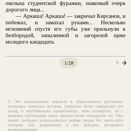
околыш студентской фуражки, знакомый очерк
дорогого лица...
— Аркаша! Аркаша! — закричал Кирсанов, и
побежал, и замахал руками... Несколько
мгновений спустя его губы уже прильнули к
безбородой, запыленной и загорелой щеке
молодого кандидата.
II
1/28
© Это произведение перешло в общественное достояние,
поскольку написано автором, умершим более семидесяти лет
назад, и опубликовано прижизненно, либо посмертно, но с
момента публикации также прошло более семидесяти лет. Оно
может свободно использоваться любым лицом без чьего-либо
согласия или разрешения и без выплаты авторского
вознаграждения.