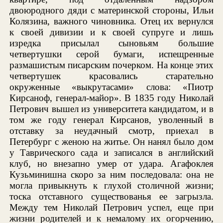
двоюродного дяди с материнской стороны, Ильи
Колязина, важного чиновника. Отец их вернулся
к своей дивизии и к своей супруге и лишь
изредка присылал сыновьям большие
четвертушки серой бумаги, испещренные
размашистым писарским почерком. На конце этих
четвертушек красовались старательно
окруженные «выкрутасами» слова: «Пиотр
Кирсаноф, генерал-майор». В 1835 году Николай
Петрович вышел из университета кандидатом, и в
том же году генерал Кирсанов, уволенный в
отставку за неудачный смотр, приехал в
Петербург с женою на житье. Он нанял было дом
у Таврического сада и записался в английский
клуб, но внезапно умер от удара. Агафоклея
Кузьминишна скоро за ним последовала: она не
могла привыкнуть к глухой столичной жизни;
тоска отставного существованья ее загрызла.
Между тем Николай Петрович успел, еще при
жизни родителей и к немалому их огорчению,