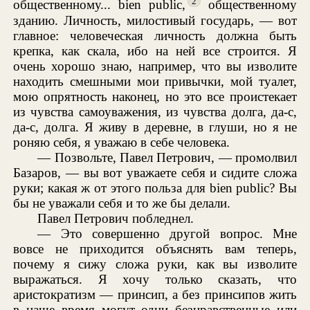
2
общественному... bien public,
общественному
зданию. Личность, милостивый государь, — вот
главное: человеческая личность должна быть
крепка, как скала, ибо на ней все строится. Я
очень хорошо знаю, например, что вы изволите
находить смешными мои привычки, мой туалет,
мою опрятность наконец, но это все проистекает
из чувства самоуважения, из чувства долга, да-с,
да-с, долга. Я живу в деревне, в глуши, но я не
роняю себя, я уважаю в себе человека.
— Позвольте, Павел Петрович, — промолвил
Базаров, — вы вот уважаете себя и сидите сложа
руки; какая ж от этого польза для bien public? Вы
бы не уважали себя и то же бы делали.
Павел Петрович побледнел.
— Это совершенно другой вопрос. Мне
вовсе не приходится объяснять вам теперь,
почему я сижу сложа руки, как вы изволите
выражаться. Я хочу только сказать, что
аристократизм — принсип, а без принсипов жить
в наше время могут одни безнравственные или