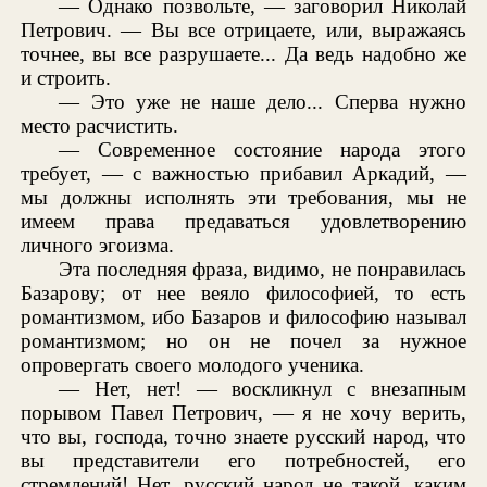
— Однако позвольте, — заговорил Николай
Петрович. — Вы все отрицаете, или, выражаясь
точнее, вы все разрушаете... Да ведь надобно же
и строить.
— Это уже не наше дело... Сперва нужно
место расчистить.
— Современное состояние народа этого
требует, — с важностью прибавил Аркадий, —
мы должны исполнять эти требования, мы не
имеем права предаваться удовлетворению
личного эгоизма.
Эта последняя фраза, видимо, не понравилась
Базарову; от нее веяло философией, то есть
романтизмом, ибо Базаров и философию называл
романтизмом; но он не почел за нужное
опровергать своего молодого ученика.
— Нет, нет! — воскликнул с внезапным
порывом Павел Петрович, — я не хочу верить,
что вы, господа, точно знаете русский народ, что
вы представители его потребностей, его
стремлений! Нет, русский народ не такой, каким