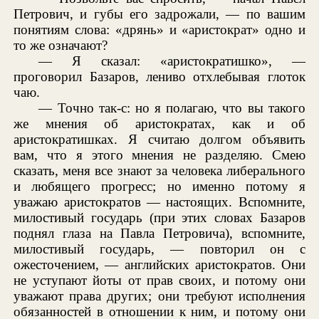
Петрович, и губы его задрожали, — по вашим
понятиям слова: «дрянь» и «аристократ» одно и
то же означают?
— Я сказал: «аристократишко», —
проговорил Базаров, лениво отхлебывая глоток
чаю.
— Точно так-с: но я полагаю, что вы такого
же мнения об аристократах, как и об
аристократишках. Я считаю долгом объявить
вам, что я этого мнения не разделяю. Смею
сказать, меня все знают за человека либерального
и любящего прогресс; но именно потому я
уважаю аристократов — настоящих. Вспомните,
милостивый государь (при этих словах Базаров
поднял глаза на Павла Петровича), вспомните,
милостивый государь, — повторил он с
ожесточением, — английских аристократов. Они
не уступают йоты от прав своих, и потому они
уважают права других; они требуют исполнения
обязанностей в отношении к ним, и потому они