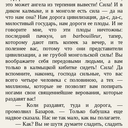
это может ангела из терпения вывести! Сила! И в
диком калмыке, и в монголе есть сила — да на
что нам она? Нам дорога цивилизация, да-с, да-с,
милостивый государь, нам дороги ее плоды. И не
говорите мне, что эти плоды ничтожны:
последний пачкун,
un barbouilleur
, тапер,
которому дают пять копеек за вечер, и те
полезнее вас, потому что они представители
цивилизации, а не грубой монгольской силы! Вы
воображаете себя передовыми людьми, а вам
только в калмыцкой кибитке сидеть! Сила! Да
вспомните, наконец, господа сильные, что вас
всего четыре человека с половиною, а тех —
миллионы, которые не позволят вам попирать
ногами свои священнейшие верования, которые
раздавят вас!
— Коли раздавят, туда и дорога, —
промолвил Базаров. — Только бабушка еще
надвое сказала. Нас не так мало, как вы полагаете.
— Как? Вы не шутя думаете сладить, сладить