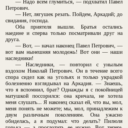
— Надо всем глумиться, — подхватил Павел
Петрович.
— Нет, лягушек резать. Пойдем, Аркадий; до
свидания, господа.
Оба приятеля вышли. Братья остались
наедине и сперва только посматривали друг на
друга.
— Вот, — начал наконец Павел Петрович, —
вот вам нынешняя молодежь! Вот они — наши
наследники!
— Наследники, — повторил с унылым
вздохом Николай Петрович. Он в течение всего
спора сидел как на угольях и только украдкой
болезненно взглядывал на Аркадия. — Знаешь,
что я вспомнил, брат? Однажды я с покойницей
матушкой поссорился: она кричала, не хотела
меня слушать... Я наконец сказал ей, что вы, мол,
меня понять не можете; мы, мол, принадлежим к
двум различным поколениям. Она ужасно
обиделась, а я подумал: что делать? Пилюля
горька — а проглотить ее нужно. Вот теперь