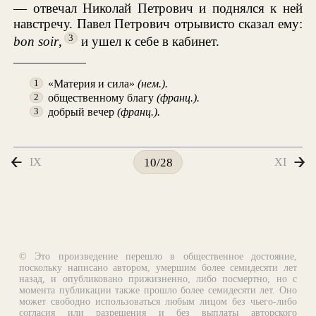
— отвечал Николай Петрович и поднялся к ней
навстречу. Павел Петрович отрывисто сказал ему:
3
bon soir
,
и ушел к себе в кабинет.
«Материя и сила»
(нем.).
1
общественному благу
(франц.).
2
добрый вечер
(франц.).
3
IX
XI
10/28
© Это произведение перешло в общественное достояние,
поскольку написано автором, умершим более семидесяти лет
назад, и опубликовано прижизненно, либо посмертно, но с
момента публикации также прошло более семидесяти лет. Оно
может свободно использоваться любым лицом без чьего-либо
согласия или разрешения и без выплаты авторского