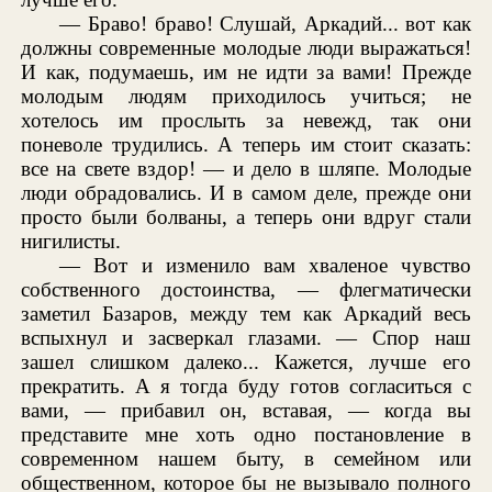
— Браво! браво! Слушай, Аркадий... вот как
должны современные молодые люди выражаться!
И как, подумаешь, им не идти за вами! Прежде
молодым людям приходилось учиться; не
хотелось им прослыть за невежд, так они
поневоле трудились. А теперь им стоит сказать:
все на свете вздор! — и дело в шляпе. Молодые
люди обрадовались. И в самом деле, прежде они
просто были болваны, а теперь они вдруг стали
нигилисты.
— Вот и изменило вам хваленое чувство
собственного достоинства, — флегматически
заметил Базаров, между тем как Аркадий весь
вспыхнул и засверкал глазами. — Спор наш
зашел слишком далеко... Кажется, лучше его
прекратить. А я тогда буду готов согласиться с
вами, — прибавил он, вставая, — когда вы
представите мне хоть одно постановление в
современном нашем быту, в семейном или
общественном, которое бы не вызывало полного