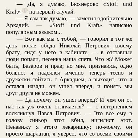
— Да, я думаю, Бюхнерово «Stoff und
1
Kraft»
на первый случай.
— Я сам так думаю, — заметил одобрительно
Аркадий. — «Stoff und Kraft» написано
популярным языком...
— Вот как мы с тобой, — говорил в тот же
день после обеда Николай Петрович своему
брату, сидя у него в кабинете, — в отставные
люди попали, песенка наша спета. Что ж? Может
быть, Базаров и прав; но мне, признаюсь, одно
больно: я надеялся именно теперь тесно и
дружески сойтись с Аркадием, а выходит, что я
остался назади, он ушел вперед, и понять мы
друг друга не можем.
— Да почему он ушел вперед? И чем он от
нас так уж очень отличается? — с нетерпением
воскликнул Павел Петрович. — Это все ему в
голову синьор этот вбил, нигилист этот.
Ненавижу я этого лекаришку; по-моему, он
просто шарлатан; я уверен, что со всеми своими