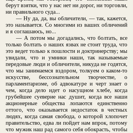
берут взятки, что у нас нет ни дорог, ни торговли,
ни правильного суда...
— Ну да, да, вы обличители, — так, кажется,
это называется. Со многими из ваших обличений
и я соглашаюсь, но...
— А потом мы догадались, что болтать, все
только болтать о наших язвах не стоит труда, что
это ведет только к пошлости и доктринерству; мы
увидали, что и умники наши, так называемые
передовые люди и обличители, никуда не годятся,
что мы занимаемся вздором, толкуем о каком-то
искусстве, бессознательном творчестве, о
парламентаризме, об адвокатуре и черт знает о
чем, когда дело идет о насущном хлебе, когда
грубейшее суеверие нас душит, когда все наши
акционерные общества лопаются единственно
оттого, что оказывается недостаток в честных
людях, когда самая свобода, о которой хлопочет
правительство, едва ли пойдет нам впрок, потому
что мужик наш рад самого себя обокрасть, чтобы