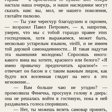
настала наша очередь, и наши наследники могут
сказать нам: вы, мол, не нашего поколения,
глотайте пилюлю.
— Ты уже чересчур благодушен и скромен,
— возразил Павел Петрович, — я, напротив,
уверен, что мы с тобой гораздо правее этих
господчиков, хотя выражаемся, может быть,
несколько устарелым языком,
vieilli
, и не имеем
той дерзкой самонадеянности... И такая надутая
эта нынешняя молодежь! Спросишь иного:
какого вина вы хотите, красного или белого? «Я
имею привычку предпочитать красное!» —
отвечает он басом и с таким важным лицом, как
будто вся вселенная глядит на него в это
мгновение...
— Вам больше чаю не угодно? —
промолвила Фенечка, просунув голову в дверь:
она не решалась войти в гостиную, пока в ней
раздавались голоса споривших.
— Нет, ты можешь велеть самовар принять,