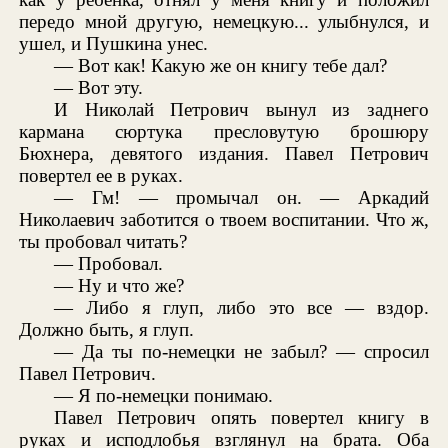
передо мной другую, немецкую... улыбнулся, и
ушел, и Пушкина унес.
— Вот как! Какую же он книгу тебе дал?
— Вот эту.
И Николай Петрович вынул из заднего
кармана сюртука пресловутую брошюру
Бюхнера, девятого издания. Павел Петрович
повертел ее в руках.
— Гм! — промычал он. — Аркадий
Николаевич заботится о твоем воспитании. Что ж,
ты пробовал читать?
— Пробовал.
— Ну и что же?
— Либо я глуп, либо это все — вздор.
Должно быть, я глуп.
— Да ты по-немецки не забыл? — спросил
Павел Петрович.
— Я по-немецки понимаю.
Павел Петрович опять повертел книгу в
руках и исподлобья взглянул на брата. Оба