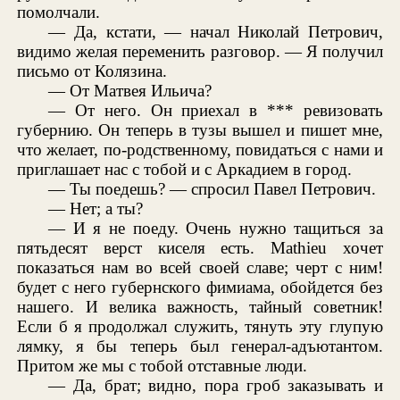
помолчали.
— Да, кстати, — начал Николай Петрович,
видимо желая переменить разговор. — Я получил
письмо от Колязина.
— От Матвея Ильича?
— От него. Он приехал в *** ревизовать
губернию. Он теперь в тузы вышел и пишет мне,
что желает, по-родственному, повидаться с нами и
приглашает нас с тобой и с Аркадием в город.
— Ты поедешь? — спросил Павел Петрович.
— Нет; а ты?
— И я не поеду. Очень нужно тащиться за
пятьдесят верст киселя есть. Mathieu хочет
показаться нам во всей своей славе; черт с ним!
будет с него губернского фимиама, обойдется без
нашего. И велика важность, тайный советник!
Если б я продолжал служить, тянуть эту глупую
лямку, я бы теперь был генерал-адъютантом.
Притом же мы с тобой отставные люди.
— Да, брат; видно, пора гроб заказывать и