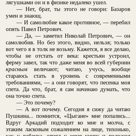
лягушками он и в физике недалеко ушел.
— Нет, брат, ты этого не говори: Базаров
умен и знающ.
— И самолюбие какое противное, — перебил
опять Павел Петрович.
— Да, — заметил Николай Петрович, — он
самолюбив. Но без этого, видно, нельзя; только
вот чего я в толк не возьму. Кажется, я все делаю,
чтобы не отстать от века: крестьян устроил,
ферму завел, так что даже меня во всей губернии
красным
величают; читаю, учусь, вообще
стараюсь стать в уровень с современными
требованиями, — а они говорят, что песенка моя
спета. Да что, брат, я сам начинаю думать, что
она точно спета.
— Это почему?
— А вот почему. Сегодня я сижу да читаю
Пушкина... помнится, «Цыгане» мне попались...
Вдруг Аркадий подходит ко мне и молча, с
этаким ласковым сожалением на лице, тихонько,
как у ребенка, отнял у меня книгу и положил