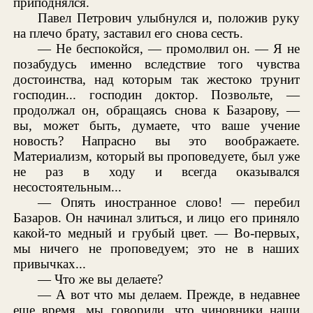
приподнялся.
Павел Петрович улыбнулся и, положив руку
на плечо брату, заставил его снова сесть.
— Не беспокойся, — промолвил он. — Я не
позабудусь именно вследствие того чувства
достоинства, над которым так жестоко трунит
господин... господин доктор. Позвольте, —
продолжал он, обращаясь снова к Базарову, —
вы, может быть, думаете, что ваше учение
новость? Напрасно вы это воображаете.
Материализм, который вы проповедуете, был уже
не раз в ходу и всегда оказывался
несостоятельным...
— Опять иностранное слово! — перебил
Базаров. Он начинал злиться, и лицо его приняло
какой-то медный и грубый цвет. — Во-первых,
мы ничего не проповедуем; это не в наших
привычках...
— Что же вы делаете?
— А вот что мы делаем. Прежде, в недавнее
еще время, мы говорили, что чиновники наши