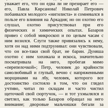
уважает его, что он едва ли не презирает его —
его, Павла Кирсанова! Николай Петрович
побаивался молодого «нигилиста» и сомневался в
пользе его влияния на Аркадия; но он охотно его
слушал, охотно присутствовал при его
физических и химических опытах. Базаров
привез с собой микроскоп и по целым часам с
ним возился. Слуги также привязались к нему,
хотя он над ними подтрунивал: они чувствовали,
что он все-таки свой брат, не барин. Дуняша
охотно с ним хихикала и искоса, значительно
посматривала на него, пробегая мимо
«перепелочкой»; Петр, человек до крайности
самолюбивый и глупый, вечно с напряженными
морщинами на лбу, человек, которого все
достоинство состояло в том, что он глядел
учтиво, читал по складам и часто чистил
щеточкой свой сюртучок, — и тот ухмылялся и
светлел, как только Базаров обращал на него
внимание; дворовые мальчишки бегали за