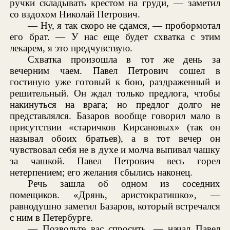
ручки складывать крестом на груди, — заметил
со вздохом Николай Петрович.
— Ну, я так скоро не сдамся, — пробормотал
его брат. — У нас еще будет схватка с этим
лекарем, я это предчувствую.
Схватка произошла в тот же день за
вечерним чаем. Павел Петрович сошел в
гостиную уже готовый к бою, раздраженный и
решительный. Он ждал только предлога, чтобы
накинуться на врага; но предлог долго не
представлялся. Базаров вообще говорил мало в
присутствии «старичков Кирсановых» (так он
называл обоих братьев), а в тот вечер он
чувствовал себя не в духе и молча выпивал чашку
за чашкой. Павел Петрович весь горел
нетерпением; его желания сбылись наконец.
Речь зашла об одном из соседних
помещиков. «Дрянь, аристократишко», —
равнодушно заметил Базаров, который встречался
с ним в Петербурге.
— Позвольте вас спросить, — начал Павел