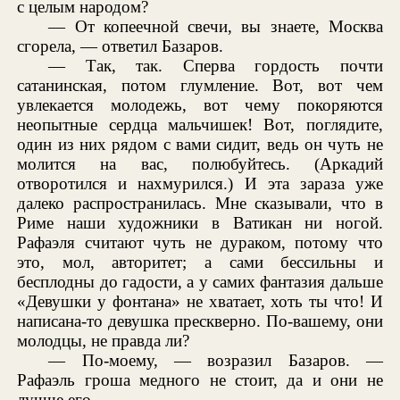
с целым народом?
— От копеечной свечи, вы знаете, Москва
сгорела, — ответил Базаров.
— Так, так. Сперва гордость почти
сатанинская, потом глумление. Вот, вот чем
увлекается молодежь, вот чему покоряются
неопытные сердца мальчишек! Вот, поглядите,
один из них рядом с вами сидит, ведь он чуть не
молится на вас, полюбуйтесь. (Аркадий
отворотился и нахмурился.) И эта зараза уже
далеко распространилась. Мне сказывали, что в
Риме наши художники в Ватикан ни ногой.
Рафаэля считают чуть не дураком, потому что
это, мол, авторитет; а сами бессильны и
бесплодны до гадости, а у самих фантазия дальше
«Девушки у фонтана» не хватает, хоть ты что! И
написана-то девушка прескверно. По-вашему, они
молодцы, не правда ли?
— По-моему, — возразил Базаров. —
Рафаэль гроша медного не стоит, да и они не
лучше его.