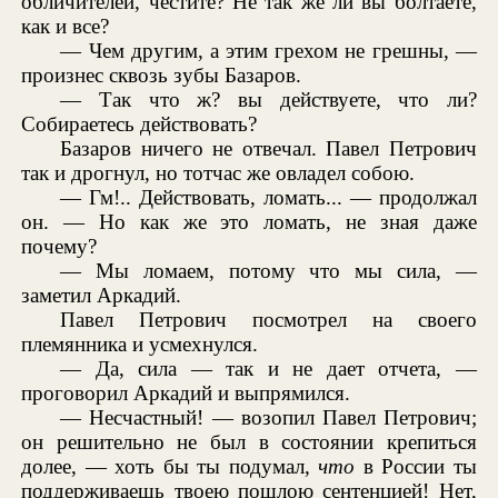
обличителей, честите? Не так же ли вы болтаете,
как и все?
— Чем другим, а этим грехом не грешны, —
произнес сквозь зубы Базаров.
— Так что ж? вы действуете, что ли?
Собираетесь действовать?
Базаров ничего не отвечал. Павел Петрович
так и дрогнул, но тотчас же овладел собою.
— Гм!.. Действовать, ломать... — продолжал
он. — Но как же это ломать, не зная даже
почему?
— Мы ломаем, потому что мы сила, —
заметил Аркадий.
Павел Петрович посмотрел на своего
племянника и усмехнулся.
— Да, сила — так и не дает отчета, —
проговорил Аркадий и выпрямился.
— Несчастный! — возопил Павел Петрович;
он решительно не был в состоянии крепиться
долее, — хоть бы ты подумал,
что
в России ты
поддерживаешь твоею пошлою сентенцией! Нет,