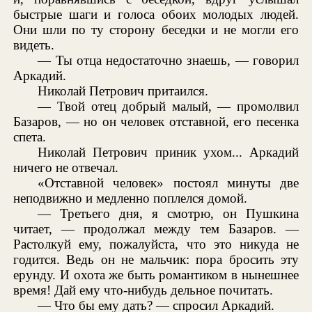
быстрые шаги и голоса обоих молодых людей.
Они шли по ту сторону беседки и не могли его
видеть.
— Ты отца недостаточно знаешь, — говорил
Аркадий.
Николай Петрович притаился.
— Твой отец добрый малый, — промолвил
Базаров, — но он человек отставной, его песенка
спета.
Николай Петрович приник ухом... Аркадий
ничего не отвечал.
«Отставной человек» постоял минуты две
неподвижно и медленно поплелся домой.
— Третьего дня, я смотрю, он Пушкина
читает, — продолжал между тем Базаров. —
Растолкуй ему, пожалуйста, что это никуда не
годится. Ведь он не мальчик: пора бросить эту
ерунду. И охота же быть романтиком в нынешнее
время! Дай ему что-нибудь дельное почитать.
— Что бы ему дать? — спросил Аркадий.