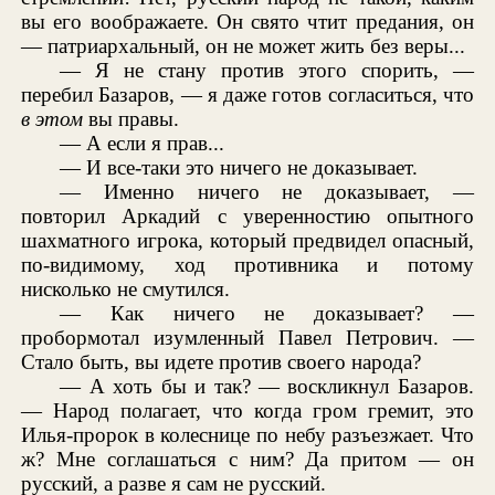
вы его воображаете. Он свято чтит предания, он
— патриархальный, он не может жить без веры...
— Я не стану против этого спорить, —
перебил Базаров, — я даже готов согласиться, что
в этом
вы правы.
— А если я прав...
— И все-таки это ничего не доказывает.
— Именно ничего не доказывает, —
повторил Аркадий с уверенностию опытного
шахматного игрока, который предвидел опасный,
по-видимому, ход противника и потому
нисколько не смутился.
— Как ничего не доказывает? —
пробормотал изумленный Павел Петрович. —
Стало быть, вы идете против своего народа?
— А хоть бы и так? — воскликнул Базаров.
— Народ полагает, что когда гром гремит, это
Илья-пророк в колеснице по небу разъезжает. Что
ж? Мне соглашаться с ним? Да притом — он
русский, а разве я сам не русский.