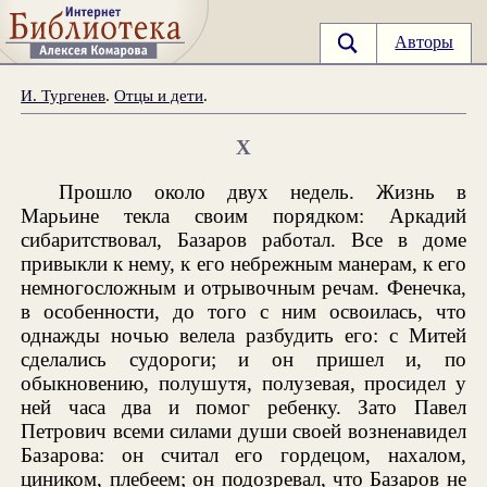
Авторы
И. Тургенев
.
Отцы и дети
.
X
Прошло около двух недель. Жизнь в
Марьине текла своим порядком: Аркадий
сибаритствовал, Базаров работал. Все в доме
привыкли к нему, к его небрежным манерам, к его
немногосложным и отрывочным речам. Фенечка,
в особенности, до того с ним освоилась, что
однажды ночью велела разбудить его: с Митей
сделались судороги; и он пришел и, по
обыкновению, полушутя, полузевая, просидел у
ней часа два и помог ребенку. Зато Павел
Петрович всеми силами души своей возненавидел
Базарова: он считал его гордецом, нахалом,
циником, плебеем; он подозревал, что Базаров не