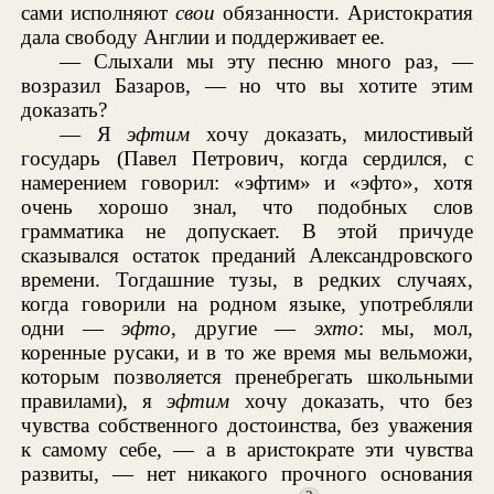
сами исполняют
свои
обязанности. Аристократия
дала свободу Англии и поддерживает ее.
— Слыхали мы эту песню много раз, —
возразил Базаров, — но что вы хотите этим
доказать?
— Я
эфтим
хочу доказать, милостивый
государь (Павел Петрович, когда сердился, с
намерением говорил: «эфтим» и «эфто», хотя
очень хорошо знал, что подобных слов
грамматика не допускает. В этой причуде
сказывался остаток преданий Александровского
времени. Тогдашние тузы, в редких случаях,
когда говорили на родном языке, употребляли
одни —
эфто
, другие —
эхто
: мы, мол,
коренные русаки, и в то же время мы вельможи,
которым позволяется пренебрегать школьными
правилами), я
эфтим
хочу доказать, что без
чувства собственного достоинства, без уважения
к самому себе, — а в аристократе эти чувства
развиты, — нет никакого прочного основания