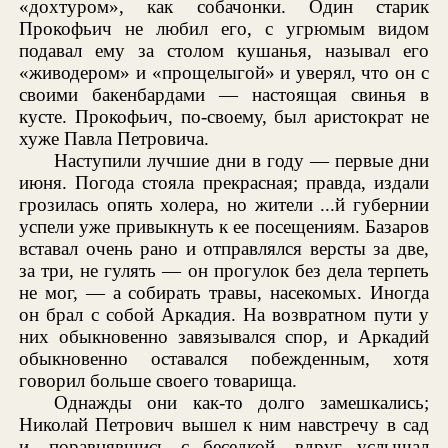
«дохтуром», как собачонки. Один старик
Прокофьич не любил его, с угрюмым видом
подавал ему за столом кушанья, называл его
«живодером» и «прощелыгой» и уверял, что он с
своими бакенбардами — настоящая свинья в
кусте. Прокофьич, по-своему, был аристократ не
хуже Павла Петровича.
Наступили лучшие дни в году — первые дни
июня. Погода стояла прекрасная; правда, издали
грозилась опять холера, но жители ...й губернии
успели уже привыкнуть к ее посещениям. Базаров
вставал очень рано и отправлялся версты за две,
за три, не гулять — он прогулок без дела терпеть
не мог, — а собирать травы, насекомых. Иногда
он брал с собой Аркадия. На возвратном пути у
них обыкновенно завязывался спор, и Аркадий
обыкновенно оставался побежденным, хотя
говорил больше своего товарища.
Однажды они как-то долго замешкались;
Николай Петрович вышел к ним навстречу в сад
и, поравнявшись с беседкой, вдруг услышал