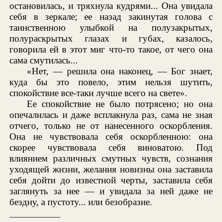
остановилась, и тряхнула кудрями... Она увидала
себя в зеркале; ее назад закинутая голова с
таинственною улыбкой на полузакрытых,
полураскрытых глазах и губах, казалось,
говорила ей в этот миг что-то такое, от чего она
сама смутилась...
«Нет, — решила она наконец, — Бог знает,
куда бы это повело, этим нельзя шутить,
спокойствие все-таки лучше всего на свете».
Ее спокойствие не было потрясено; но она
опечалилась и даже всплакнула раз, сама не зная
отчего, только не от нанесенного оскорбления.
Она не чувствовала себя оскорбленною: она
скорее чувствовала себя виноватою. Под
влиянием различных смутных чувств, сознания
уходящей жизни, желания новизны она заставила
себя дойти до известной черты, заставила себя
заглянуть за нее — и увидала за ней даже не
бездну, а пустоту... или безобразие.