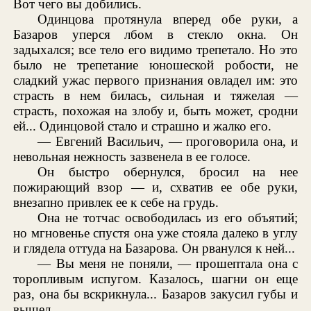
Вот чего вы добились.
Одинцова протянула вперед обе руки, а
Базаров уперся лбом в стекло окна. Он
задыхался; все тело его видимо трепетало. Но это
было не трепетание юношеской робости, не
сладкий ужас первого признания овладел им: это
страсть в нем билась, сильная и тяжелая —
страсть, похожая на злобу и, быть может, сродни
ей... Одинцовой стало и страшно и жалко его.
— Евгений Васильич, — проговорила она, и
невольная нежность зазвенела в ее голосе.
Он быстро обернулся, бросил на нее
пожирающий взор — и, схватив ее обе руки,
внезапно привлек ее к себе на грудь.
Она не тотчас освободилась из его объятий;
но мгновенье спустя она уже стояла далеко в углу
и глядела оттуда на Базарова. Он рванулся к ней...
— Вы меня не поняли, — прошептала она с
торопливым испугом. Казалось, шагни он еще
раз, она бы вскрикнула... Базаров закусил губы и
вышел.