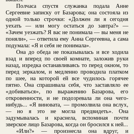
Полчаса спустя служанка подала Анне
Сергеевне записку от Базарова; она состояла из
одной только строчки: «Должен ли я сегодня
уехать — или могу остаться до завтра?» —
«Зачем уезжать? Я вас не понимала — вы меня не
поняли», — ответила ему Анна Сергеевна, а сама
подумала: «Я и себя не понимала».
Она до обеда не показывалась и все ходила
взад и вперед по своей комнате, заложив руки
назад, изредка останавливаясь то перед окном, то
перед зеркалом, и медленно проводила платком
по шее, на которой ей все чудилось горячее
пятно. Она спрашивала себя, что заставляло ее
«добиваться», по выражению Базарова, его
откровенности, и не подозревала ли она чего-
нибудь... «Я виновата, — промолвила она вслух,
— но я это не могла предвидеть». Она
задумывалась и краснела, вспоминая почти
зверское лицо Базарова, когда он бросился к ней...
«Или?» — произнесла она вдруг, и