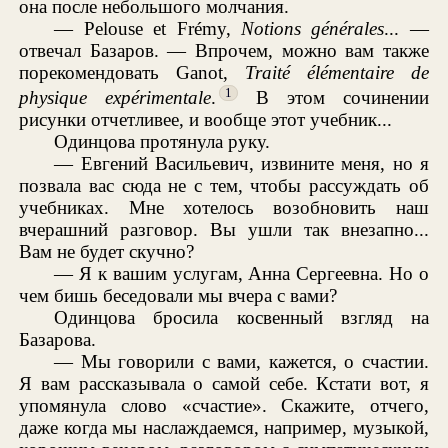
она после небольшого молчания.
— Pelouse et Frémy,
Notions générales
... —
отвечал Базаров. — Впрочем, можно вам также
порекомендовать Ganot,
Traité élémentaire de
1
physique expérimentale
.
В этом сочинении
рисунки отчетливее, и вообще этот учебник...
Одинцова протянула руку.
— Евгений Васильевич, извините меня, но я
позвала вас сюда не с тем, чтобы рассуждать об
учебниках. Мне хотелось возобновить наш
вчерашний разговор. Вы ушли так внезапно...
Вам не будет скучно?
— Я к вашим услугам, Анна Сергеевна. Но о
чем бишь беседовали мы вчера с вами?
Одинцова бросила косвенный взгляд на
Базарова.
— Мы говорили с вами, кажется, о счастии.
Я вам рассказывала о самой себе. Кстати вот, я
упомянула слово «счастие». Скажите, отчего,
даже когда мы наслаждаемся, например, музыкой,