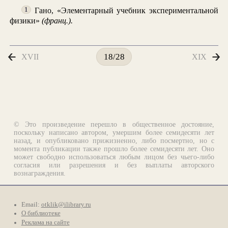
Гано, «Элементарный учебник экспериментальной
1
физики»
(франц.).
XVII
XIX
18/28
© Это произведение перешло в общественное достояние,
поскольку написано автором, умершим более семидесяти лет
назад, и опубликовано прижизненно, либо посмертно, но с
момента публикации также прошло более семидесяти лет. Оно
может свободно использоваться любым лицом без чьего-либо
согласия или разрешения и без выплаты авторского
вознаграждения.
Email:
otklik@ilibrary.ru
О библиотеке
Реклама на сайте