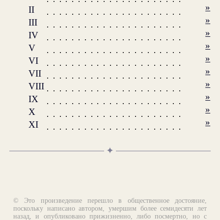
»
II
»
III
»
IV
»
V
»
VI
»
VII
»
VIII
»
IX
»
X
»
XI
✦
© Это произведение перешло в общественное достояние,
поскольку написано автором, умершим более семидесяти лет
назад, и опубликовано прижизненно, либо посмертно, но с