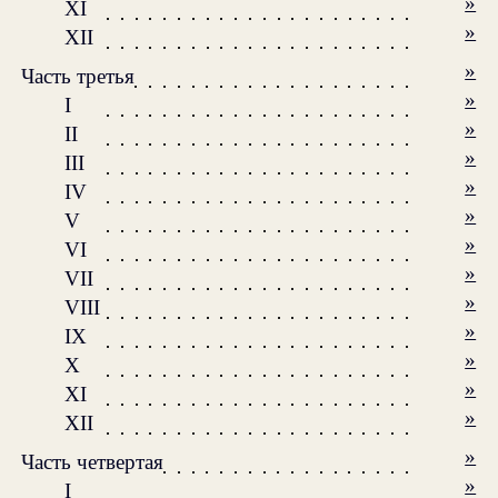
»
XI
»
XII
»
Часть третья
»
I
»
II
»
III
»
IV
»
V
»
VI
»
VII
»
VIII
»
IX
»
X
»
XI
»
XII
»
Часть четвертая
»
I