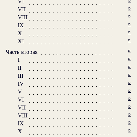
VI
»
VII
»
VIII
»
IX
»
X
»
XI
»
Часть вторая
»
I
»
II
»
III
»
IV
»
V
»
VI
»
VII
»
VIII
»
IX
»
X